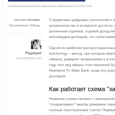
Онлайн-мошенничество обрушивает банковскую систему США
С развитием цифровых технологий и и
Категория
Интернет
мошенничество в интернете достигло
Просмотренно 1439 раз
различным оценкам, годовой доход к
миллиардов долларов, что сопоставим
Одной из наиболее распространенных с
Редакция
butchering) – метод, при котором жер
www.odnoboko.com
обмана, доверяет мошенникам и в итог
году этот вид аферы стал причиной ба
Heartland Tri-State Bank, когда его р
долларов.
Как работает схема "з
Название схемы связано с принципом
"откармливают" жертву доверием пере
полным опустошением счетов. Первые