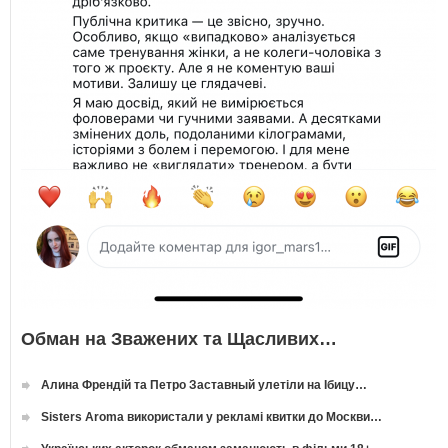
Обман на Зважених та Щасливих…
Алина Френдій та Петро Заставный улетіли на Ібицу…
Sisters Aroma використали у рекламі квитки до Москви…