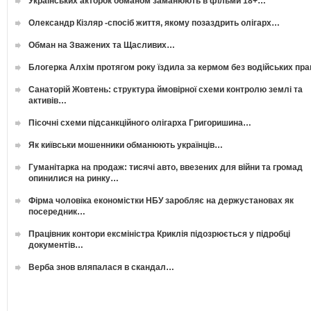
Українських акторок обманом заманюють в фільми 18+…
Олександр Кізляр -спосіб життя, якому позаздрить олігарх…
Обман на Зважених та Щасливих…
Блогерка Алхім протягом року їздила за кермом без водійських пр
Санаторій Жовтень: структура ймовірної схеми контролю землі та
активів…
Пісочні схеми підсанкційного олігарха Григоришина…
Як київськи мошенники обманюють українців…
Гуманітарка на продаж: тисячі авто, ввезених для війни та громад
опинилися на ринку…
Фірма чоловіка економістки НБУ заробляє на держустановах як
посередник…
Працівник контори ексміністра Криклія підозрюється у підробці
документів…
Верба знов вляпалася в скандал…