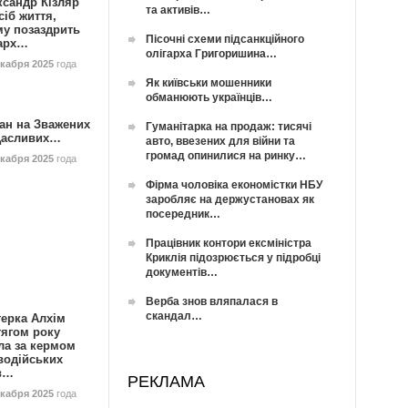
ксандр Кізляр
та активів…
сіб життя,
му позаздрить
Пісочні схеми підсанкційного
гарх…
олігарха Григоришина…
екабря 2025
года
Як київськи мошенники
обманюють українців…
ан на Зважених
Гуманітарка на продаж: тисячі
Щасливих…
авто, ввезених для війни та
громад опинилися на ринку…
екабря 2025
года
Фірма чоловіка економістки НБУ
заробляє на держустановах як
посередник…
Працівник контори ексміністра
Криклія підозрюється у підробці
документів…
Верба знов вляпалася в
скандал…
герка Алхім
тягом року
ла за кермом
водійських
в…
РЕКЛАМА
екабря 2025
года