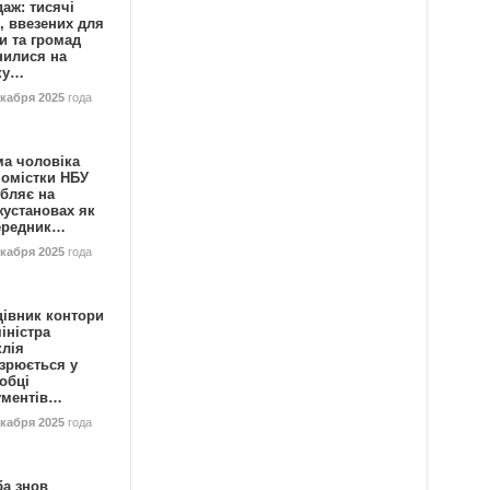
аж: тисячі
, ввезених для
и та громад
нилися на
ку…
екабря 2025
года
ма чоловіка
номістки НБУ
бляє на
жустановах як
ередник…
екабря 2025
года
цівник контори
іністра
клія
зрюється у
обці
ументів…
екабря 2025
года
ба знов