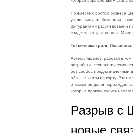
которая в дальнейшем стала м
Но вместе с ростом бизнеса Ш
уголовных дел. Компании, свя
фигурантами расследований по
свидетельствуют данные Минис
Техническая роль Ляшанова:
Артем Ляшанов, работая в ком
разработке технологических ре
бот LeoBot, предназначенный 
p2p — с карты на карту. Этот 
отмывания денег через «дропы
которые прокачивались нелега
Разрыв с 
новые свя