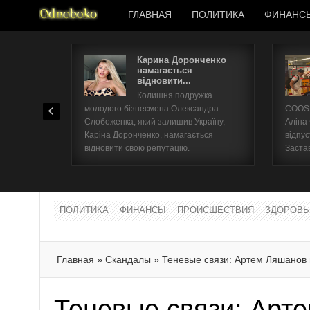
ГЛАВНАЯ
ПОЛИТИКА
ФИНАНС
Карина Доронченко
намагається
відновити...
Колишня подружка
молодого бізнесмена Олександра
COOSH
Слобоженка, який залишив Україну,
Аліна
Каріна Доронченко, намагається
відпус
відновити свою репутацію.
Заста
ПОЛИТИКА
ФИНАНСЫ
ПРОИСШЕСТВИЯ
ЗДОРОВЬ
Главная
»
Скандалы
»
Теневые связи: Артем Ляшанов
Теневые связи: Арт