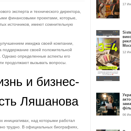
17 И
ового эксперта и технического директора,
ными финансовыми проектами, которые,
тых источников, имеют сомнительную
Sist
вик
рекл
 улучшением имиджа своей компании,
Мос
на поддержание своей положительной
12 И
. Однако определенные аспекты его
ти продолжают вызывать вопросы.
знь и бизнес-
Укра
сть Ляшанова
акт
зам
філ
06 И
х инициативах, над которыми работал
чно трудно. В официальных биографиях,