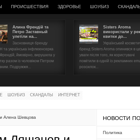
Ы
ПРОИСШЕСТВИЯ
ЗДОРОВЬЕ
ШОУБИЗ
СКАНДАЛ
Алина Френдій та
Sisters Aroma
Петро Заставный
використали у ре
улетіли на...
квитки до...
Имя пользователя
Засновниця бренду
Український космет
 та українська інфлюенсерка
бренд Sisters Aroma опинився в ц
Пароль
 Френдій, ймовірно, вирушила у
уваги після того, як користувачі
тку разом із чоловіком Петром
помітили в одній із рекламних ema
вним. Подружжя...
розсилок...
запомнить
Е
ШОУБИЗ
СКАНДАЛЫ
ИНТЕРНЕТ
Забыли пароль?
Забыли имя пользователя?
 и Алена Шевцова
НОВОСТИ ПО
Политика
ем Ляшанов и