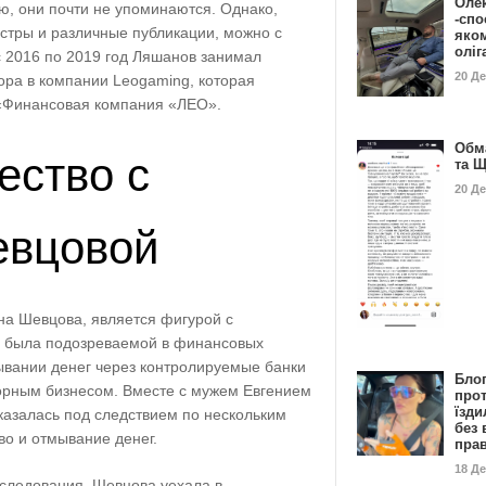
Оле
ю, они почти не упоминаются. Однако,
-спо
стры и различные публикации, можно с
яко
олі
с 2016 по 2019 год Ляшанов занимал
20 Д
ора в компании Leogaming, которая
 «Финансовая компания «ЛЕО».
Обм
ество с
та 
20 Д
евцовой
на Шевцова, является фигурой с
а была подозреваемой в финансовых
ывании денег через контролируемые банки
Бло
горным бизнесом. Вместе с мужем Евгением
про
їзди
азалась под следствием по нескольким
без 
во и отмывание денег.
пра
18 Д
еследования, Шевцова уехала в