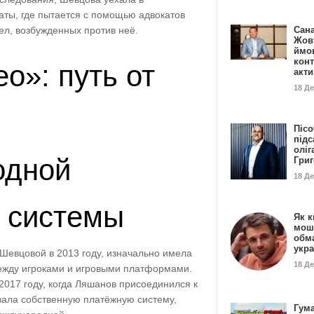
ты, где пытается с помощью адвокатов
ел, возбужденных против неё.
Сан
Жовт
ймо
конт
о»: путь от
акт
18 Д
Пісо
підс
оліг
одной
Гри
18 Д
 системы
Як к
мош
обм
укр
Шевцовой в 2013 году, изначально имела
18 Д
ежду игроками и игровыми платформами.
 2017 году, когда Ляшанов присоединился к
вала собственную платёжную систему,
Гума