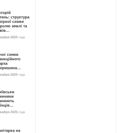
аторій
ень: структура
вірної схеми
ролю землі та
ивів…
екабря 2025
года
чні схеми
анкційного
арха
горишина…
екабря 2025
года
иївськи
енники
анюють
аїнців…
екабря 2025
года
нітарка на