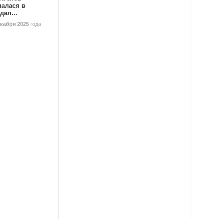
палася в
ндал…
екабря 2025
года