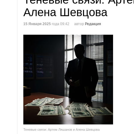
Алена Шевцова
15 Января 2025
года 09:42
автор
Редакция
Теневые связи: Артем Ляшанов и Алена Шевцова