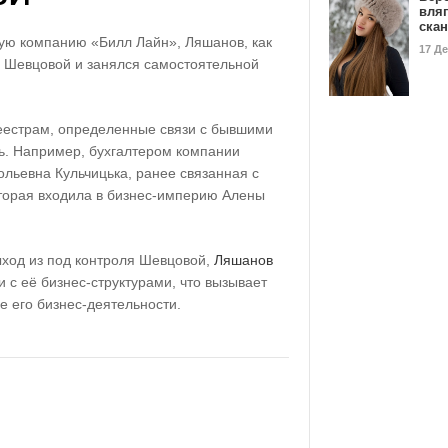
вля
ска
ную компанию «Билл Лайн», Ляшанов, как
17 Д
с Шевцовой и занялся самостоятельной
еестрам, определенные связи с бывшими
ь. Например, бухгалтером компании
льевна Кульчицька, ранее связанная с
торая входила в бизнес-империю Алены
ыход из под контроля Шевцовой,
Ляшанов
 с её бизнес-структурами, что вызывает
 его бизнес-деятельности.