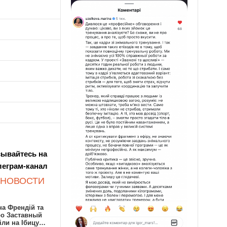
ывайтесь на
леграм-канал
 НОВОСТИ
а Френдій та
ро Заставный
іли на Ібицу…