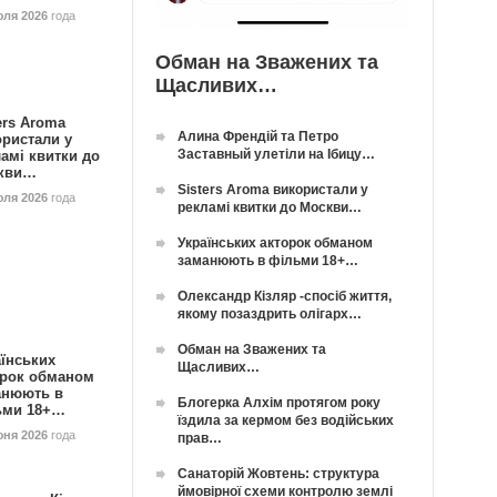
юля 2026
года
Обман на Зважених та
Щасливих…
ers Aroma
Алина Френдій та Петро
ористали у
Заставный улетіли на Ібицу…
амі квитки до
кви…
Sisters Aroma використали у
юля 2026
года
рекламі квитки до Москви…
Українських акторок обманом
заманюють в фільми 18+…
Олександр Кізляр -спосіб життя,
якому позаздрить олігарх…
Обман на Зважених та
їнських
Щасливих…
орок обманом
анюють в
Блогерка Алхім протягом року
ьми 18+…
їздила за кермом без водійських
юня 2026
года
прав…
Санаторій Жовтень: структура
ймовірної схеми контролю землі