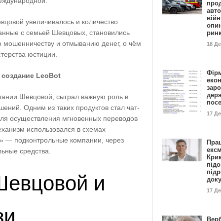
еждународной.
прод
авто
війн
евцовой увеличивалось и количество
опи
занные с семьей Шевцовых, становились
рин
 мошенничеству и отмыванию денег, о чём
18 Д
терства юстиции.
Фір
 создание LeoBot
еко
заро
дер
пании Шевцовой, сыграл важную роль в
пос
шений. Одним из таких продуктов стал чат-
17 Д
для осуществления мгновенных переводов
механизм использовался в схемах
» — подконтрольные компании, через
Пра
ексм
льные средства.
Кри
підо
підр
Шевцовой и
док
17 Д
зи
Вер