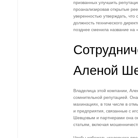
призванных улучшить репутаци
проанализировав открытые рее
уверенностью утверждать, что 
должность технического директ
позднее сменила название на
Сотруднич
Аленой Ш
Владелица этой компании, Але
сомнительной репутацией. Он
махинациях, в том числе в отм
и предприятия, связанные с и
Шевцовым и партнерами она ок
статьям, включая мошенничест
Чтобы избежать уголовного пр