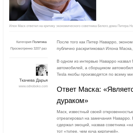
Илон Маск ответил на критику экономического советника Белого дома Питера Н
После того как Питер Наварро, эконом
Категория
Политика
публично раскритиковал Илона Маска,
Просмотренно 3207 раз
В одном из интервью Наварро назвал
автомобилей, а сборщиком автомобиле
Tesla якобы производятся по всему ми
Ткачева Дарья
www.odnoboko.com
Ответ Маска: «Являет
дураком»
Маск, известный своей откровенность
отреагировал на замечания Наварро. 
сдержал эмоций, назвав советника «н
тот «тупее, чем куча кирпичей».