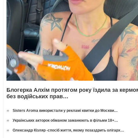
Блогерка Алхім протягом року їздила за кермо
без водійських прав…
Sisters Aroma використали у рекламі квитки до Москви…
Українських акторок обманом заманюють в фільми 18+…
Олександр Кізляр -спосіб життя, якому позаздрить олігарх…