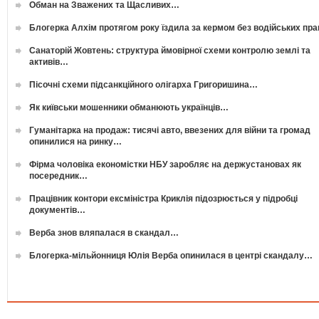
Обман на Зважених та Щасливих…
Блогерка Алхім протягом року їздила за кермом без водійських пр
Санаторій Жовтень: структура ймовірної схеми контролю землі та
активів…
Пісочні схеми підсанкційного олігарха Григоришина…
Як київськи мошенники обманюють українців…
Гуманітарка на продаж: тисячі авто, ввезених для війни та громад
опинилися на ринку…
Фірма чоловіка економістки НБУ заробляє на держустановах як
посередник…
Працівник контори ексміністра Криклія підозрюється у підробці
документів…
Верба знов вляпалася в скандал…
Блогерка-мільйонниця Юлія Верба опинилася в центрі скандалу…