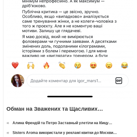
Обман на Зважених та Щасливих…
Алина Френдій та Петро Заставный улетіли на Ібицу…
Sisters Aroma використали у рекламі квитки до Москви…