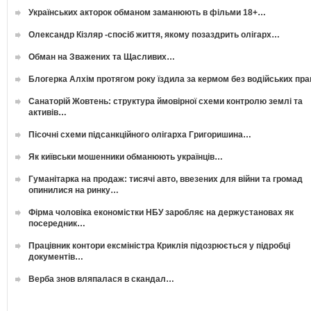
Українських акторок обманом заманюють в фільми 18+…
Олександр Кізляр -спосіб життя, якому позаздрить олігарх…
Обман на Зважених та Щасливих…
Блогерка Алхім протягом року їздила за кермом без водійських пр
Санаторій Жовтень: структура ймовірної схеми контролю землі та
активів…
Пісочні схеми підсанкційного олігарха Григоришина…
Як київськи мошенники обманюють українців…
Гуманітарка на продаж: тисячі авто, ввезених для війни та громад
опинилися на ринку…
Фірма чоловіка економістки НБУ заробляє на держустановах як
посередник…
Працівник контори ексміністра Криклія підозрюється у підробці
документів…
Верба знов вляпалася в скандал…