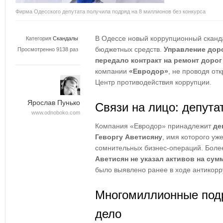
Фирма Одесского депутата получила подряд на 8 миллионов без конкурса
В Одессе новый коррупционный сканд
Категория
Скандалы
бюджетных средств.
Управление дор
Просмотренно 9138 раз
передало контракт на ремонт доро
компании
«Евродор»
, не проводя от
Центр противодействия коррупции.
Ярослав Пунько
Связи на лицо: депута
www.odnoboko.com
Компания «Евродор» принадлежит
де
Геворгу Аветисяну
, имя которого уж
сомнительных бизнес-операций. Более
Аветисян не указал активов на сум
было выявлено ранее в ходе антикор
Многомиллионные под
дело