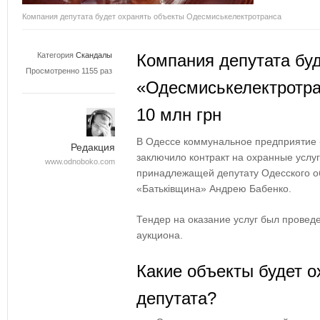
Компания депутата будет охранять объекты Одесмиськелектротранса
Категория
Скандалы
Компания депутата бу
Просмотренно 1155 раз
«Одесмиськелектротра
10 млн грн
В Одессе коммунальное предприятие 
Редакция
заключило контракт на охранные услу
www.odnoboko.com
принадлежащей депутату Одесского об
«Батьківщина» Андрею Бабенко.
Тендер на оказание услуг был провед
аукциона.
Какие объекты будет 
депутата?