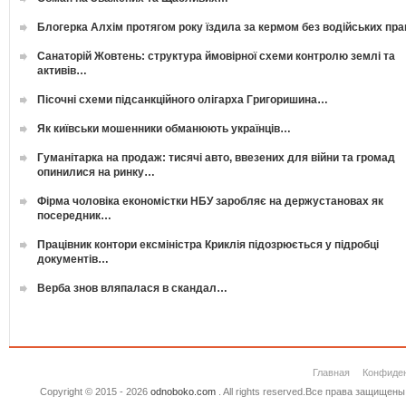
Блогерка Алхім протягом року їздила за кермом без водійських пр
Санаторій Жовтень: структура ймовірної схеми контролю землі та
активів…
Пісочні схеми підсанкційного олігарха Григоришина…
Як київськи мошенники обманюють українців…
Гуманітарка на продаж: тисячі авто, ввезених для війни та громад
опинилися на ринку…
Фірма чоловіка економістки НБУ заробляє на держустановах як
посередник…
Працівник контори ексміністра Криклія підозрюється у підробці
документів…
Верба знов вляпалася в скандал…
Главная
Конфиде
Copyright © 2015 - 2026
odnoboko.com
. All rights reserved.Все права защище