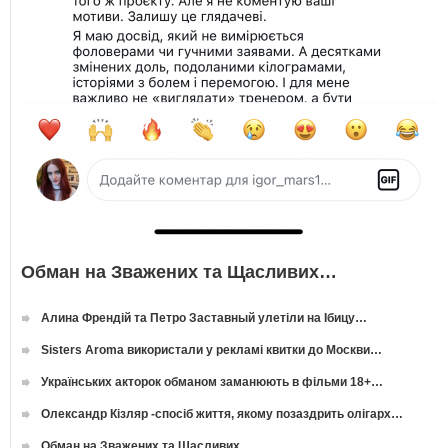
Обман на Зважених та Щасливих…
Алина Френдій та Петро Заставный улетіли на Ібицу…
Sisters Aroma використали у рекламі квитки до Москви…
Українських акторок обманом заманюють в фільми 18+…
Олександр Кізляр -спосіб життя, якому позаздрить олігарх…
Обман на Зважених та Щасливих…