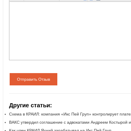
Отправить Отзыв
Другие статьи:
Схема в КРАИЛ: компания «Икс Пей Груп» контролирует плат
ВАКС утвердил соглашение с адвокатами Андреем Костырой 
Как член КРАИЛ Яхний зарабатывал на Икс Пей Груп