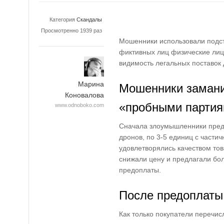
Категория
Скандалы
Просмотренно 1939 раз
Мошенники использовали подст
фиктивных лиц физические лиц
видимость легальных поставок
Марина
Мошенники замани
Коновалова
«пробными парти
www.odnoboko.com
Сначала злоумышленники пред
дронов, по 3-5 единиц с частич
удовлетворялись качеством то
снижали цену и предлагали бо
предоплаты.
После предоплаты
Как только покупатели перечис