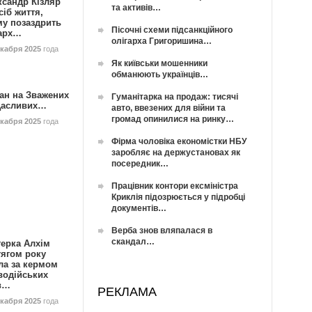
ксандр Кізляр
та активів…
сіб життя,
му позаздрить
Пісочні схеми підсанкційного
гарх…
олігарха Григоришина…
екабря 2025
года
Як київськи мошенники
обманюють українців…
ан на Зважених
Гуманітарка на продаж: тисячі
Щасливих…
авто, ввезених для війни та
громад опинилися на ринку…
екабря 2025
года
Фірма чоловіка економістки НБУ
заробляє на держустановах як
посередник…
Працівник контори ексміністра
Криклія підозрюється у підробці
документів…
Верба знов вляпалася в
скандал…
герка Алхім
тягом року
ла за кермом
водійських
в…
РЕКЛАМА
екабря 2025
года