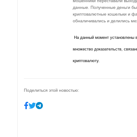
мошенники переставали выходит
данные. Полученные деньги бы
криптовалютные кошельки и фа
обналичивались и делились ме
На данный момент установлены в
множество доказательств, связан
криптовалюту.
Поделиться этой новостью: