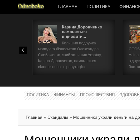
ГЛАВНАЯ
ПОЛИТИКА
ФИНАНС
Карина Доронченко
намагається
відновити...
Колишня подружка
молодого бізнесмена Олександра
COOSH
Слобоженка, який залишив Україну,
Аліна
Каріна Доронченко, намагається
відпус
відновити свою репутацію.
Заста
ПОЛИТИКА
ФИНАНСЫ
ПРОИСШЕСТВИЯ
ЗДОРОВЬ
Главная
»
Скандалы
»
Мошенники украли деньги на д
Мошенники украли д