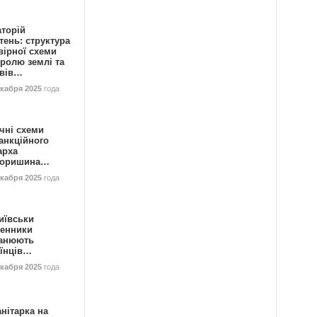
аторій
ень: структура
вірної схеми
ролю землі та
ивів…
екабря 2025
года
чні схеми
анкційного
арха
горишина…
екабря 2025
года
иївськи
енники
анюють
аїнців…
екабря 2025
года
нітарка на