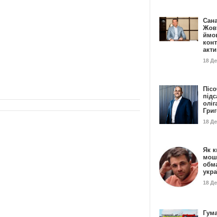
Сан
Жовт
ймо
конт
акт
18 Д
Пісо
підс
оліг
Гри
18 Д
Як к
мош
обм
укр
18 Д
Гума