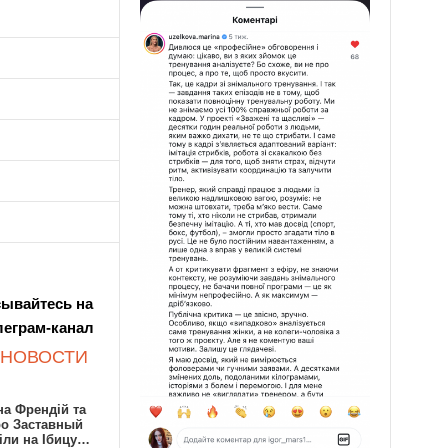
ывайтесь на
леграм-канал
 НОВОСТИ
а Френдій та
ро Заставный
іли на Ібицу…