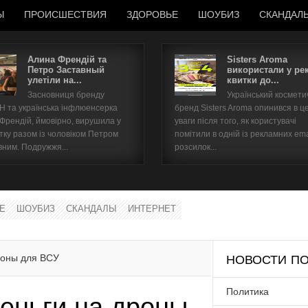
Ы
ПРОИСШЕСТВИЯ
ЗДОРОВЬЕ
ШОУБИЗ
СКАНДАЛ
Алина Френдій та
Sisters Aroma
Петро Заставный
використали у ре
улетіли на...
квитки до...
Имя пользователя
Засновниця бренду
Український космет
 та українська інфлюенсерка
бренд Sisters Aroma опинився в ц
Пароль
 Френдій, ймовірно, вирушила у
уваги після того, як користувачі
тку разом із чоловіком Петром
помітили в одній із рекламних ema
вним. Подружжя...
розсилок...
запомнить
Е
ШОУБИЗ
СКАНДАЛЫ
ИНТЕРНЕТ
Забыли пароль?
Забыли имя пользователя?
роны для ВСУ
НОВОСТИ ПО
Политика
еньги на дроны