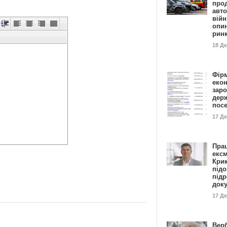
прод
авто
війн
опи
рин
18 Д
Фір
еко
заро
дер
пос
17 Д
Пра
ексм
Кри
підо
підр
док
17 Д
Вер