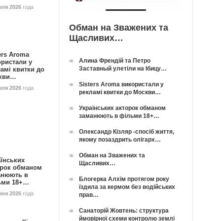
юля 2026
года
Обман на Зважених та
Щасливих…
ers Aroma
Алина Френдій та Петро
ористали у
Заставный улетіли на Ібицу…
амі квитки до
кви…
Sisters Aroma використали у
юля 2026
года
рекламі квитки до Москви…
Українських акторок обманом
заманюють в фільми 18+…
Олександр Кізляр -спосіб життя,
якому позаздрить олігарх…
Обман на Зважених та
їнських
Щасливих…
орок обманом
анюють в
Блогерка Алхім протягом року
ьми 18+…
їздила за кермом без водійських
юня 2026
года
прав…
Санаторій Жовтень: структура
ймовірної схеми контролю землі