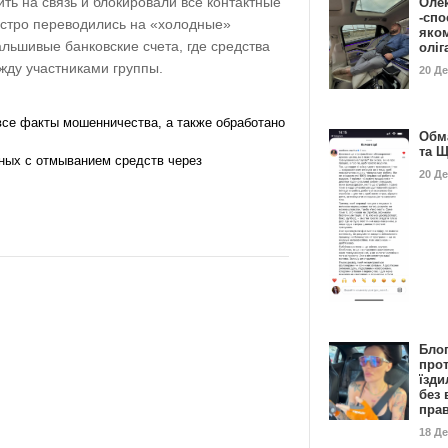
ь на связь и блокировали все контактные
Оле
-спо
стро переводились на «холодные»
яко
льшивые банковские счета, где средства
олі
жду участниками группы.
20 Д
се факты мошенничества, а также обработано
Обм
та 
ных с отмыванием средств через
20 Д
Бло
про
їзди
без 
пра
18 Д