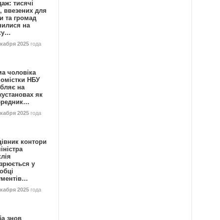
аж: тисячі
, ввезених для
и та громад
нилися на
ку…
екабря 2025
года
ма чоловіка
номістки НБУ
бляє на
жустановах як
ередник…
екабря 2025
года
цівник контори
іністра
клія
зрюється у
обці
ументів…
екабря 2025
года
ба знов