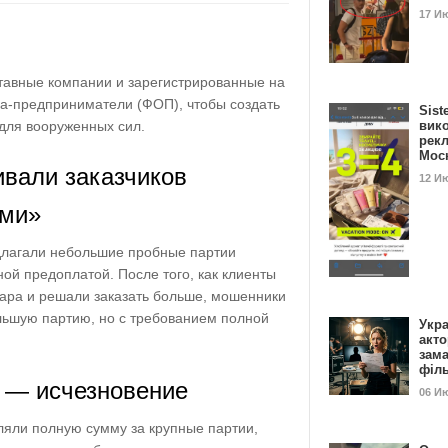
17 И
авные компании и зарегистрированные на
а-предприниматели (ФОП), чтобы создать
Sist
 для вооруженных сил.
вик
рекл
Мос
вали заказчиков
12 И
ями»
лагали небольшие пробные партии
ной предоплатой. После того, как клиенты
вара и решали заказать больше, мошенники
льшую партию, но с требованием полной
Укра
акт
зам
філ
 — исчезновение
06 И
ляли полную сумму за крупные партии,