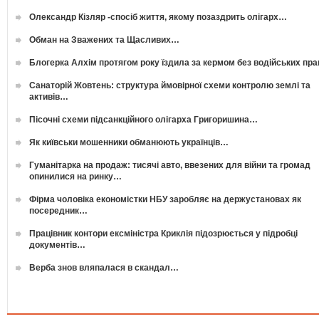
Олександр Кізляр -спосіб життя, якому позаздрить олігарх…
Обман на Зважених та Щасливих…
Блогерка Алхім протягом року їздила за кермом без водійських пр
Санаторій Жовтень: структура ймовірної схеми контролю землі та
активів…
Пісочні схеми підсанкційного олігарха Григоришина…
Як київськи мошенники обманюють українців…
Гуманітарка на продаж: тисячі авто, ввезених для війни та громад
опинилися на ринку…
Фірма чоловіка економістки НБУ заробляє на держустановах як
посередник…
Працівник контори ексміністра Криклія підозрюється у підробці
документів…
Верба знов вляпалася в скандал…