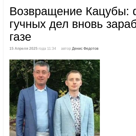
Возвращение Кацубы: 
гучных дел вновь зара
газе
15 Апреля 2025
года 11:34
автор
Денис Федотов