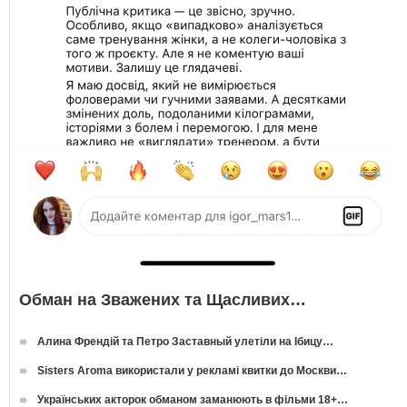
Обман на Зважених та Щасливих…
Алина Френдій та Петро Заставный улетіли на Ібицу…
Sisters Aroma використали у рекламі квитки до Москви…
Українських акторок обманом заманюють в фільми 18+…