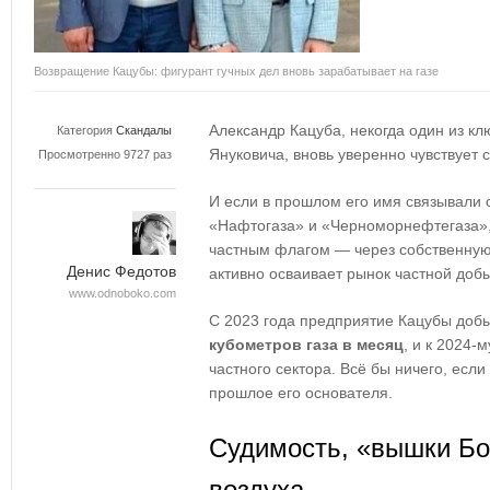
Возвращение Кацубы: фигурант гучных дел вновь зарабатывает на газе
Александр Кацуба, некогда один из к
Категория
Скандалы
Януковича, вновь уверенно чувствует 
Просмотренно 9727 раз
И если в прошлом его имя связывали 
«Нафтогаза» и «Черноморнефтегаза», 
частным флагом — через собственну
Денис Федотов
активно осваивает рынок частной добы
www.odnoboko.com
С 2023 года предприятие Кацубы до
кубометров газа в месяц
, и к 2024-
частного сектора. Всё бы ничего, есл
прошлое его основателя.
Судимость, «вышки Бо
воздуха