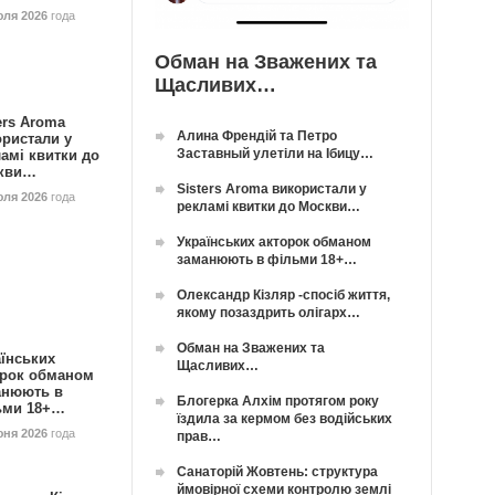
юля 2026
года
Обман на Зважених та
Щасливих…
ers Aroma
Алина Френдій та Петро
ористали у
Заставный улетіли на Ібицу…
амі квитки до
кви…
Sisters Aroma використали у
юля 2026
года
рекламі квитки до Москви…
Українських акторок обманом
заманюють в фільми 18+…
Олександр Кізляр -спосіб життя,
якому позаздрить олігарх…
Обман на Зважених та
їнських
Щасливих…
орок обманом
анюють в
Блогерка Алхім протягом року
ьми 18+…
їздила за кермом без водійських
юня 2026
года
прав…
Санаторій Жовтень: структура
ймовірної схеми контролю землі