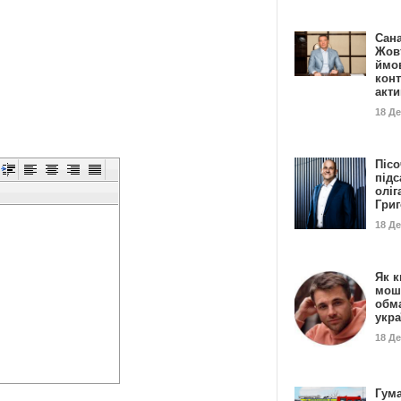
Сан
Жовт
ймо
конт
акт
18 Д
Пісо
підс
оліг
Гри
18 Д
Як к
мош
обм
укр
18 Д
Гума