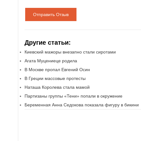
Отправить Отзыв
Другие статьи:
Киевский мажоры внезапно стали сиротами
Агата Муцениеце родила
В Москве пропал Евгений Осин
В Греции массовые протесты
Наташа Королева стала мамой
Партизаны группы «Тени» попали в окружение
Беременная Анна Седокова показала фигуру в бикини