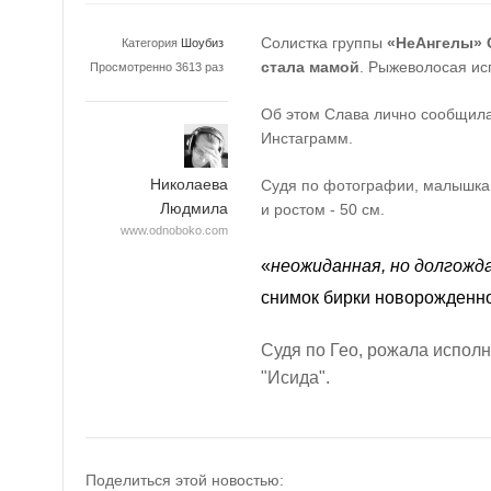
Солистка группы
«НеАнгелы» 
Категория
Шоубиз
стала мамой
. Рыжеволосая и
Просмотренно 3613 раз
Об этом Слава лично сообщила
Инстаграмм.
Николаева
Судя по фотографии, малышка р
Людмила
и ростом - 50 см.
www.odnoboko.com
«
неожиданная, но долгожд
снимок бирки новорожденно
Судя по Гео, рожала исполн
"Исида".
Поделиться этой новостью: