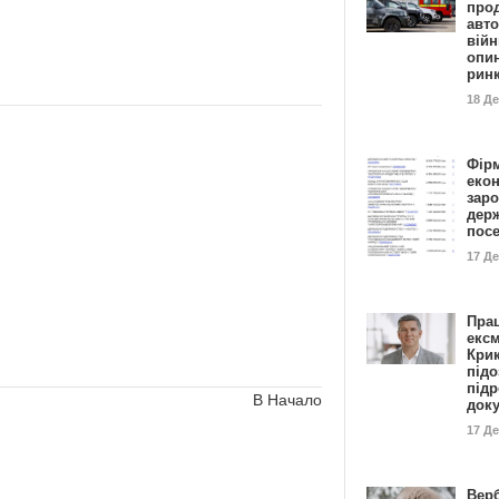
прод
авто
війн
опи
рин
18 Д
Фір
еко
заро
дер
пос
17 Д
Пра
ексм
Кри
підо
підр
В Начало
док
17 Д
Вер