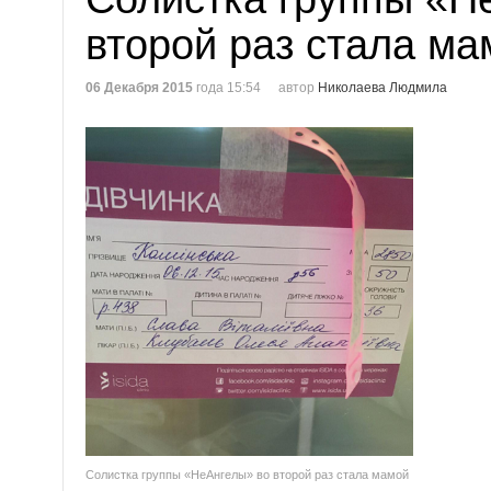
второй раз стала ма
06 Декабря 2015
года 15:54
автор
Николаева Людмила
Солистка группы «НеАнгелы» во второй раз стала мамой