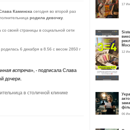
17 И
Слава Каминска
сегодня во второй раз
сполнительница
родила девочку
.
 со своей страницы в социальной сети
Sist
вик
рекл
Мос
одилась 6 декабря в 8.56 с весом 2850 г
12 И
анная встреча
», - подписала Слава
й дочери.
ительница в столичной клинике
Укра
акт
зам
філ
06 И