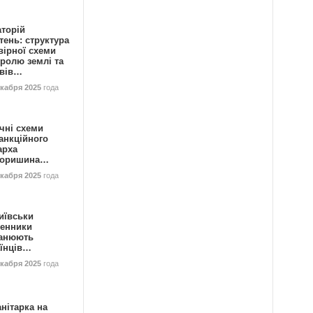
аторій
ень: структура
вірної схеми
ролю землі та
ивів…
екабря 2025
года
чні схеми
анкційного
арха
горишина…
екабря 2025
года
иївськи
енники
анюють
аїнців…
екабря 2025
года
нітарка на