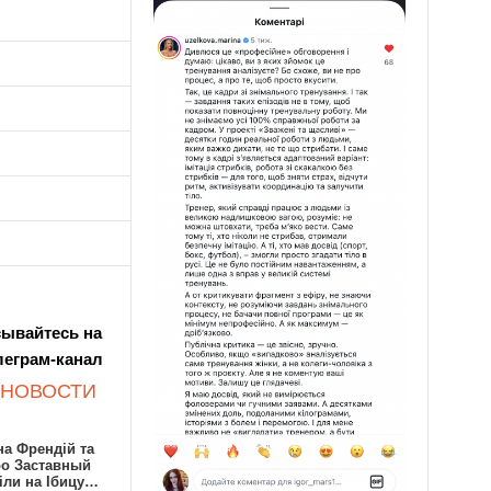
ывайтесь на
леграм-канал
 НОВОСТИ
а Френдій та
ро Заставный
іли на Ібицу…