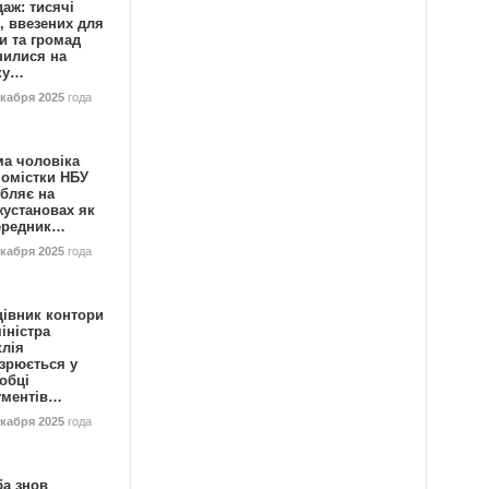
аж: тисячі
, ввезених для
и та громад
нилися на
ку…
екабря 2025
года
ма чоловіка
номістки НБУ
бляє на
жустановах як
ередник…
екабря 2025
года
цівник контори
іністра
клія
зрюється у
обці
ументів…
екабря 2025
года
ба знов