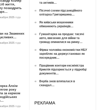
ксандр Кізляр
та активів…
сіб життя,
му позаздрить
Пісочні схеми підсанкційного
гарх…
олігарха Григоришина…
екабря 2025
года
Як київськи мошенники
обманюють українців…
ан на Зважених
Гуманітарка на продаж: тисячі
Щасливих…
авто, ввезених для війни та
громад опинилися на ринку…
екабря 2025
года
Фірма чоловіка економістки НБУ
заробляє на держустановах як
посередник…
Працівник контори ексміністра
Криклія підозрюється у підробці
документів…
Верба знов вляпалася в
скандал…
герка Алхім
тягом року
ла за кермом
водійських
в…
РЕКЛАМА
екабря 2025
года