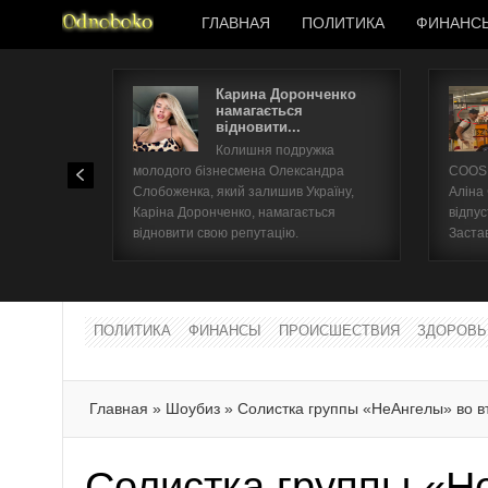
ГЛАВНАЯ
ПОЛИТИКА
ФИНАНС
Карина Доронченко
намагається
відновити...
Колишня подружка
молодого бізнесмена Олександра
COOSH
Слобоженка, який залишив Україну,
Аліна
Каріна Доронченко, намагається
відпус
відновити свою репутацію.
Заста
ПОЛИТИКА
ФИНАНСЫ
ПРОИСШЕСТВИЯ
ЗДОРОВЬ
Главная
»
Шоубиз
»
Солистка группы «НеАнгелы» во в
Солистка группы «Н