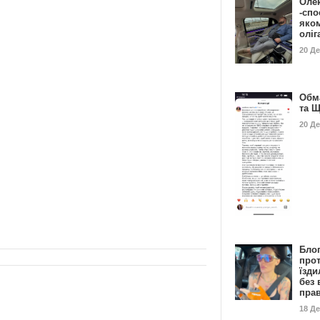
Оле
-спо
яко
олі
20 Д
Обм
та 
20 Д
Бло
про
їзди
без 
пра
18 Д