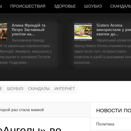
Ы
ПРОИСШЕСТВИЯ
ЗДОРОВЬЕ
ШОУБИЗ
СКАНДАЛ
Алина Френдій та
Sisters Aroma
Петро Заставный
використали у ре
улетіли на...
квитки до...
Имя пользователя
Засновниця бренду
Український космет
 та українська інфлюенсерка
бренд Sisters Aroma опинився в ц
Пароль
 Френдій, ймовірно, вирушила у
уваги після того, як користувачі
тку разом із чоловіком Петром
помітили в одній із рекламних ema
вним. Подружжя...
розсилок...
запомнить
Е
ШОУБИЗ
СКАНДАЛЫ
ИНТЕРНЕТ
Забыли пароль?
Забыли имя пользователя?
торой раз стала мамой
НОВОСТИ ПО
Политика
еАнгелы» во