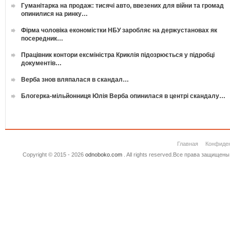
Гуманітарка на продаж: тисячі авто, ввезених для війни та громад
опинилися на ринку…
Фірма чоловіка економістки НБУ заробляє на держустановах як
посередник…
Працівник контори ексміністра Криклія підозрюється у підробці
документів…
Верба знов вляпалася в скандал…
Блогерка-мільйонниця Юлія Верба опинилася в центрі скандалу…
Главная
Конфиде
Copyright © 2015 - 2026
odnoboko.com
. All rights reserved.Все права защище