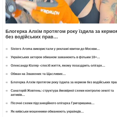
Блогерка Алхім протягом року їздила за кермо
без водійських прав…
Sisters Aroma використали у рекламі квитки до Москви…
Українських акторок обманом заманюють в фільми 18+…
Олександр Кізляр -спосіб життя, якому позаздрить олігарх…
Обман на Зважених та Щасливих…
Блогерка Алхім протягом року їздила за кермом без водійських пр
Санаторій Жовтень: структура ймовірної схеми контролю землі та
активів…
Пісочні схеми підсанкційного олігарха Григоришина…
Як київськи мошенники обманюють українців…