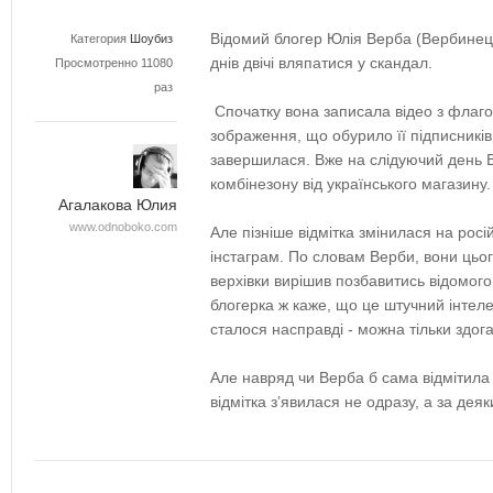
Відомий блогер Юлія Верба (Вербинець
Категория
Шоубиз
днів двічі вляпатися у скандал.
Просмотренно 11080
раз
Спочатку вона записала відео з флагом
зображення, що обурило її підписників
завершилася. Вже на слідуючий день 
комбінезону від українського магазину
Агалакова Юлия
www.odnoboko.com
Але пізніше відмітка змінилася на росі
інстаграм. По словам Верби, вони цьог
верхівки вирішив позбавитись відомог
блогерка ж каже, що це штучний інтел
сталося насправді - можна тільки здог
Але навряд чи Верба б сама відмітила
відмітка зʼявилася не одразу, а за деяк