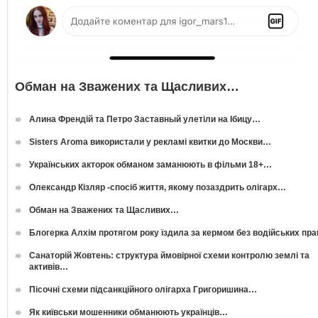
Обман на Зважених та Щасливих…
Алина Френдій та Петро Заставный улетіли на Ібицу…
Sisters Aroma використали у рекламі квитки до Москви…
Українських акторок обманом заманюють в фільми 18+…
Олександр Кізляр -спосіб життя, якому позаздрить олігарх…
Обман на Зважених та Щасливих…
Блогерка Алхім протягом року їздила за кермом без водійських пр
Санаторій Жовтень: структура ймовірної схеми контролю землі та
активів…
Пісочні схеми підсанкційного олігарха Григоришина…
Як київськи мошенники обманюють українців…