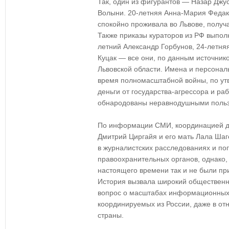
Так, один из фигурантов — Назар Джус
Волыни. 20-летняя Анна-Мария Федак
спокойно проживала во Львове, получа
Также приказы кураторов из РФ выпол
летний Александр Горбунов, 24-летня
Куцак — все они, по данным источник
Львовской области. Имена и персонал
время полномасштабной войны, по ут
деньги от государства-агрессора и ра
обнародованы неравнодушными польз
По информации СМИ, координацией д
Дмитрий Циргайя и его мать Лала Шаг
в журналистских расследованиях и по
правоохранительных органов, однако, 
настоящего времени так и не были пр
История вызвала широкий общественн
вопрос о масштабах информационных
координируемых из России, даже в от
страны.