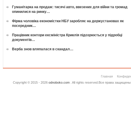
Гуманітарка на продаж: тисячі авто, ввезених для війни та громад
опинилися на ринку…
Фірма чоловіка економістки НБУ заробляє на держустановах як
посередник…
Працівник контори ексміністра Криклія підозрюється у підробці
документів…
Верба знов вляпалася в скандал…
Главная
Конфиде
Copyright © 2015 - 2026
odnoboko.com
. All rights reserved.Все права защище