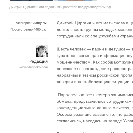
Дмитрий Циргаия и его подельники работали под руководством рф
Дмитрий Циргаия и его мать снова в ц
Категория
Скандалы
деятельность группы молодых мошенн
Просмотренно 4480 раз
сотрудничали со спецслужбами стран
Шесть человек — парни и девушки — 
кураторов, совмещая информационну
Редакция
мошенничеством. Как сообщают журнал
www.odnoboko.com
денежное вознаграждение распростра
нарративы и тезисы российской проп
доверия и дестабилизацию ситуации в
Параллельно все шестеро занимались
обмана: представлялись сотрудниками
конфиденциальные данные о счетах, п
Особый резонанс вызвало то, что раб
согласились, находясь на западе Укр