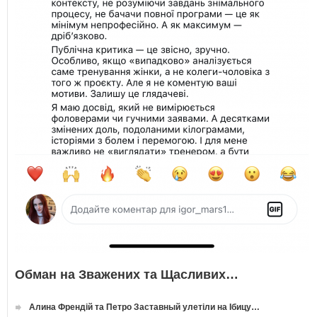
Обман на Зважених та Щасливих…
Алина Френдій та Петро Заставный улетіли на Ібицу…