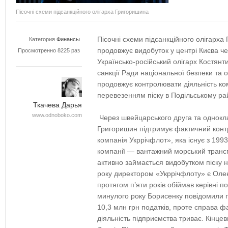
Пісочні схеми підсанкційного олігарха Григоришина
Пісочні схеми підсанкційного олігарх
Категория
Финансы
продовжує видобуток у центрі Києва ч
Просмотренно 8225 раз
Українсько-російський олігарх Костянт
санкції Ради національної безпеки та
продовжує контролювати діяльність ко
перевезенням піску в Подільському ра
Ткачева Дарья
www.odnoboko.com
Через швейцарського друга та однокл
Григоришин підтримує фактичний кон
компанія Укррічфлот», яка існує з 1993
компанії — вантажний морський трансп
активно займається видобутком піску на
року директором «Укррічфлоту» є Оле
протягом п’яти років обіймав керівні п
минулого року Борисенку повідомили пр
10,3 млн грн податків, проте справа ф
діяльність підприємства триває. Кінц