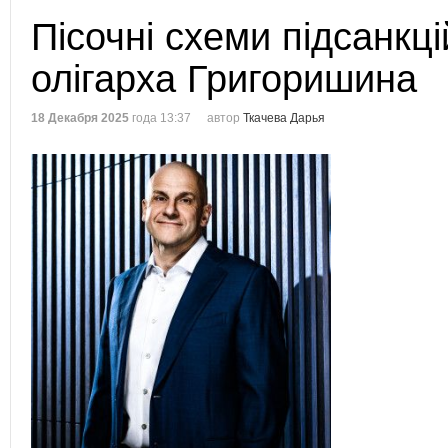
Пісочні схеми підсанкці
олігарха Григоришина
18 Декабря 2025
года 13:37
автор
Ткачева Дарья