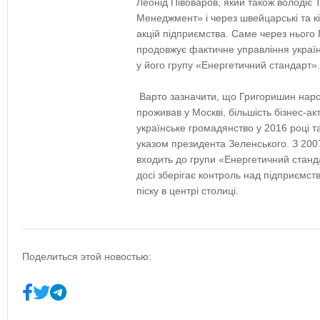
Леонід Півоваров, який також володіє
Менеджмент» і через швейцарські та кі
акцій підприємства. Саме через нього 
продовжує фактичне управління україн
у його групу «Енергетичний стандарт»
Варто зазначити, що Григоришин народ
проживав у Москві, більшість бізнес-ак
українське громадянство у 2016 році т
указом президента Зеленського. З 20
входить до групи «Енергетичний станда
досі зберігає контроль над підприємст
піску в центрі столиці.
Поделиться этой новостью: