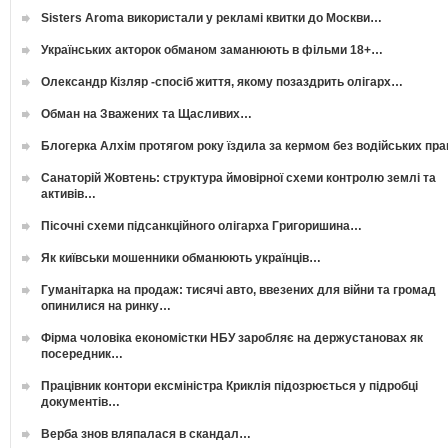
Sisters Aroma використали у рекламі квитки до Москви…
Українських акторок обманом заманюють в фільми 18+…
Олександр Кізляр -спосіб життя, якому позаздрить олігарх…
Обман на Зважених та Щасливих…
Блогерка Алхім протягом року їздила за кермом без водійських пр
Санаторій Жовтень: структура ймовірної схеми контролю землі та
активів…
Пісочні схеми підсанкційного олігарха Григоришина…
Як київськи мошенники обманюють українців…
Гуманітарка на продаж: тисячі авто, ввезених для війни та громад
опинилися на ринку…
Фірма чоловіка економістки НБУ заробляє на держустановах як
посередник…
Працівник контори ексміністра Криклія підозрюється у підробці
документів…
Верба знов вляпалася в скандал…