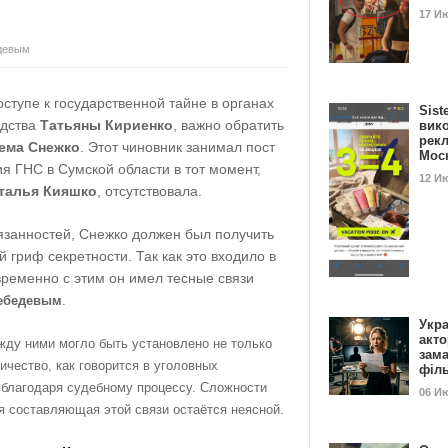
17 И
едевым
ступе к государственной тайне в органах
Sist
одства
Татьяны Кириенко
, важно обратить
вик
рекл
ема Снежко
. Этот чиновник занимал пост
Мос
я ГНС в Сумской области в тот момент,
12 И
талья Кияшко
, отсутствовала.
язанностей, Снежко должен был получить
гриф секретности. Так как это входило в
временно с этим он имел тесные связи
ебедевым
.
Укра
акт
жду ними могло быть установлено не только
зам
ичество, как говорится в уголовных
філ
 благодаря судебному процессу. Сложности
06 И
ая составляющая этой связи остаётся неясной.