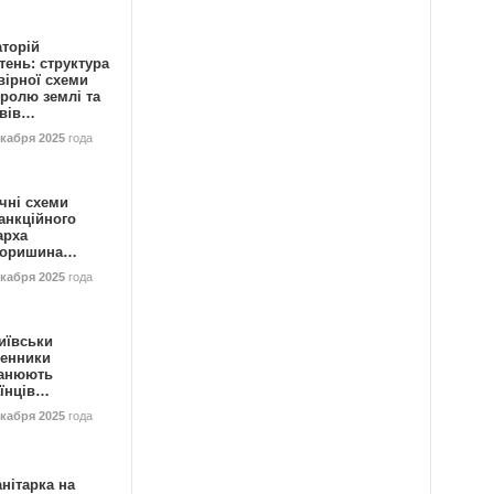
аторій
ень: структура
вірної схеми
ролю землі та
ивів…
екабря 2025
года
чні схеми
анкційного
арха
горишина…
екабря 2025
года
иївськи
енники
анюють
аїнців…
екабря 2025
года
нітарка на