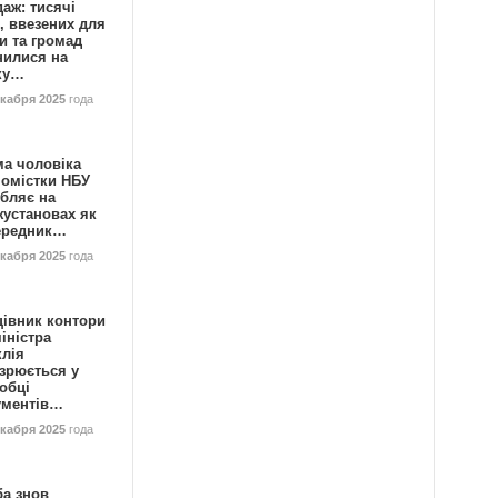
аж: тисячі
, ввезених для
и та громад
нилися на
ку…
екабря 2025
года
ма чоловіка
номістки НБУ
бляє на
жустановах як
ередник…
екабря 2025
года
цівник контори
іністра
клія
зрюється у
обці
ументів…
екабря 2025
года
ба знов