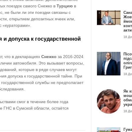
тых поездок самого Снежко в
Турцию
в
с, не были ли эти поездки связаны с
Сан
Жовт
ти, открытием депозитных ячеек или,
ймо
с «кураторами».
конт
акт
18 Д
 и допуска к государственной
Пісо
т, что в декларациях
Снежко
за 2016-2024
підс
аличии автомобиля. Это вызывает вопросы,
оліг
Гри
дований, которые в ряде случаев могут
18 Д
ния допуска к государственной тайне. При
 государственной службы не предполагает
бследования.
Як к
мош
обм
льствами смог в течение более года
укр
е ГНС в Сумской области, остаётся
18 Д
Гума