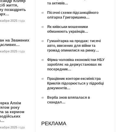
ксандр Кізляр
та активів…
сіб життя,
му позаздрить
Пісочні схеми підсанкційного
гарх…
олігарха Григоришина…
екабря 2025
года
Як київськи мошенники
обманюють українців…
ан на Зважених
Гуманітарка на продаж: тисячі
Щасливих…
авто, ввезених для війни та
громад опинилися на ринку…
екабря 2025
года
Фірма чоловіка економістки НБУ
заробляє на держустановах як
посередник…
Працівник контори ексміністра
Криклія підозрюється у підробці
документів…
Верба знов вляпалася в
скандал…
герка Алхім
тягом року
ла за кермом
водійських
в…
РЕКЛАМА
екабря 2025
года