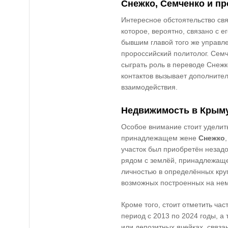
Снежко, Семченко и п
Интересное обстоятельство св
которое, вероятно, связано с 
бывшим главой того же управл
пророссийский политолог. Семч
сыграть роль в переводе Снежк
контактов вызывает дополните
взаимодействия.
Недвижимость в Крыму
Особое внимание стоит уделит
принадлежащем жене
Снежко
участок был приобретён незадо
рядом с землёй, принадлежа
личностью в определённых круг
возможных построенных на нем
Кроме того, стоит отметить ча
период с 2013 по 2024 годы, а
или депозитных ячейках, связа