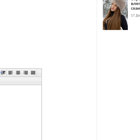
вля
ска
17 Д