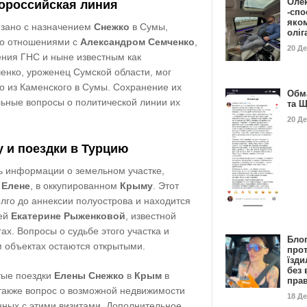
Оле
ророссийская линия
-спо
яко
язано с назначением
Снежко
в Сумы,
олі
его отношениями с
Александром Семченко
,
20 Д
ения ГНС и ныне известным как
енко, уроженец Сумской области, мог
о из Каменского в Сумы. Сохранение их
Обм
льные вопросы о политической линии их
та 
20 Д
 и поездки в Турцию
ь информации о земельном участке,
,
Елене
, в оккупированном
Крыму
. Этот
лго до аннексии полуострова и находится
щей
Екатерине Рыженковой
, известной
ах. Вопросы о судьбе этого участка и
Бло
 объектах остаются открытыми.
про
їзди
без 
стые поездки
Елены Снежко
в
Крым
в
пра
 также вопрос о возможной недвижимости
18 Д
нных с этими визитами. Дополнительное