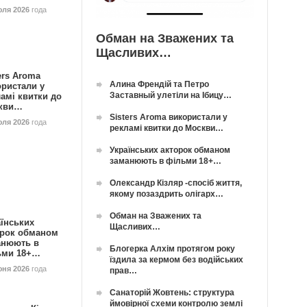
юля 2026
года
Обман на Зважених та
Щасливих…
ers Aroma
Алина Френдій та Петро
ористали у
Заставный улетіли на Ібицу…
амі квитки до
кви…
Sisters Aroma використали у
юля 2026
года
рекламі квитки до Москви…
Українських акторок обманом
заманюють в фільми 18+…
Олександр Кізляр -спосіб життя,
якому позаздрить олігарх…
Обман на Зважених та
їнських
Щасливих…
орок обманом
анюють в
Блогерка Алхім протягом року
ьми 18+…
їздила за кермом без водійських
юня 2026
года
прав…
Санаторій Жовтень: структура
ймовірної схеми контролю землі