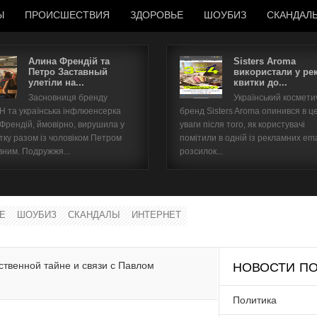
Ы
ПРОИСШЕСТВИЯ
ЗДОРОВЬЕ
ШОУБИЗ
СКАНДАЛ
Алина Френдій та
Sisters Aroma
Петро Заставный
використали у ре
улетіли на...
квитки до...
Имя пользователя
Засновниця бренду
Український космет
 та українська інфлюенсерка
бренд Sisters Aroma опинився в ц
Пароль
 Френдій, ймовірно, вирушила у
уваги після того, як користувачі
тку разом із чоловіком Петром
помітили в одній із рекламних ema
вним. Подружжя...
розсилок...
запомнить
Е
ШОУБИЗ
СКАНДАЛЫ
ИНТЕРНЕТ
Забыли пароль?
Забыли имя пользователя?
ственной тайне и связи с Павлом
НОВОСТИ ПО
Политика