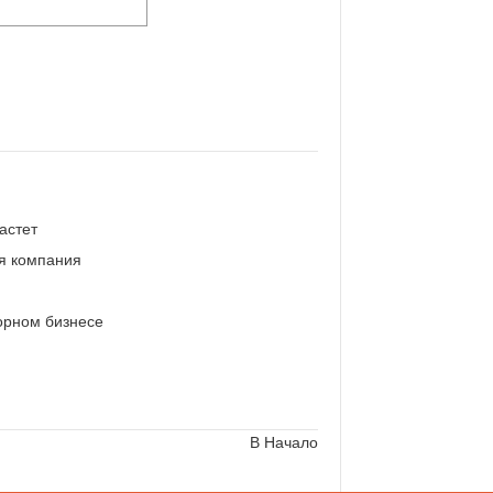
астет
я компания
орном бизнесе
В Начало