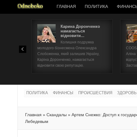
ГЛАВНАЯ
ПОЛИТИКА
ФИНАНС
Карина Доронченко
намагається
відновити...
Колишня подружка
молодого бізнесмена Олександра
COOSH
Слобоженка, який залишив Україну,
Аліна
Каріна Доронченко, намагається
відпус
відновити свою репутацію.
Заста
ПОЛИТИКА
ФИНАНСЫ
ПРОИСШЕСТВИЯ
ЗДОРОВЬ
Главная
»
Скандалы
»
Артем Снежко: Доступ к государ
Лебедевым