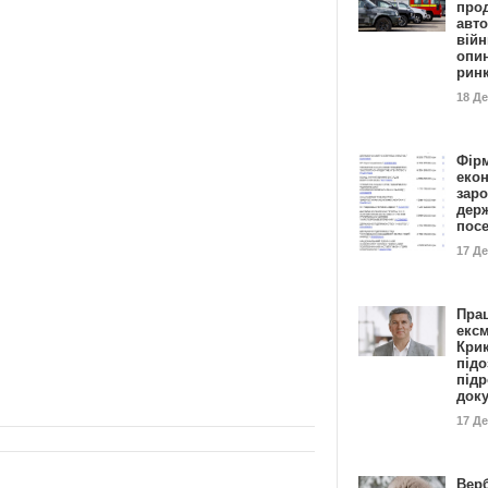
прод
авто
війн
опи
рин
18 Д
Фір
еко
заро
дер
пос
17 Д
Пра
ексм
Кри
підо
підр
док
17 Д
Вер