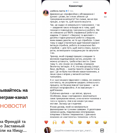
ывайтесь на
леграм-канал
 НОВОСТИ
а Френдій та
ро Заставный
іли на Ібицу…