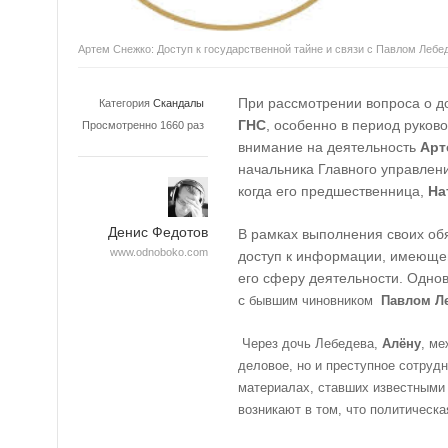
Артем Снежко: Доступ к государственной тайне и связи с Павлом Леб
При рассмотрении вопроса о до
Категория
Скандалы
ГНС
, особенно в период руков
Просмотренно 1660 раз
внимание на деятельность
Арт
начальника Главного управлени
когда его предшественница,
На
Денис Федотов
В рамках выполнения своих об
www.odnoboko.com
доступ к информации, имеющей 
его сферу деятельности. Одно
с
бывшим чиновником
Павлом Л
Через дочь Лебедева,
Алёну
, ме
деловое, но и преступное сотрудн
материалах, ставших известными
возникают в том, что политическ