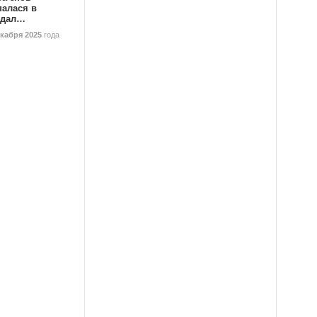
палася в
ндал…
екабря 2025
года