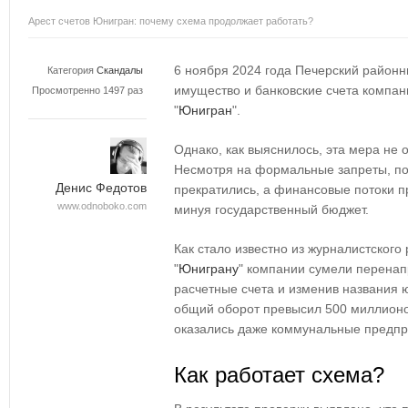
Арест счетов Юнигран: почему схема продолжает работать?
6 ноября 2024 года Печерский районн
Категория
Скандалы
имущество и банковские счета компан
Просмотренно 1497 раз
"
Юнигран
".
Однако, как выяснилось, эта мера не 
Несмотря на формальные запреты, по
Денис Федотов
прекратились, а финансовые потоки п
www.odnoboko.com
минуя государственный бюджет.
Как стало известно из журналистског
"
Юниграну
" компании сумели перенап
расчетные счета и изменив названия ю
общий оборот превысил 500 миллионов
оказались даже коммунальные предпр
Как работает схема?