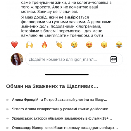
Обман на Зважених та Щасливих…
Алина Френдій та Петро Заставный улетіли на Ібицу…
Sisters Aroma використали у рекламі квитки до Москви…
Українських акторок обманом заманюють в фільми 18+…
Олександр Кізляр -спосіб життя, якому позаздрить олігарх…