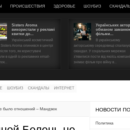
Ы
ПРОИСШЕСТВИЯ
ЗДОРОВЬЕ
ШОУБИЗ
СКАНДАЛ
Sisters Aroma
Українських акто
використали у рекламі
обманом заманюю
квитки до...
фільми...
Имя пользователя
Український косметичний
В українському
Sisters Aroma опинився в центрі
акторському середовищі спалаху
Пароль
після того, як користувачі
скандал. У соціальних мережах
ли в одній із рекламних email-
з'явилися пости від якоїсь компані
ок...
знімає фільм про війну в...
запомнить
Е
ШОУБИЗ
СКАНДАЛЫ
ИНТЕРНЕТ
Забыли пароль?
Забыли имя пользователя?
е было отношений – Мандзюк
НОВОСТИ ПО
Политика
ной Белень не