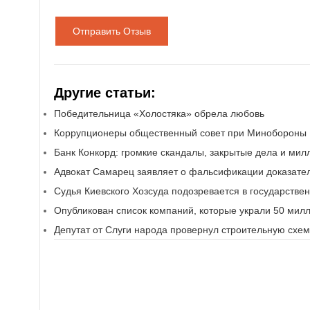
Отправить Отзыв
Другие статьи:
Победительница «Холостяка» обрела любовь
Коррупционеры общественный совет при Минобороны
Банк Конкорд: громкие скандалы, закрытые дела и ми
Адвокат Самарец заявляет о фальсификации доказате
Судья Киевского Хозсуда подозревается в государстве
Опубликован список компаний, которые украли 50 мил
Депутат от Слуги народа провернул строительную схем