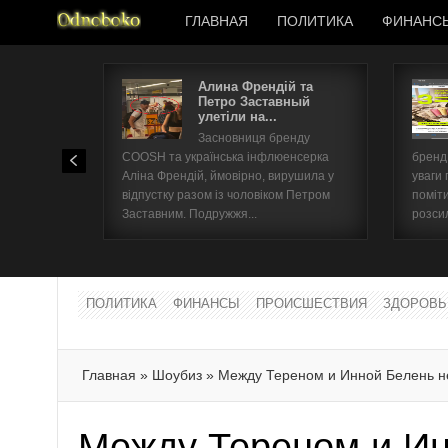
ГЛАВНАЯ
ПОЛИТИКА
ФИНАНС
Алина Френдій та
Петро Заставный
улетіли на...
Засновниця бренду
COOSH та українська інфлюенсерка
бренд 
Аліна Френдій, ймовірно, вирушила у
уваги 
відпустку разом із чоловіком Петром
поміти
Заставним. Подружжя...
розсил
ПОЛИТИКА
ФИНАНСЫ
ПРОИСШЕСТВИЯ
ЗДОРОВЬ
Главная
»
Шоубиз
»
Между Тереном и Инной Белень н
Между Тереном и Ин