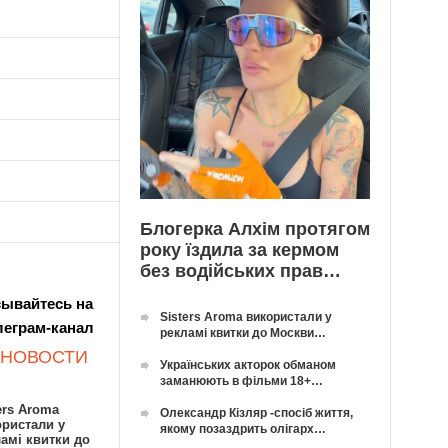
Блогерка Алхім протягом
року їздила за кермом
без водійських прав…
ывайтесь на
Sisters Aroma використали у
леграм-канал
рекламі квитки до Москви…
 НОВОСТИ
Українських акторок обманом
заманюють в фільми 18+…
ers Aroma
Олександр Кізляр -спосіб життя,
ористали у
якому позаздрить олігарх…
амі квитки до