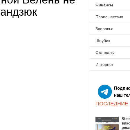
Финансы
Мандзюк
Происшествия
Здоровье
Шоубиз
Скандалы
Интернет
Подпис
наш те
ПОСЛЕДНИЕ
Sist
вик
рекл