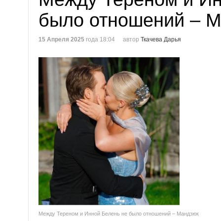
было отношений – 
15 Апреля 2025
года 18:04
автор
Ткачева Дарья
Между Тереном и Инной Белень не было отношений – Мандзюк