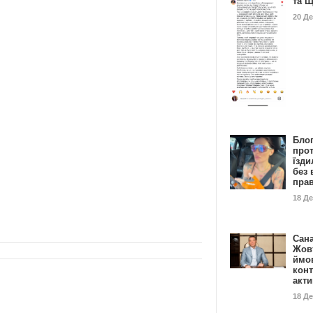
та 
20 Д
Бло
про
їзди
без 
пра
18 Д
Сан
Жовт
ймо
конт
акт
18 Д