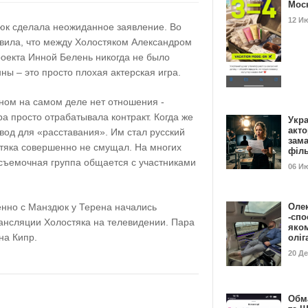
Мос
12 И
юк сделала неожиданное заявление. Во
явила, что между Холостяком Александром
оекта Инной Белень никогда не было
ны – это просто плохая актерская игра.
еном на самом деле нет отношения -
 просто отрабатывала контракт. Когда же
Укра
акт
вод для «расставания». Им стал русский
зам
стяка совершенно не смущал. На многих
філ
 съемочная группа общается с участниками
06 И
енно с Манздюк у Терена начались
Оле
-спо
ансляции Холостяка на телевидении. Пара
яко
на Кипр.
олі
20 Д
Обм