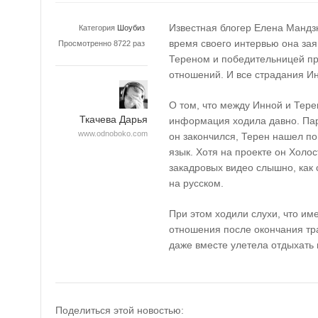
Известная блогер Елена Мандз
Категория
Шоубиз
время своего интервью она за
Просмотренно 8722 раз
Тереном и победительницей пр
отношений. И все страдания Ин
О том, что между Инной и Тер
Ткачева Дарья
информация ходила давно. Пара
www.odnoboko.com
он закончился, Терен нашел по
язык. Хотя на проекте он Холо
закадровых видео слышно, как
на русском.
При этом ходили слухи, что им
отношения после окончания тр
даже вместе улетела отдыхать 
Поделиться этой новостью: