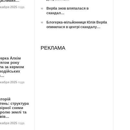
Щасливих…
екабря 2025
года
Верба знов вляпалася в
скандал…
Блогерка-мільйонниця Юлія Верба
опинилася в центрі скандалу…
РЕКЛАМА
герка Алхім
тягом року
ла за кермом
водійських
в…
екабря 2025
года
аторій
ень: структура
вірної схеми
ролю землі та
ивів…
екабря 2025
года