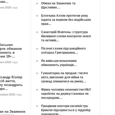
кви…
Обман на Зважених та
Щасливих…
юля 2026
года
Блогерка Алхім протягом року
їздила за кермом без водійських
прав…
Санаторій Жовтень: структура
ймовірної схеми контролю землі
та активів…
їнських
Пісочні схеми підсанкційного
орок обманом
анюють в
олігарха Григоришина…
ьми 18+…
Як київськи мошенники
юня 2026
года
обманюють українців…
Гуманітарка на продаж: тисячі
ксандр Кізляр
авто, ввезених для війни та
сіб життя,
громад опинилися на ринку…
му позаздрить
гарх…
Фірма чоловіка економістки НБУ
заробляє на держустановах як
екабря 2025
года
посередник…
Працівник контори ексміністра
Криклія підозрюється у підробці
ан на Зважених
документів…