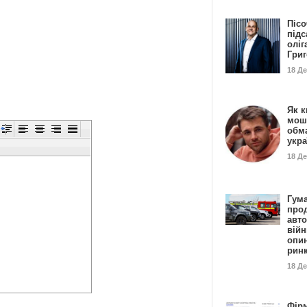
Пісо
підс
оліг
Гри
18 Д
Як к
мош
обм
укр
18 Д
Гума
прод
авто
війн
опи
рин
18 Д
Фір