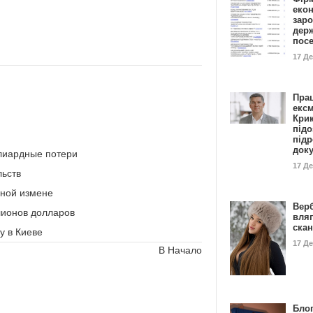
еко
заро
дер
пос
17 Д
Пра
ексм
Кри
підо
підр
док
ллиардные потери
17 Д
льств
нной измене
Вер
лионов долларов
вля
ска
у в Киеве
17 Д
В Начало
Блог