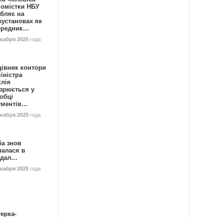
номістки НБУ
бляє на
жустановах як
ередник…
екабря 2025
года
цівник контори
іністра
клія
зрюється у
обці
ументів…
екабря 2025
года
ба знов
палася в
ндал…
екабря 2025
года
ерка-