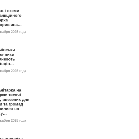
чні схеми
анкційного
арха
горишина…
екабря 2025
года
иївськи
енники
анюють
аїнців…
екабря 2025
года
нітарка на
аж: тисячі
, ввезених для
и та громад
нилися на
ку…
екабря 2025
года
ма чоловіка