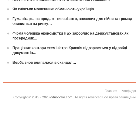
Як київськи мошенники обманюють українців…
Гуманітарка на продаж: тисячі авто, ввезених для війни та громад
опинилися на ринку…
Фірма чоловіка економістки НБУ заробляє на держустановах як
посередник…
Працівник контори ексміністра Криклія підозрюється у підробці
документів…
Верба знов вляпалася в скандал…
Главная
Конфиде
Copyright © 2015 - 2026
odnoboko.com
. All rights reserved.Все права защище