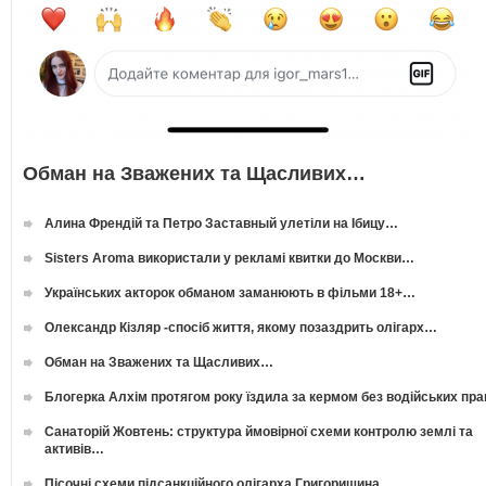
Обман на Зважених та Щасливих…
Алина Френдій та Петро Заставный улетіли на Ібицу…
Sisters Aroma використали у рекламі квитки до Москви…
Українських акторок обманом заманюють в фільми 18+…
Олександр Кізляр -спосіб життя, якому позаздрить олігарх…
Обман на Зважених та Щасливих…
Блогерка Алхім протягом року їздила за кермом без водійських пр
Санаторій Жовтень: структура ймовірної схеми контролю землі та
активів…
Пісочні схеми підсанкційного олігарха Григоришина…