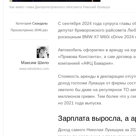
Как живёт глава Днепропетровского облсовета Николай Лукашук
С сентября 2024 года супруга главы 
Категория
Скандалы
депутат Криворожского райсовета Люб
Просмотренно 2646 раз
роскошным BMW X7 M60i xDrive 2024 
Автомобиль оформлен в аренду на ю
«Правова Константа», а сам договор 
Максим Шило
компанией «АФЦ Бавария».
www.odnoboko.com
Стоимость аренды в декларации отсутс
доход госпожи Лукашук от фирмы сост
хватило бы даже на регулярное ТО а
миллионов гривен. Тем более что у с
но 2021 года выпуска.
Зарплата выросла, а а
Доход самого Николая Лукашука за 20