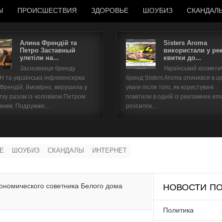
Ы
ПРОИСШЕСТВИЯ
ЗДОРОВЬЕ
ШОУБИЗ
СКАНДАЛ
Алина Френдій та
Sisters Aroma
Петро Заставный
використали у ре
улетіли на...
квитки до...
Имя пользователя
Засновниця бренду
Український космет
 та українська інфлюенсерка
бренд Sisters Aroma опинився в ц
Пароль
 Френдій, ймовірно, вирушила у
уваги після того, як користувачі
тку разом із чоловіком Петром
помітили в одній із рекламних ema
вним. Подружжя...
розсилок...
запомнить
Е
ШОУБИЗ
СКАНДАЛЫ
ИНТЕРНЕТ
Забыли пароль?
Забыли имя пользователя?
кономического советника Белого дома
НОВОСТИ ПО
Политика