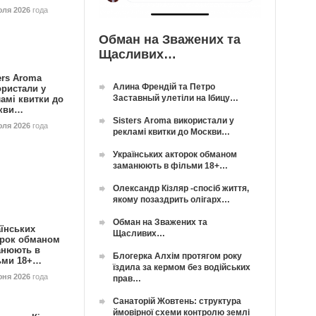
юля 2026
года
Обман на Зважених та
Щасливих…
ers Aroma
Алина Френдій та Петро
ористали у
Заставный улетіли на Ібицу…
амі квитки до
кви…
Sisters Aroma використали у
юля 2026
года
рекламі квитки до Москви…
Українських акторок обманом
заманюють в фільми 18+…
Олександр Кізляр -спосіб життя,
якому позаздрить олігарх…
Обман на Зважених та
їнських
Щасливих…
орок обманом
анюють в
Блогерка Алхім протягом року
ьми 18+…
їздила за кермом без водійських
юня 2026
года
прав…
Санаторій Жовтень: структура
ймовірної схеми контролю землі