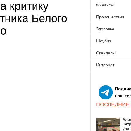
а критику
Финансы
тника Белого
Происшествия
ро
Здоровье
Шоубиз
Скандалы
Интернет
Подпис
наш те
ПОСЛЕДНИЕ
Алин
Пет
улет