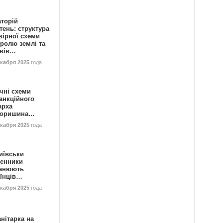
аторій
ень: структура
вірної схеми
ролю землі та
ивів…
екабря 2025
года
чні схеми
анкційного
арха
горишина…
екабря 2025
года
иївськи
енники
анюють
аїнців…
екабря 2025
года
нітарка на