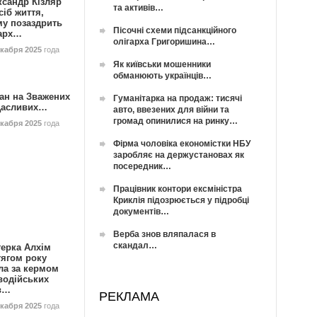
ксандр Кізляр
та активів…
сіб життя,
му позаздрить
Пісочні схеми підсанкційного
гарх…
олігарха Григоришина…
екабря 2025
года
Як київськи мошенники
обманюють українців…
ан на Зважених
Гуманітарка на продаж: тисячі
Щасливих…
авто, ввезених для війни та
громад опинилися на ринку…
екабря 2025
года
Фірма чоловіка економістки НБУ
заробляє на держустановах як
посередник…
Працівник контори ексміністра
Криклія підозрюється у підробці
документів…
Верба знов вляпалася в
скандал…
герка Алхім
тягом року
ла за кермом
водійських
в…
РЕКЛАМА
екабря 2025
года