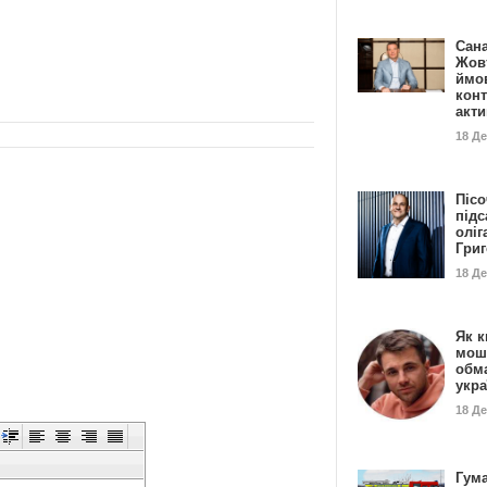
Сан
Жовт
ймо
конт
акт
18 Д
Пісо
підс
оліг
Гри
18 Д
Як к
мош
обм
укр
18 Д
Гума