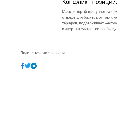
Конфликт позиций
Маск, который выступает за от
о вреде для бизнеса от таких м
тарифов, поддерживает жестку
импорта и считает ее необход
Поделиться этой новостью: