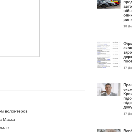
прод
авто
війн
опи
рин
18 Д
Фір
еко
заро
дер
пос
17 Д
Пра
ексм
Кри
підо
підр
док
ом волонтеров
17 Д
а Маска
емле
Вер