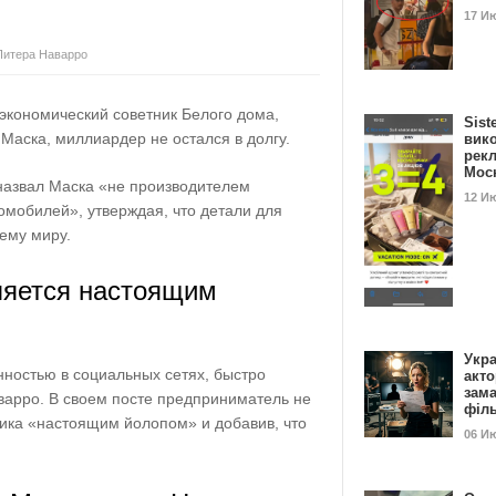
17 И
 Питера Наварро
 экономический советник Белого дома,
Sist
Маска, миллиардер не остался в долгу.
вик
рекл
Мос
назвал Маска «не производителем
12 И
омобилей», утверждая, что детали для
сему миру.
ляется настоящим
Укра
нностью в социальных сетях, быстро
акт
зам
варро. В своем посте предприниматель не
філ
ника «настоящим йолопом» и добавив, что
06 И
.