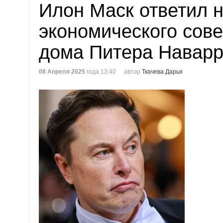
Илон Маск ответил н
экономического сове
дома Питера Навар
08 Апреля 2025
года 13:40
автор
Ткачева Дарья