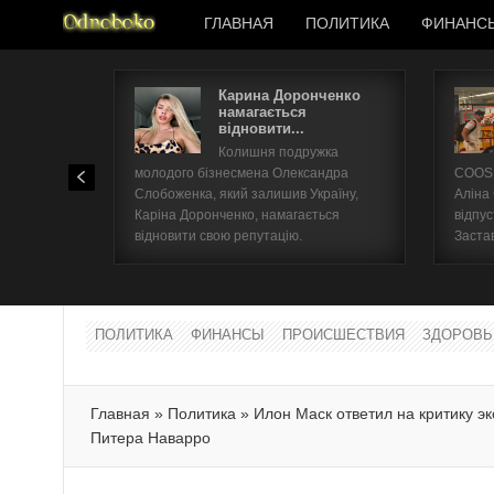
ГЛАВНАЯ
ПОЛИТИКА
ФИНАНС
Карина Доронченко
намагається
відновити...
Колишня подружка
молодого бізнесмена Олександра
COOSH
Слобоженка, який залишив Україну,
Аліна
Каріна Доронченко, намагається
відпус
відновити свою репутацію.
Заста
ПОЛИТИКА
ФИНАНСЫ
ПРОИСШЕСТВИЯ
ЗДОРОВЬ
Главная
»
Политика
»
Илон Маск ответил на критику э
Питера Наварро