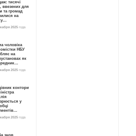
аж: тисячі
, ввезених для
и та громад
нилися на
ку…
екабря 2025
года
ма чоловіка
номістки НБУ
бляє на
жустановах як
ередник…
екабря 2025
года
цівник контори
іністра
клія
зрюється у
обці
ументів…
екабря 2025
года
ба знов