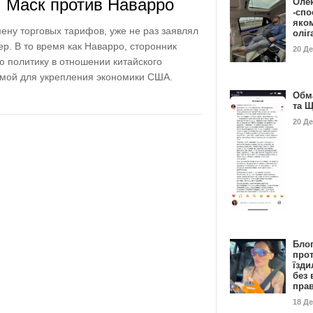
: Маск против Наварро
Оле
-спо
яко
мену торговых тарифов, уже не раз заявлял
олі
ер. В то время как Наварро, сторонник
20 Д
ю политику в отношении китайского
имой для укрепления экономики США.
Обм
та 
20 Д
Бло
про
їзди
без 
пра
18 Д