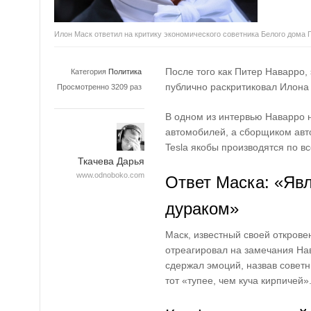
Илон Маск ответил на критику экономического советника Белого дома
После того как Питер Наварро,
Категория
Политика
публично раскритиковал Илона 
Просмотренно 3209 раз
В одном из интервью Наварро 
автомобилей, а сборщиком авт
Tesla якобы производятся по в
Ткачева Дарья
www.odnoboko.com
Ответ Маска: «Яв
дураком»
Маск, известный своей открове
отреагировал на замечания На
сдержал эмоций, назвав совет
тот «тупее, чем куча кирпичей»