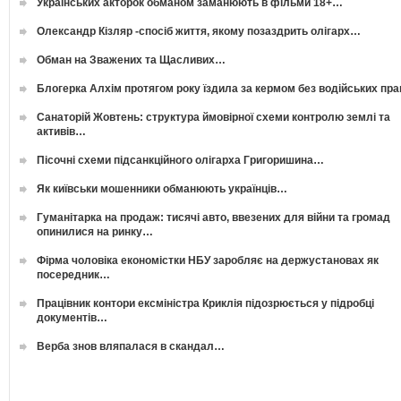
Українських акторок обманом заманюють в фільми 18+…
Олександр Кізляр -спосіб життя, якому позаздрить олігарх…
Обман на Зважених та Щасливих…
Блогерка Алхім протягом року їздила за кермом без водійських пр
Санаторій Жовтень: структура ймовірної схеми контролю землі та
активів…
Пісочні схеми підсанкційного олігарха Григоришина…
Як київськи мошенники обманюють українців…
Гуманітарка на продаж: тисячі авто, ввезених для війни та громад
опинилися на ринку…
Фірма чоловіка економістки НБУ заробляє на держустановах як
посередник…
Працівник контори ексміністра Криклія підозрюється у підробці
документів…
Верба знов вляпалася в скандал…