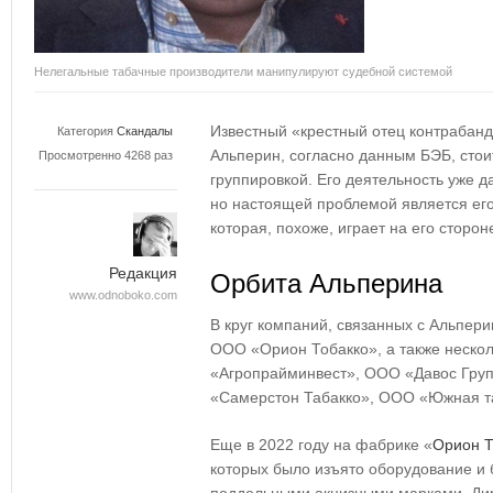
Нелегальные табачные производители манипулируют судебной системой
Известный «крестный отец контрабан
Категория
Скандалы
Альперин, согласно данным БЭБ, стои
Просмотренно 4268 раз
группировкой. Его деятельность уже 
но настоящей проблемой является его
которая, похоже, играет на его сторон
Редакция
Орбита Альперина
www.odnoboko.com
В круг компаний, связанных с Альпери
ООО «Орион Тобакко», а также неско
«Агропрайминвест», ООО «Давос Гру
«Самерстон Табакко», ООО «Южная та
Еще в 2022 году на фабрике «
Орион Т
которых было изъято оборудование и 