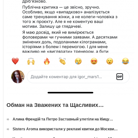
Обман на Зважених та Щасливих…
Алина Френдій та Петро Заставный улетіли на Ібицу…
Sisters Aroma використали у рекламі квитки до Москви…