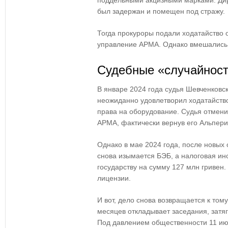
поддельными акцизными марками. Дир
был задержан и помещен под стражу.
Тогда прокуроры подали ходатайство 
управление АРМА. Однако вмешались
Судебные «случайнос
В январе 2024 года судья Шевченковск
неожиданно удовлетворил ходатайств
права на оборудование. Судья отмени
АРМА, фактически вернув его Альпери
Однако в мае 2024 года, после новых
снова изымается БЭБ, а налоговая и
государству на сумму 127 млн гривен
лицензии.
И вот, дело снова возвращается к тому
месяцев откладывает заседания, затя
Под давлением общественности 11 ию