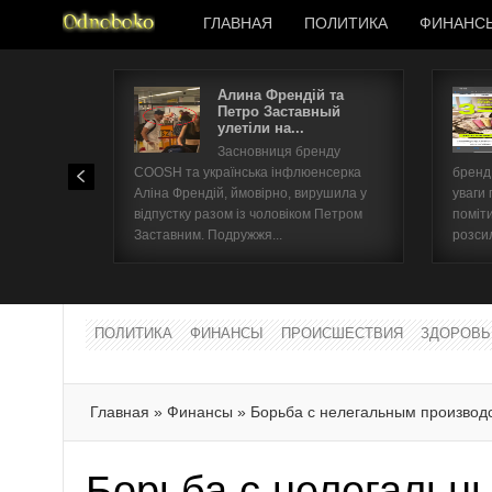
ГЛАВНАЯ
ПОЛИТИКА
ФИНАНС
Алина Френдій та
Петро Заставный
улетіли на...
Засновниця бренду
COOSH та українська інфлюенсерка
бренд 
Аліна Френдій, ймовірно, вирушила у
уваги 
відпустку разом із чоловіком Петром
поміти
Заставним. Подружжя...
розсил
ПОЛИТИКА
ФИНАНСЫ
ПРОИСШЕСТВИЯ
ЗДОРОВЬ
Главная
»
Финансы
»
Борьба с нелегальным производс
Борьба с нелегальн