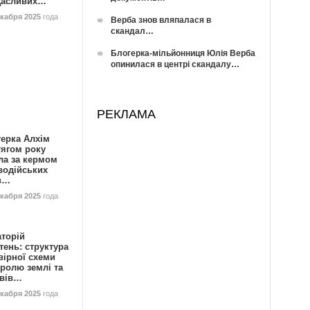
Щасливих…
екабря 2025
года
Верба знов вляпалася в
скандал…
Блогерка-мільйонниця Юлія Верба
опинилася в центрі скандалу…
РЕКЛАМА
герка Алхім
тягом року
ла за кермом
водійських
в…
екабря 2025
года
аторій
ень: структура
вірної схеми
ролю землі та
ивів…
екабря 2025
года