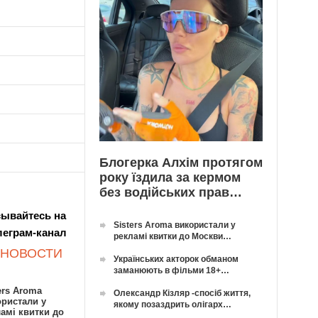
Блогерка Алхім протягом
року їздила за кермом
без водійських прав…
ывайтесь на
Sisters Aroma використали у
леграм-канал
рекламі квитки до Москви…
 НОВОСТИ
Українських акторок обманом
заманюють в фільми 18+…
ers Aroma
Олександр Кізляр -спосіб життя,
ористали у
якому позаздрить олігарх…
амі квитки до