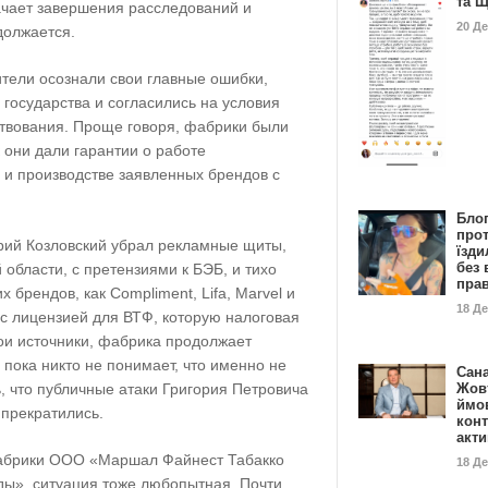
та 
ачает завершения расследований и
20 Д
должается.
тели осознали свои главные ошибки,
государства и согласились на условия
твования. Проще говоря, фабрики были
 они дали гарантии о работе
 и производстве заявленных брендов с
Бло
про
рий Козловский убрал рекламные щиты,
їзди
без 
 области, с претензиями к БЭБ, и тихо
пра
х брендов, как Compliment, Lifa, Marvel и
18 Д
 с лицензией для ВТФ, которую налоговая
мои источники, фабрика продолжает
 пока никто не понимает, что именно не
Сан
Жовт
, что публичные атаки Григория Петровича
ймо
 прекратились.
конт
акт
фабрики ООО «Маршал Файнест Табакко
18 Д
ы», ситуация тоже любопытная. Почти