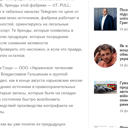
ЭБ, бренды этой фабрики — UT, PULL,
Пісо
в табачных каналах Telegram по цене от
підс
овам моих источников, фабрика работает в
оліг
Гри
нностей, ориентируясь на легальные
18 Д
спорт. Те бренды, которые появились в
татки продукции, которые посредники
осле снижения активности
Як к
роверить это несложно, и если это правда,
мош
обм
тих остатков.
укр
18 Д
 в Гощи — ООО «Украинское тютюнове
 Владиславом Гельзиным и группой
ео, как в конце августа харьковские киоски
Гума
Однако источники в правоохранительных
прод
авто
старые запасы, которые были на складах
війн
в состоянии быстро возобновить
опи
рин
ледствий производства контрафакта не
18 Д
ты.
как вы уже поняли из предыдущих
Фір