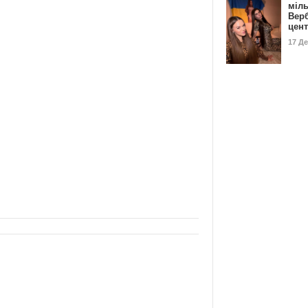
міл
Вер
цен
17 Д