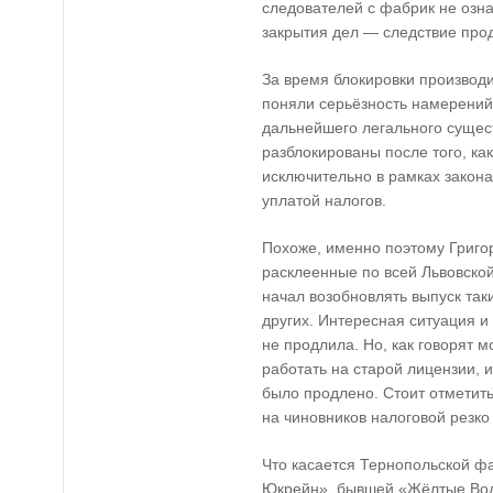
следователей с фабрик не озн
закрытия дел — следствие про
За время блокировки производи
поняли серьёзность намерений 
дальнейшего легального сущес
разблокированы после того, как
исключительно в рамках закона
уплатой налогов.
Похоже, именно поэтому Григо
расклеенные по всей Львовской
начал возобновлять выпуск таки
других. Интересная ситуация и
не продлила. Но, как говорят 
работать на старой лицензии, и
было продлено. Стоит отметить
на чиновников налоговой резко
Что касается Тернопольской 
Юкрейн», бывшей «Жёлтые Вод