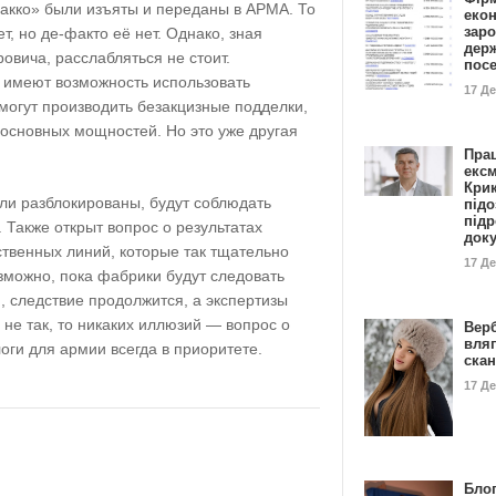
акко» были изъяты и переданы в АРМА. То
еко
заро
, но де-факто её нет. Однако, зная
дер
вича, расслабляться не стоит.
пос
и имеют возможность использовать
17 Д
могут производить безакцизные подделки,
 основных мощностей. Но это уже другая
Пра
ексм
Кри
ли разблокированы, будут соблюдать
підо
підр
 Также открыт вопрос о результатах
док
ственных линий, которые так тщательно
17 Д
зможно, пока фабрики будут следовать
 следствие продолжится, а экспертизы
 не так, то никаких иллюзий — вопрос о
Вер
вля
ги для армии всегда в приоритете.
ска
17 Д
Блог