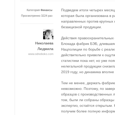
Подведем итоги четырех месяц
Категория
Финансы
которая была организована в 
Просмотренно 3224 раз
направленных против крупных 
безакцизной продукции.
Действия правоохранительных
Николаева
Блокада фабрик БЭБ, длившаяс
Людмила
Нацполиции по борьбе с реали
www.odnoboko.com
действительно привели к ощу
статистики пока нет, но уже по
нелегальной продукции снизила
2019 году, но динамика вполне
Тем не менее, держать фабрик
невозможно. Поэтому, по заве
образцов с производственных л
том, были ли собраны образцы 
экспертиз, остаётся открытым.
получим более полную информа