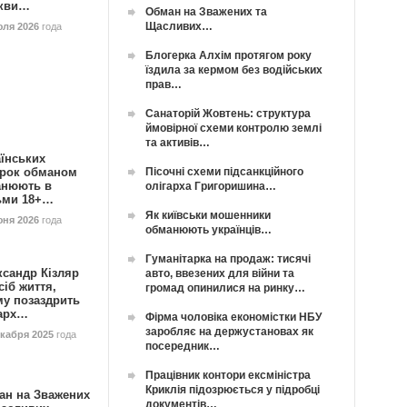
кви…
Обман на Зважених та
Щасливих…
юля 2026
года
Блогерка Алхім протягом року
їздила за кермом без водійських
прав…
Санаторій Жовтень: структура
ймовірної схеми контролю землі
та активів…
їнських
Пісочні схеми підсанкційного
орок обманом
анюють в
олігарха Григоришина…
ьми 18+…
Як київськи мошенники
юня 2026
года
обманюють українців…
Гуманітарка на продаж: тисячі
ксандр Кізляр
авто, ввезених для війни та
сіб життя,
громад опинилися на ринку…
му позаздрить
гарх…
Фірма чоловіка економістки НБУ
заробляє на держустановах як
екабря 2025
года
посередник…
Працівник контори ексміністра
Криклія підозрюється у підробці
ан на Зважених
документів…