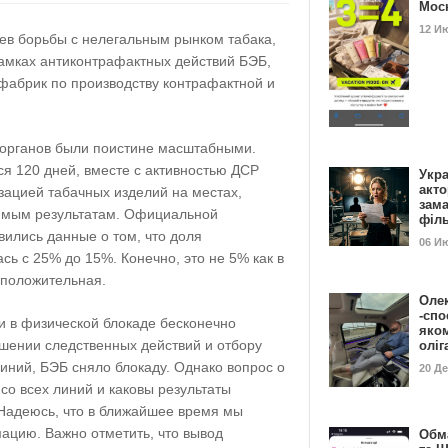
Мос
12 И
ев борьбы с нелегальным рынком табака,
рамках антиконтрафактных действий БЭБ,
фабрик по производству контрафактной и
 органов были поистине масштабными.
я 120 дней, вместе с активностью ДСР
Укра
акт
зацией табачных изделий на местах,
зам
тимым результатам. Официальной
філ
явились данные о том, что доля
06 И
сь с 25% до 15%. Конечно, это не 5% как в
 положительная.
Оле
-спо
и в физической блокаде бесконечно
яко
ршении следственных действий и отбору
олі
иний, БЭБ сняло блокаду. Однако вопрос о
20 Д
со всех линий и каковы результаты
 Надеюсь, что в ближайшее время мы
цию. Важно отметить, что вывод
Обм