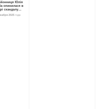
ьйонниця Юлія
ба опинилася в
трі скандалу…
екабря 2025
года