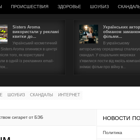
Ы
ПРОИСШЕСТВИЯ
ЗДОРОВЬЕ
ШОУБИЗ
СКАНДАЛ
Sisters Aroma
Українських акто
використали у рекламі
обманом заманюю
квитки до...
фільми...
Имя пользователя
Український косметичний
В українському
Sisters Aroma опинився в центрі
акторському середовищі спалаху
Пароль
після того, як користувачі
скандал. У соціальних мережах
ли в одній із рекламних email-
з'явилися пости від якоїсь компані
ок...
знімає фільм про війну в...
запомнить
Е
ШОУБИЗ
СКАНДАЛЫ
ИНТЕРНЕТ
Забыли пароль?
Забыли имя пользователя?
твом сигарет от БЭБ
НОВОСТИ ПО
Политика
ым