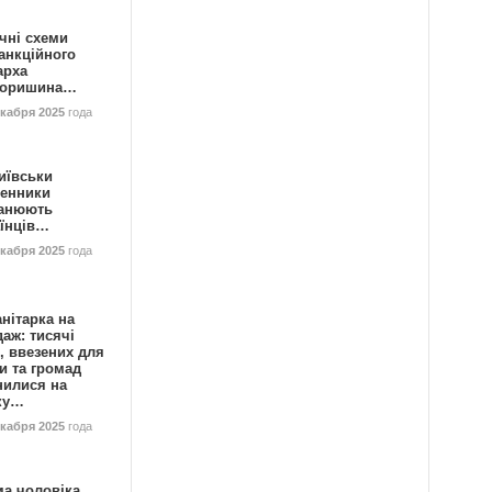
чні схеми
анкційного
арха
горишина…
екабря 2025
года
иївськи
енники
анюють
аїнців…
екабря 2025
года
нітарка на
аж: тисячі
, ввезених для
и та громад
нилися на
ку…
екабря 2025
года
ма чоловіка