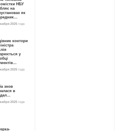
номістки НБУ
бляє на
жустановах як
ередник…
екабря 2025
года
цівник контори
іністра
клія
зрюється у
обці
ументів…
екабря 2025
года
ба знов
палася в
ндал…
екабря 2025
года
ерка-