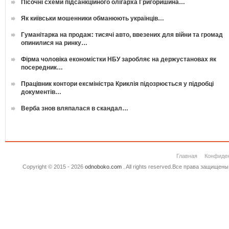
Пісочні схеми підсанкційного олігарха Григоришина…
Як київськи мошенники обманюють українців…
Гуманітарка на продаж: тисячі авто, ввезених для війни та громад
опинилися на ринку…
Фірма чоловіка економістки НБУ заробляє на держустановах як
посередник…
Працівник контори ексміністра Криклія підозрюється у підробці
документів…
Верба знов вляпалася в скандал…
Главная
Конфиде
Copyright © 2015 - 2026
odnoboko.com
. All rights reserved.Все права защище