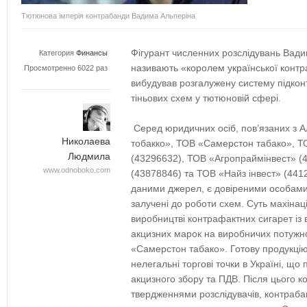
Тютюнова імперія контрабанди Вадима Альперіна
Фігурант численних розслідувань Вадим
Категория
Финансы
називають «королем української конт
Просмотренно 6022 раз
вибудував розгалужену систему підкон
тіньових схем у тютюновій сфері.
Серед юридичних осіб, пов’язаних з 
Николаева
тобакко», ТОВ «Самерстон табако», 
Людмила
(43296632), ТОВ «Агропраймінвест» (
www.odnoboko.com
(43878846) та ТОВ «Найз інвест» (4412
даними джерел, є довіреними особами
залучені до роботи схем. Суть махінац
виробництві контрафактних сигарет із
акцизних марок на виробничих потужно
«Самерстон табако». Готову продукцію 
нелегальні торгові точки в Україні, що
акцизного збору та ПДВ. Після цього к
твердженнями розслідувачів, контраб