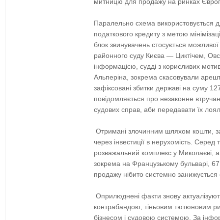
митницю для продажу на ринках Євро
Паралельно схема використовується 
податкового кредиту з метою мінімізац
блок звинувачень стосується можливої
районного суду Києва — Циктічем, Овс
інформацією, судді з корисливих моти
Альперіна, зокрема скасовували ареш
зафіксовані збитки державі на суму 12
повідомляється про незаконне втручан
судових справ, аби передавати їх ло
Отримані злочинним шляхом кошти, за
через інвестиції в нерухомість. Серед 
розважальний комплекс у Миколаєві, а 
зокрема на Французькому бульварі, 67.
продажу нібито системно занижується 
Оприлюднені факти знову актуалізуют
контрабандою, тіньовим тютюновим ри
бізнесом і судовою системою. За інфо