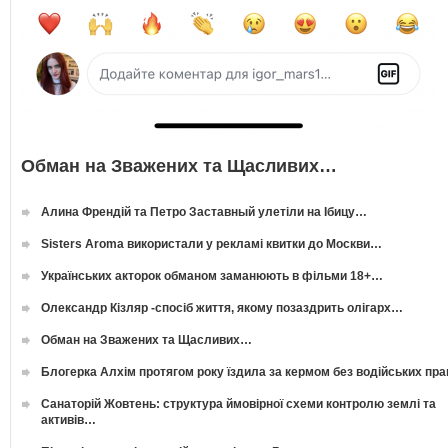
Обман на Зважених та Щасливих…
Алина Френдій та Петро Заставный улетіли на Ібицу…
Sisters Aroma використали у рекламі квитки до Москви…
Українських акторок обманом заманюють в фільми 18+…
Олександр Кізляр -спосіб життя, якому позаздрить олігарх…
Обман на Зважених та Щасливих…
Блогерка Алхім протягом року їздила за кермом без водійських пр
Санаторій Жовтень: структура ймовірної схеми контролю землі та
активів…