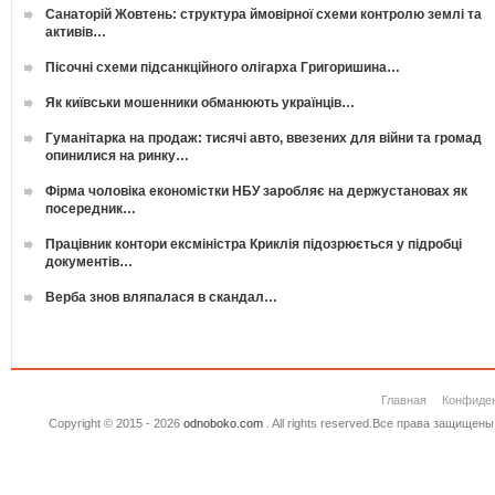
Санаторій Жовтень: структура ймовірної схеми контролю землі та
активів…
Пісочні схеми підсанкційного олігарха Григоришина…
Як київськи мошенники обманюють українців…
Гуманітарка на продаж: тисячі авто, ввезених для війни та громад
опинилися на ринку…
Фірма чоловіка економістки НБУ заробляє на держустановах як
посередник…
Працівник контори ексміністра Криклія підозрюється у підробці
документів…
Верба знов вляпалася в скандал…
Главная
Конфиде
Copyright © 2015 - 2026
odnoboko.com
. All rights reserved.Все права защище