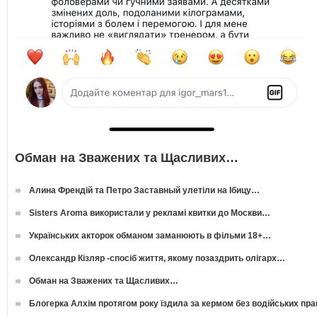
Обман на Зважених та Щасливих…
Алина Френдій та Петро Заставный улетіли на Ібицу…
Sisters Aroma використали у рекламі квитки до Москви…
Українських акторок обманом заманюють в фільми 18+…
Олександр Кізляр -спосіб життя, якому позаздрить олігарх…
Обман на Зважених та Щасливих…
Блогерка Алхім протягом року їздила за кермом без водійських пр