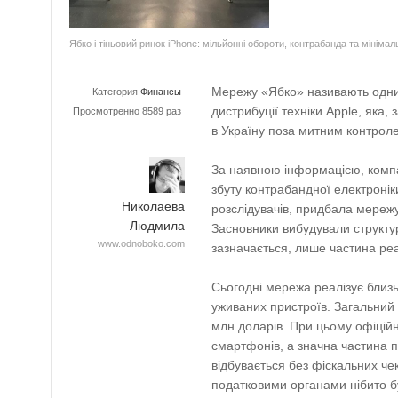
Ябко і тіньовий ринок iPhone: мільйонні обороти, контрабанда та мінімал
Мережу «Ябко» називають одним
Категория
Финансы
дистрибуції техніки Apple, яка
Просмотренно 8589 раз
в Україну поза митним контрол
За наявною інформацією, компа
збуту контрабандної електронік
Николаева
розслідувачів, придбала мереж
Людмила
Засновники вибудували структур
www.odnoboko.com
зазначається, лише частина реа
Сьогодні мережа реалізує близь
уживаних пристроїв. Загальний 
млн доларів. При цьому офіцій
смартфонів, а значна частина 
відбувається без фіскальних че
податковими органами нібито бу