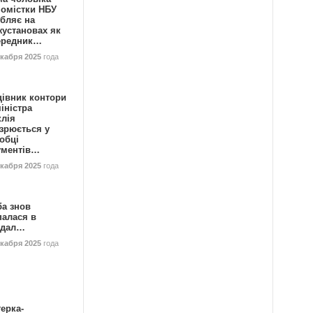
номістки НБУ
бляє на
жустановах як
ередник…
екабря 2025
года
цівник контори
іністра
клія
зрюється у
обці
ументів…
екабря 2025
года
ба знов
палася в
ндал…
екабря 2025
года
ерка-