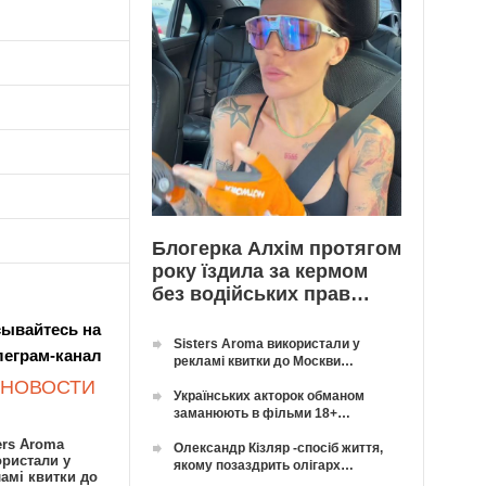
Блогерка Алхім протягом
року їздила за кермом
без водійських прав…
ывайтесь на
Sisters Aroma використали у
леграм-канал
рекламі квитки до Москви…
 НОВОСТИ
Українських акторок обманом
заманюють в фільми 18+…
ers Aroma
Олександр Кізляр -спосіб життя,
ористали у
якому позаздрить олігарх…
амі квитки до