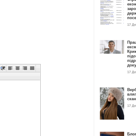
еко
заро
дер
пос
17 Д
Пра
ексм
Кри
підо
підр
док
17 Д
Вер
вля
ска
17 Д
Блог