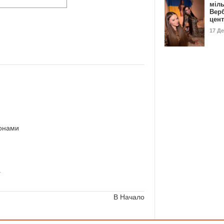
міл
Вер
цен
17 Д
фонами
a
В Начало