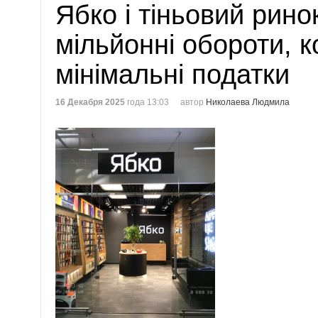
Ябко і тіньовий рино
мільйонні обороти, 
мінімальні податки
16 Декабря 2025
года 13:03
автор
Николаева Людмила