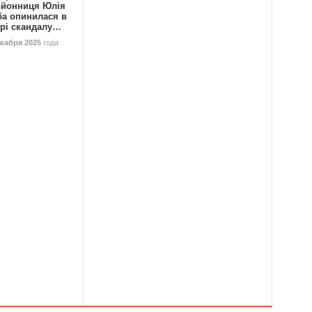
ьйонниця Юлія
ба опинилася в
трі скандалу…
екабря 2025
года