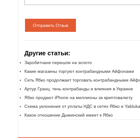
Отправить Отзыв
Другие статьи:
Заробитчане перешли на золото
Какие магазины торгуют контрабандными Айфонами
Сеть Ябко продолжает торговать контрабандными Ай
Артур Гранц: тень контрабанды и влияния в Украине
Ябко продают iPhone на миллионы за криптовалюту
Схема уклонения от уплаты НДС в сетях Ябко и Yabluk
Какое отношение Дыминский имеет к Ябко