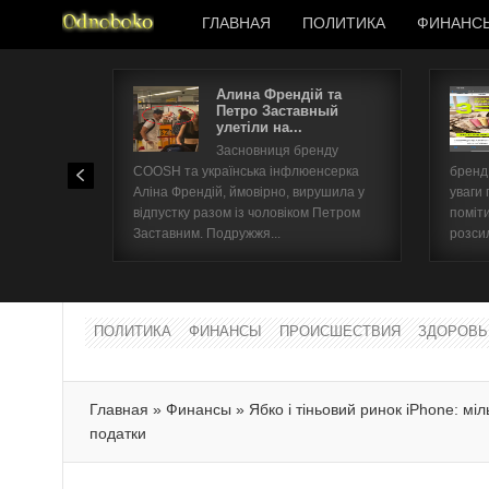
ГЛАВНАЯ
ПОЛИТИКА
ФИНАНС
Алина Френдій та
Петро Заставный
улетіли на...
Засновниця бренду
COOSH та українська інфлюенсерка
бренд 
Аліна Френдій, ймовірно, вирушила у
уваги 
відпустку разом із чоловіком Петром
поміти
Заставним. Подружжя...
розсил
ПОЛИТИКА
ФИНАНСЫ
ПРОИСШЕСТВИЯ
ЗДОРОВЬ
Главная
»
Финансы
»
Ябко і тіньовий ринок iPhone: мі
податки