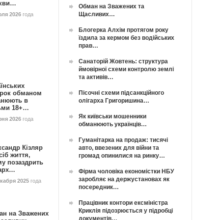
кви…
Обман на Зважених та
Щасливих…
юля 2026
года
Блогерка Алхім протягом року
їздила за кермом без водійських
прав…
Санаторій Жовтень: структура
ймовірної схеми контролю землі
та активів…
їнських
Пісочні схеми підсанкційного
орок обманом
анюють в
олігарха Григоришина…
ьми 18+…
Як київськи мошенники
юня 2026
года
обманюють українців…
Гуманітарка на продаж: тисячі
ксандр Кізляр
авто, ввезених для війни та
сіб життя,
громад опинилися на ринку…
му позаздрить
гарх…
Фірма чоловіка економістки НБУ
заробляє на держустановах як
екабря 2025
года
посередник…
Працівник контори ексміністра
Криклія підозрюється у підробці
ан на Зважених
документів…