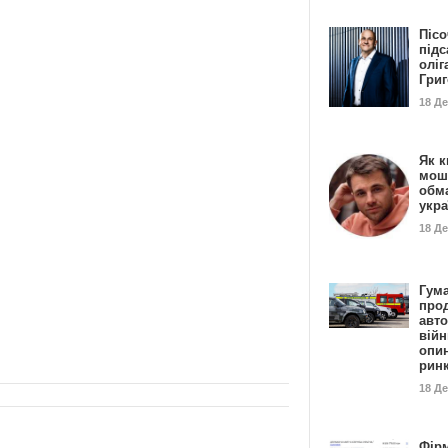
Пісо
підс
оліг
Гри
18 Д
Як к
мош
обм
укр
18 Д
Гума
прод
авто
війн
опи
рин
18 Д
Фір