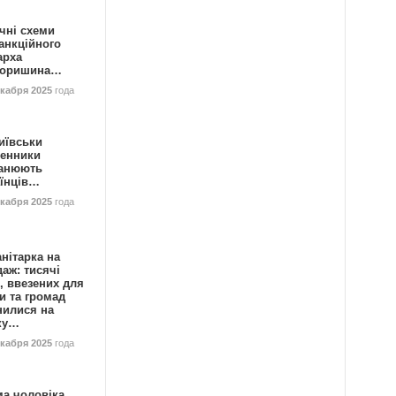
чні схеми
анкційного
арха
горишина…
екабря 2025
года
иївськи
енники
анюють
аїнців…
екабря 2025
года
нітарка на
аж: тисячі
, ввезених для
и та громад
нилися на
ку…
екабря 2025
года
ма чоловіка