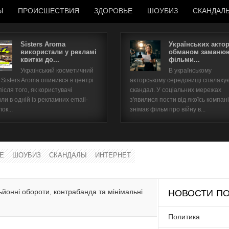
Ы
ПРОИСШЕСТВИЯ
ЗДОРОВЬЕ
ШОУБИЗ
СКАНДАЛ
Sisters Aroma
Українських акто
використали у рекламі
обманом заманюю
квитки до...
фільми...
Имя пользователя
Український косметичний
В українському
Sisters Aroma опинився в центрі
акторському середовищі спалаху
Пароль
після того, як користувачі
скандал. У соціальних мережах
ли в одній із рекламних email-
з'явилися пости від якоїсь компані
ок...
знімає фільм про війну в...
запомнить
Е
ШОУБИЗ
СКАНДАЛЫ
ИНТЕРНЕТ
Забыли пароль?
Забыли имя пользователя?
льйонні обороти, контрабанда та мінімальні
НОВОСТИ ПО
Политика