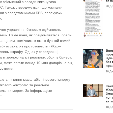
та 
ув звільнений з посади виконувача
20 Д
ПС. Також стверджується, що компанія
ини з представниками БЕБ, сплачуючи
».
чне управління бізнесом здійснюють
вець. Саме вони, як повідомляється, брали
тманцевим, помічником якого був той самий
ібито заявляв про готовність «Ябко»
Бло
ивень штрафу. Однак у середовищі
про
ь мізерною на тлі реальних обсягів бізнесу:
їзди
без 
, може сягати понад 10 млн доларів на рік,
пра
 щотижня.
18 Д
ають питання масштабів тіньового імпорту
ткового контролю та реальної
Сан
Жовт
овельних мереж. За інформацією
ймо
om.
конт
акт
18 Д