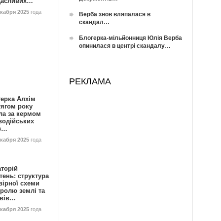
Щасливих…
екабря 2025
года
Верба знов вляпалася в
скандал…
Блогерка-мільйонниця Юлія Верба
опинилася в центрі скандалу…
РЕКЛАМА
герка Алхім
тягом року
ла за кермом
водійських
в…
екабря 2025
года
аторій
ень: структура
вірної схеми
ролю землі та
ивів…
екабря 2025
года