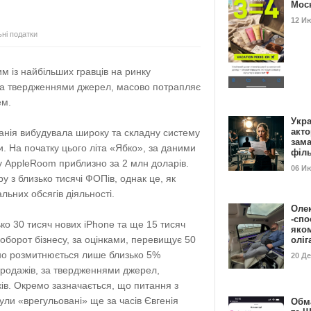
Мос
12 И
ьні податки
 із найбільших гравців на ринку
, за твердженнями джерел, масово потрапляє
ем.
Укра
акт
нія вибудувала широку та складну систему
зам
и. На початку цього літа «Ябко», за даними
філ
у AppleRoom приблизно за 2 млн доларів.
06 И
у з близько тисячі ФОПів, однак це, як
льних обсягів діяльності.
Оле
-спо
ко 30 тисяч нових iPhone та ще 15 тисяч
яко
оборот бізнесу, за оцінками, перевищує 50
олі
но розмитнюється лише близько 5%
20 Д
продажів, за твердженнями джерел,
ків. Окремо зазначається, що питання з
ли «врегульовані» ще за часів Євгенія
Обм