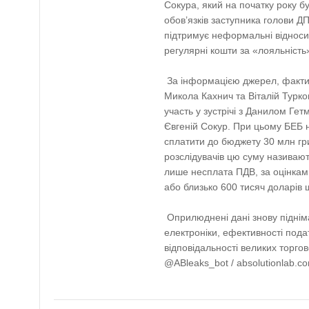
Сокура, який на початку року б
обов’язків заступника голови Д
підтримує неформальні віднос
регулярні кошти за «лояльність
За інформацією джерел, факти
Микола Кахнич та Віталій Турко
участь у зустрічі з Данилом Ге
Євгеній Сокур. При цьому БЕБ н
сплатити до бюджету 30 млн гр
розслідувачів цю суму називают
лише несплата ПДВ, за оцінками
або близько 600 тисяч доларів
Оприлюднені дані знову піднім
електроніки, ефективності пода
відповідальності великих торг
@ABleaks_bot / absolutionlab.c