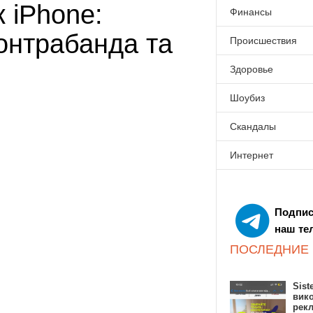
к iPhone:
Финансы
контрабанда та
Происшествия
Здоровье
Шоубиз
Скандалы
Интернет
Подпис
наш те
ПОСЛЕДНИЕ
Sist
вик
рекл