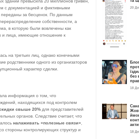
та 
х зданий превысила 20 миллионов гривен,
ям с документацией и фиктивными
20 Д
 переданы за бесценок. По данным
 перераспределение собственности, а
ма, в которую были вовлечены как
к и лица, имеющие отношение к
сь на третьих лиц, однако конечными
ие родственники одного из организаторов
Бло
про
упционный характер сделки.
їзди
без 
пра
18 Д
ала информация о том, что
ждений, находящихся под контролем
Сан
скидки свыше 20%
для представителей
Жовт
ймо
ельных органов. Следствие считает, что
конт
талось
налаживать «полезные связи»
,
акт
со стороны контролирующих структур и
18 Д