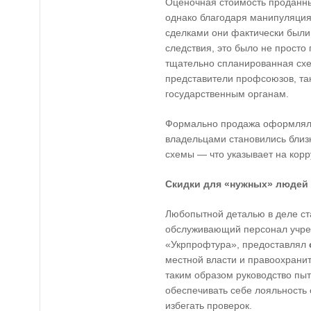
Оценочная стоимость проданны
однако благодаря манипуляци
сделками они фактически были
следствия, это было не просто
тщательно спланированная схе
представители профсоюзов, та
государственным органам.
Формально продажа оформляла
владельцами становились близк
схемы — что указывает на корр
Скидки для «нужных» людей
Любопытной деталью в деле ст
обслуживающий персонал учре
«Укрпрофтура», предоставлял
местной власти и правоохранит
таким образом руководство пы
обеспечивать себе лояльность 
избегать проверок.