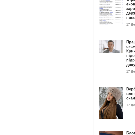
еко
заро
дер
пос
17 Д
Пра
ексм
Кри
підо
підр
док
17 Д
Вер
вля
ска
17 Д
Блог