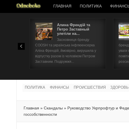
ГЛАВНАЯ
ПОЛИТИКА
ФИНАНС
Алина Френдій та
Петро Заставный
улетіли на...
Засновниця бренду
COOSH та українська інфлюенсерка
бренд 
Аліна Френдій, ймовірно, вирушила у
уваги 
відпустку разом із чоловіком Петром
поміти
Заставним. Подружжя...
розсил
ПОЛИТИКА
ФИНАНСЫ
ПРОИСШЕСТВИЯ
ЗДОРОВЬ
Главная
»
Скандалы
»
Руководство Укрпрофтур и Фед
госсобственности