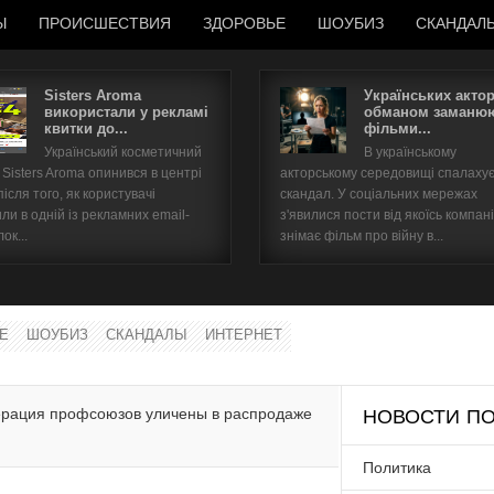
Ы
ПРОИСШЕСТВИЯ
ЗДОРОВЬЕ
ШОУБИЗ
СКАНДАЛ
Sisters Aroma
Українських акто
використали у рекламі
обманом заманюю
квитки до...
фільми...
Имя пользователя
Український косметичний
В українському
Sisters Aroma опинився в центрі
акторському середовищі спалаху
Пароль
після того, як користувачі
скандал. У соціальних мережах
ли в одній із рекламних email-
з'явилися пости від якоїсь компані
ок...
знімає фільм про війну в...
запомнить
Е
ШОУБИЗ
СКАНДАЛЫ
ИНТЕРНЕТ
Забыли пароль?
Забыли имя пользователя?
ерация профсоюзов уличены в распродаже
НОВОСТИ ПО
Политика