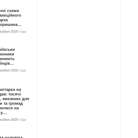
чні схеми
анкційного
арха
горишина…
екабря 2025
года
иївськи
енники
анюють
аїнців…
екабря 2025
года
нітарка на
аж: тисячі
, ввезених для
и та громад
нилися на
ку…
екабря 2025
года
ма чоловіка