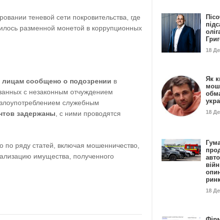
Пісо
ровании теневой сети покровительства, где
підс
илось разменной монетой в коррупционных
оліг
Гри
18 Д
Як к
 лицам сообщено о подозрении
в
мош
занных с незаконным отчуждением
обм
укр
 злоупотреблением служебным
18 Д
нтов задержаны
, с ними проводятся
Гума
о по ряду статей, включая мошенничество,
прод
гализацию имущества, полученного
авто
війн
опи
рин
18 Д
Фір