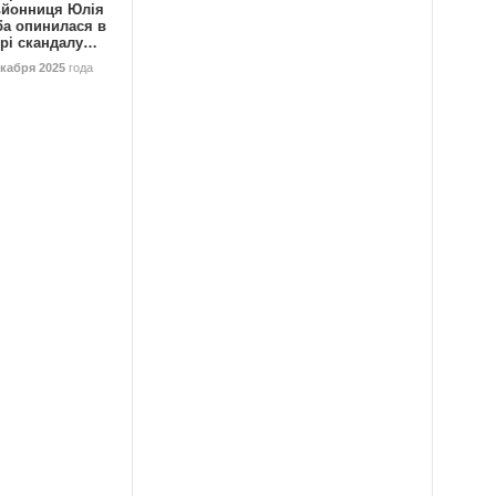
ьйонниця Юлія
ба опинилася в
трі скандалу…
екабря 2025
года