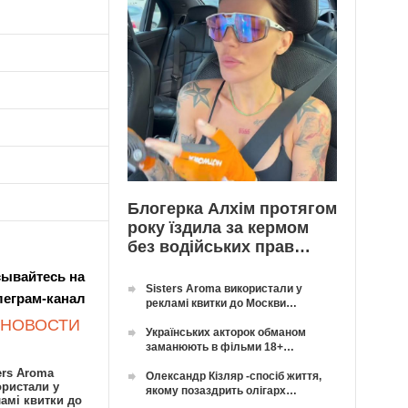
Блогерка Алхім протягом
року їздила за кермом
без водійських прав…
ывайтесь на
Sisters Aroma використали у
леграм-канал
рекламі квитки до Москви…
 НОВОСТИ
Українських акторок обманом
заманюють в фільми 18+…
ers Aroma
Олександр Кізляр -спосіб життя,
ористали у
якому позаздрить олігарх…
амі квитки до