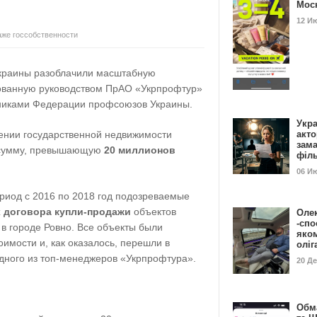
Мос
12 И
аже госсобственности
краины разоблачили масштабную
зованную руководством ПрАО «Укрпрофтур»
никами Федерации профсоюзов Украины.
Укра
дении государственной недвижимости
акт
зам
 сумму, превышающую
20 миллионов
філ
06 И
ериод с 2016 по 2018 год подозреваемые
 договора купли-продажи
объектов
Оле
-спо
в городе Ровно. Все объекты были
яко
имости и, как оказалось, перешли в
олі
одного из топ-менеджеров «Укрпрофтура».
20 Д
Обм