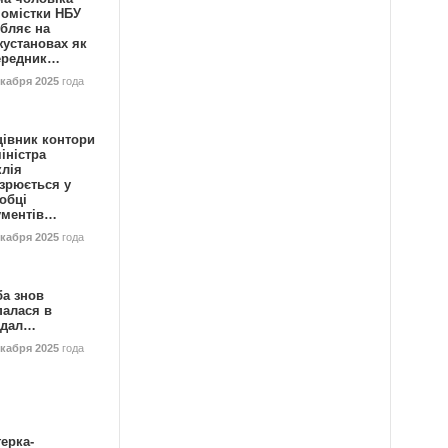
номістки НБУ
бляє на
жустановах як
ередник…
екабря 2025
года
цівник контори
іністра
клія
зрюється у
обці
ументів…
екабря 2025
года
ба знов
палася в
ндал…
екабря 2025
года
ерка-