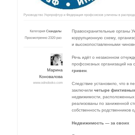
Руководство Укрпрофтур и Федерация профсоюзов уличены в распрод
Правоохранительные органы У
Категория
Скандалы
коррупционную схему, органи
Просмотренно 2320 раз
и высокопоставленными чинов
Речь идёт о незаконном отчуж
профсоюзных организаций на
Марина
гривен
.
Коновалова
www.odnoboko.com
Следствие установило, что в п
заключили
четыре фиктивных
недвижимости, расположенных 
реализованы по заниженной сто
собственность родственников 
Недвижимость — за своих