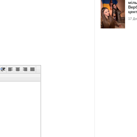
міл
Вер
цен
17 Д