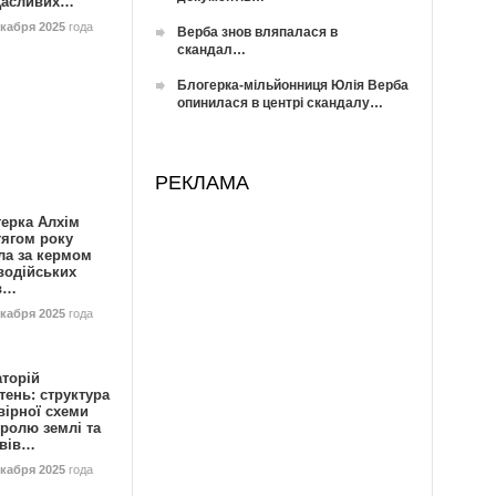
Щасливих…
екабря 2025
года
Верба знов вляпалася в
скандал…
Блогерка-мільйонниця Юлія Верба
опинилася в центрі скандалу…
РЕКЛАМА
герка Алхім
тягом року
ла за кермом
водійських
в…
екабря 2025
года
аторій
ень: структура
вірної схеми
ролю землі та
ивів…
екабря 2025
года