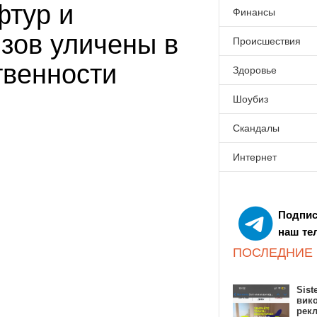
фтур и
Финансы
зов уличены в
Происшествия
твенности
Здоровье
Шоубиз
Скандалы
Интернет
Подпис
наш те
ПОСЛЕДНИЕ
Sist
вик
рекл