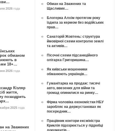
кви…
Обман на Зважених та
Щасливих…
юля 2026
года
Блогерка Алхім протягом року
їздила за кермом без водійських
прав…
Санаторій Жовтень: структура
ймовірної схеми контролю землі
та активів…
їнських
Пісочні схеми підсанкційного
орок обманом
анюють в
олігарха Григоришина…
ьми 18+…
Як київськи мошенники
юня 2026
года
обманюють українців…
Гуманітарка на продаж: тисячі
ксандр Кізляр
авто, ввезених для війни та
сіб життя,
громад опинилися на ринку…
му позаздрить
гарх…
Фірма чоловіка економістки НБУ
заробляє на держустановах як
екабря 2025
года
посередник…
Працівник контори ексміністра
Криклія підозрюється у підробці
ан на Зважених
документів…