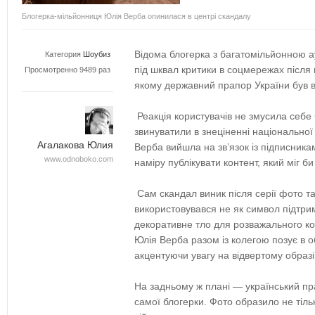
Блогерка-мільйонниця Юлія Верба опинилася в центрі скандалу
Відома блогерка з багатомільйонною 
Категория
Шоубиз
під шквал критики в соцмережах після 
Просмотренно 9489 раз
якому державний прапор України був в
Реакція користувачів не змусила себе
звинуватили в знеціненні національної
Агалакова Юлия
Верба вийшла на зв’язок із підписника
www.odnoboko.com
наміру публікувати контент, який міг би
Сам скандал виник після серії фото та
використовувався не як символ підтримк
декоративне тло для розважального ко
Юлія Верба разом із колегою позує в 
акцентуючи увагу на відвертому образі
На задньому ж плані — український п
самої блогерки. Фото образило не тіль