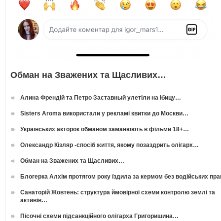
Обман на Зважених та Щасливих…
Алина Френдій та Петро Заставный улетіли на Ібицу…
Sisters Aroma використали у рекламі квитки до Москви…
Українських акторок обманом заманюють в фільми 18+…
Олександр Кізляр -спосіб життя, якому позаздрить олігарх…
Обман на Зважених та Щасливих…
Блогерка Алхім протягом року їздила за кермом без водійських пр
Санаторій Жовтень: структура ймовірної схеми контролю землі та
активів…
Пісочні схеми підсанкційного олігарха Григоришина…