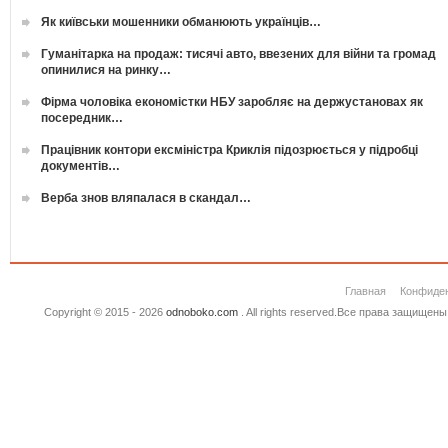
Як київськи мошенники обманюють українців…
Гуманітарка на продаж: тисячі авто, ввезених для війни та громад
опинилися на ринку…
Фірма чоловіка економістки НБУ заробляє на держустановах як
посередник…
Працівник контори ексміністра Криклія підозрюється у підробці
документів…
Верба знов вляпалася в скандал…
Главная
Конфиде
Copyright © 2015 - 2026
odnoboko.com
. All rights reserved.Все права защище