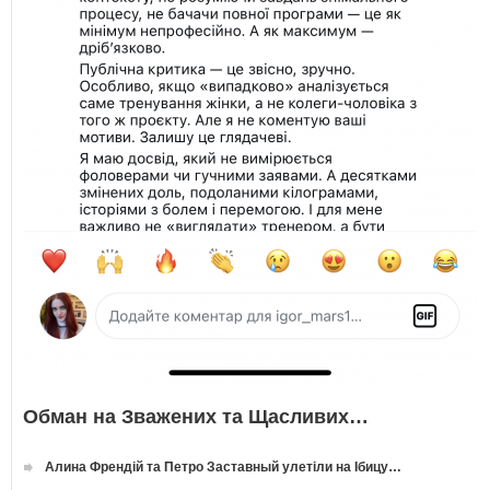
Обман на Зважених та Щасливих…
Алина Френдій та Петро Заставный улетіли на Ібицу…