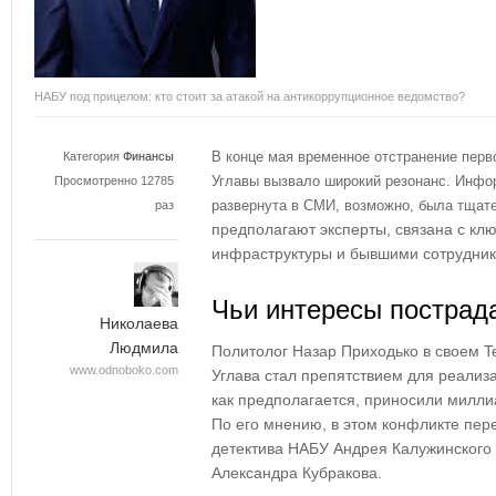
НАБУ под прицелом: кто стоит за атакой на антикоррупционное ведомство?
В конце мая временное отстранение перв
Категория
Финансы
Углавы вызвало широкий резонанс. Инфор
Просмотренно 12785
развернута в СМИ, возможно, была тщат
раз
предполагают эксперты, связана с к
инфраструктуры и бывшими сотрудник
Чьи интересы пострад
Николаева
Людмила
Политолог Назар Приходько в своем Te
www.odnoboko.com
Углава стал препятствием для реализ
как предполагается, приносили милл
По его мнению, в этом конфликте пер
детектива НАБУ Андрея Калужинского
Александра Кубракова.