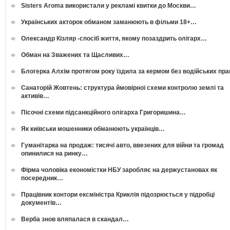
Sisters Aroma використали у рекламі квитки до Москви…
Українських акторок обманом заманюють в фільми 18+…
Олександр Кізляр -спосіб життя, якому позаздрить олігарх…
Обман на Зважених та Щасливих…
Блогерка Алхім протягом року їздила за кермом без водійських пр
Санаторій Жовтень: структура ймовірної схеми контролю землі та
активів…
Пісочні схеми підсанкційного олігарха Григоришина…
Як київськи мошенники обманюють українців…
Гуманітарка на продаж: тисячі авто, ввезених для війни та громад
опинилися на ринку…
Фірма чоловіка економістки НБУ заробляє на держустановах як
посередник…
Працівник контори ексміністра Криклія підозрюється у підробці
документів…
Верба знов вляпалася в скандал…