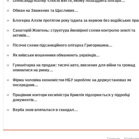
Олександр Кізляр -спосіб життя, якому позаздрить олігарх…
Обман на Зважених та Щасливих…
Блогерка Алхім протягом року їздила за кермом без водійських пр
Санаторій Жовтень: структура ймовірної схеми контролю землі та
активів…
Пісочні схеми підсанкційного олігарха Григоришина…
Як київськи мошенники обманюють українців…
Гуманітарка на продаж: тисячі авто, ввезених для війни та громад
опинилися на ринку…
Фірма чоловіка економістки НБУ заробляє на держустановах як
посередник…
Працівник контори ексміністра Криклія підозрюється у підробці
документів…
Верба знов вляпалася в скандал…
Главная
Конфиде