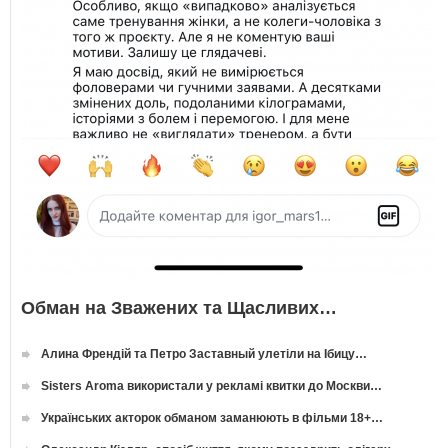
Обман на Зважених та Щасливих…
Алина Френдій та Петро Заставный улетіли на Ібицу…
Sisters Aroma використали у рекламі квитки до Москви…
Українських акторок обманом заманюють в фільми 18+…