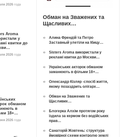
юля 2026
года
Обман на Зважених та
Щасливих…
ers Aroma
Алина Френдій та Петро
ористали у
Заставный улетіли на Ібицу…
амі квитки до
кви…
Sisters Aroma використали у
юля 2026
года
рекламі квитки до Москви…
Українських акторок обманом
заманюють в фільми 18+…
Олександр Кізляр -спосіб життя,
якому позаздрить олігарх…
Обман на Зважених та
їнських
Щасливих…
орок обманом
анюють в
Блогерка Алхім протягом року
ьми 18+…
їздила за кермом без водійських
юня 2026
года
прав…
Санаторій Жовтень: структура
ймовірної схеми контролю землі