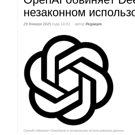
незаконном использ
29 Января 2025
года 14:03
автор
Редакция
OpenAI обвиняет DeepSeek в незаконном использовании данных