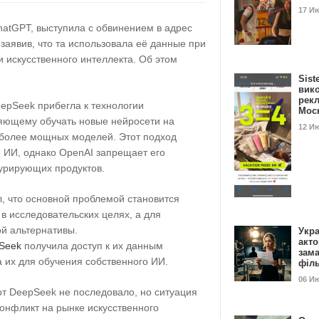
17 И
hatGPT, выступила с обвинением в адрес
 заявив, что та использовала её данные при
 искусственного интеллекта. Об этом
Sist
вик
рекл
epSeek прибегла к технологии
Мос
яющему обучать новые нейросети на
12 И
 более мощных моделей. Этот подход
 ИИ, однако OpenAI запрещает его
урирующих продуктов.
, что основной проблемой становится
в исследовательских целях, а для
й альтернативы.
Укра
акт
Seek
получила доступ к их данным
зам
 их для обучения собственного ИИ.
філ
06 И
т DeepSeek не последовало, но ситуация
онфликт на рынке искусственного