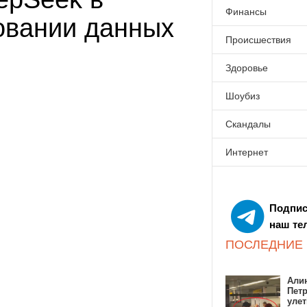
Финансы
овании данных
Происшествия
Здоровье
Шоубиз
Скандалы
Интернет
Подпис
наш те
ПОСЛЕДНИЕ
Алин
Пет
улет