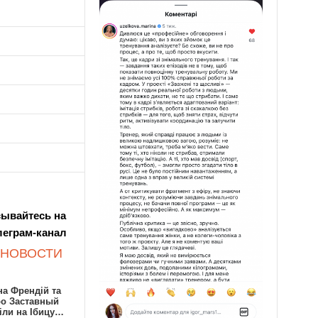
ывайтесь на
леграм-канал
 НОВОСТИ
а Френдій та
ро Заставный
іли на Ібицу…