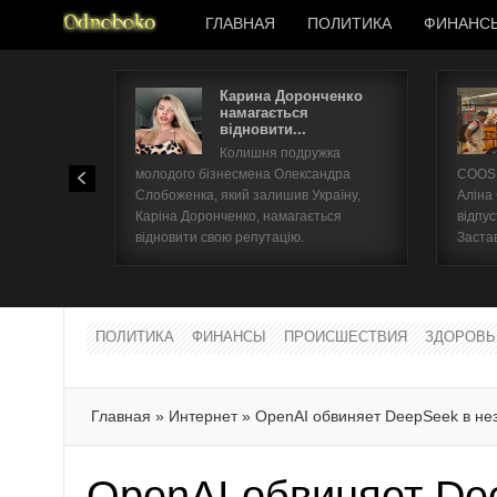
ГЛАВНАЯ
ПОЛИТИКА
ФИНАНС
Карина Доронченко
намагається
відновити...
Колишня подружка
молодого бізнесмена Олександра
COOSH
Слобоженка, який залишив Україну,
Аліна
Каріна Доронченко, намагається
відпус
відновити свою репутацію.
Заста
ПОЛИТИКА
ФИНАНСЫ
ПРОИСШЕСТВИЯ
ЗДОРОВЬ
Главная
»
Интернет
»
OpenAI обвиняет DeepSeek в не
OpenAI обвиняет De