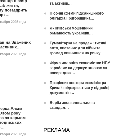
ксандр Кізляр
та активів…
сіб життя,
му позаздрить
Пісочні схеми підсанкційного
гарх…
олігарха Григоришина…
екабря 2025
года
Як київськи мошенники
обманюють українців…
ан на Зважених
Гуманітарка на продаж: тисячі
Щасливих…
авто, ввезених для війни та
громад опинилися на ринку…
екабря 2025
года
Фірма чоловіка економістки НБУ
заробляє на держустановах як
посередник…
Працівник контори ексміністра
Криклія підозрюється у підробці
документів…
Верба знов вляпалася в
скандал…
герка Алхім
тягом року
ла за кермом
водійських
в…
РЕКЛАМА
екабря 2025
года