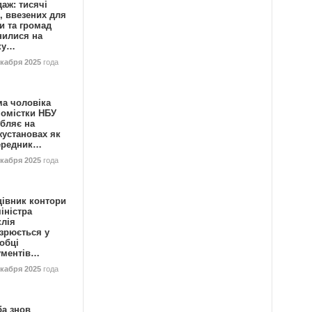
аж: тисячі
, ввезених для
и та громад
нилися на
ку…
екабря 2025
года
ма чоловіка
номістки НБУ
бляє на
жустановах як
ередник…
екабря 2025
года
цівник контори
іністра
клія
зрюється у
обці
ументів…
екабря 2025
года
ба знов