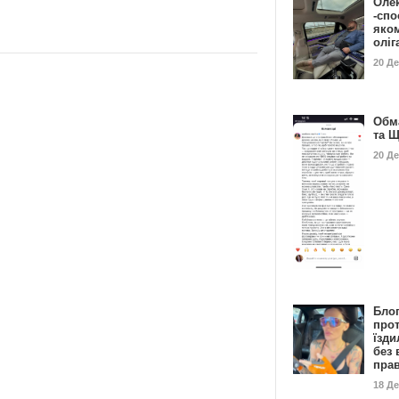
Оле
-спо
яко
олі
20 Д
Обм
та 
20 Д
Бло
про
їзди
без 
пра
18 Д