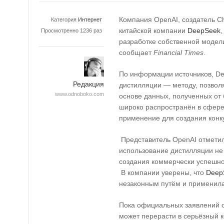
Компания OpenAI, создатель C
Категория
Интернет
китайской компании
DeepSeek
,
Просмотренно 1236 раз
разработке собственной модели
сообщает
Financial Times
.
По информации источников, De
Редакция
дистилляции — методу, позвол
www.odnoboko.com
основе данных, полученных от
широко распространён в сфере
применение для создания конк
Представитель OpenAI отметил
использование дистилляции не 
создания коммерчески успешно
В компании уверены, что
Deep
незаконным путём и применила
Пока официальных заявлений о
может перерасти в серьёзный к