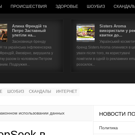
Ы
ПРОИСШЕСТВИЯ
ЗДОРОВЬЕ
ШОУБИЗ
СКАНДАЛ
Алина Френдій та
Sisters Aroma
Петро Заставный
використали у ре
улетіли на...
квитки до...
Имя пользователя
Засновниця бренду
Український космет
 та українська інфлюенсерка
бренд Sisters Aroma опинився в ц
Пароль
 Френдій, ймовірно, вирушила у
уваги після того, як користувачі
тку разом із чоловіком Петром
помітили в одній із рекламних ema
вним. Подружжя...
розсилок...
запомнить
Е
ШОУБИЗ
СКАНДАЛЫ
ИНТЕРНЕТ
Забыли пароль?
Забыли имя пользователя?
законном использовании данных
НОВОСТИ ПО
Политика
epSeek в