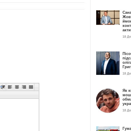
Сан
Жовт
ймо
конт
акт
18 Д
Пісо
підс
оліг
Гри
18 Д
Як к
мош
обм
укр
18 Д
Гума