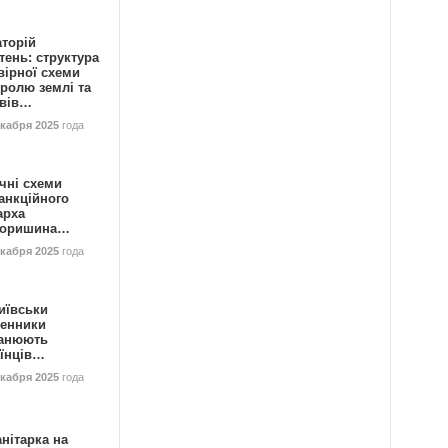
аторій
ень: структура
вірної схеми
ролю землі та
ивів…
екабря 2025
года
чні схеми
анкційного
арха
горишина…
екабря 2025
года
иївськи
енники
анюють
аїнців…
екабря 2025
года
нітарка на