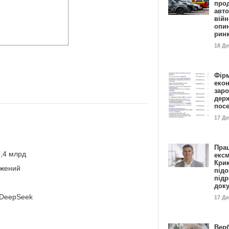
прод
авто
війн
опи
рин
18 Д
Фір
еко
заро
дер
пос
17 Д
Пра
7,4 млрд
ексм
Кри
ажений
підо
підр
док
 DeepSeek
17 Д
Вер