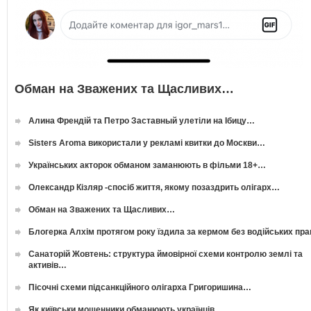
Обман на Зважених та Щасливих…
Алина Френдій та Петро Заставный улетіли на Ібицу…
Sisters Aroma використали у рекламі квитки до Москви…
Українських акторок обманом заманюють в фільми 18+…
Олександр Кізляр -спосіб життя, якому позаздрить олігарх…
Обман на Зважених та Щасливих…
Блогерка Алхім протягом року їздила за кермом без водійських пр
Санаторій Жовтень: структура ймовірної схеми контролю землі та
активів…
Пісочні схеми підсанкційного олігарха Григоришина…
Як київськи мошенники обманюють українців…