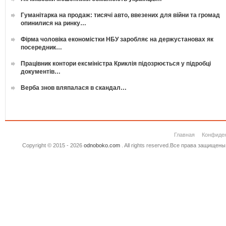
Гуманітарка на продаж: тисячі авто, ввезених для війни та громад
опинилися на ринку…
Фірма чоловіка економістки НБУ заробляє на держустановах як
посередник…
Працівник контори ексміністра Криклія підозрюється у підробці
документів…
Верба знов вляпалася в скандал…
Главная
Конфиде
Copyright © 2015 - 2026
odnoboko.com
. All rights reserved.Все права защище