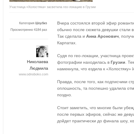
Участница «Холостяка» засветила гео-локацию в Грузии
Вчера состоялся второй эфир романти
Категория
Шоубиз
обычно после сюжета девушки стали 
Просмотренно 4184 раз
Так сделала и
Анна Аронович
, получ
Карпатах.
Судя по гео-локации, участница прое
Николаева
фотографии находилась в
Грузии
. Т
Людмила
намекнула, что ездила к «Холостяку» 
www.odnoboko.com
Правда, после того, как подписчики с
оплошность, та поспешно удалила отме
поздно.
Стоит заметить, что многие были убеж
после первых эфиров, сейчас же девуш
дойдет практически до финала шоу, х