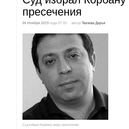
пресечения
06 Ноября 2015
года 07:35
автор
Ткачева Дарья
Суд избрал Корбану меру пресечения