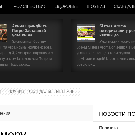
Ы
ПРОИСШЕСТВИЯ
ЗДОРОВЬЕ
ШОУБИЗ
СКАНДАЛ
Алина Френдій та
Sisters Aroma
Петро Заставный
використали у ре
улетіли на...
квитки до...
Имя пользователя
Засновниця бренду
Український космет
 та українська інфлюенсерка
бренд Sisters Aroma опинився в ц
Пароль
 Френдій, ймовірно, вирушила у
уваги після того, як користувачі
тку разом із чоловіком Петром
помітили в одній із рекламних ema
вним. Подружжя...
розсилок...
запомнить
Е
ШОУБИЗ
СКАНДАЛЫ
ИНТЕРНЕТ
Забыли пароль?
Забыли имя пользователя?
чения
НОВОСТИ ПО
Политика
 меру