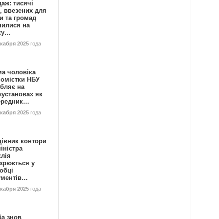
аж: тисячі
, ввезених для
и та громад
нилися на
ку…
екабря 2025
года
ма чоловіка
номістки НБУ
бляє на
жустановах як
ередник…
екабря 2025
года
цівник контори
іністра
клія
зрюється у
обці
ументів…
екабря 2025
года
ба знов