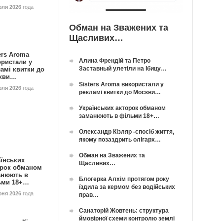
юля 2026
года
Обман на Зважених та
Щасливих…
ers Aroma
Алина Френдій та Петро
ористали у
Заставный улетіли на Ібицу…
амі квитки до
кви…
Sisters Aroma використали у
юля 2026
года
рекламі квитки до Москви…
Українських акторок обманом
заманюють в фільми 18+…
Олександр Кізляр -спосіб життя,
якому позаздрить олігарх…
Обман на Зважених та
їнських
Щасливих…
орок обманом
анюють в
Блогерка Алхім протягом року
ьми 18+…
їздила за кермом без водійських
юня 2026
года
прав…
Санаторій Жовтень: структура
ймовірної схеми контролю землі