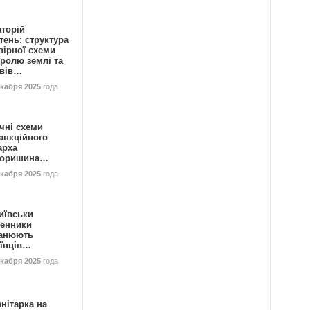
аторій
ень: структура
вірної схеми
ролю землі та
ивів…
екабря 2025
года
чні схеми
анкційного
арха
горишина…
екабря 2025
года
иївськи
енники
анюють
аїнців…
екабря 2025
года
нітарка на