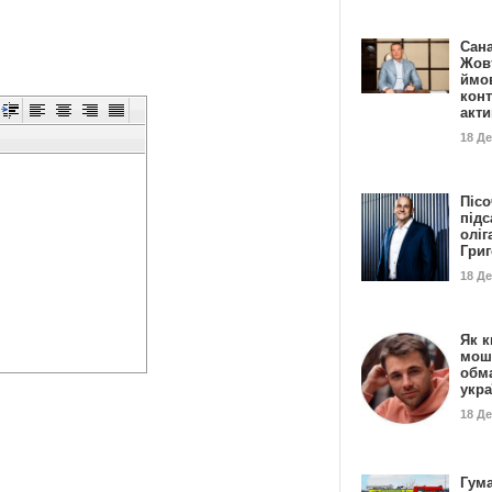
Сан
Жовт
ймо
конт
акт
18 Д
Пісо
підс
оліг
Гри
18 Д
Як к
мош
обм
укр
18 Д
Гума