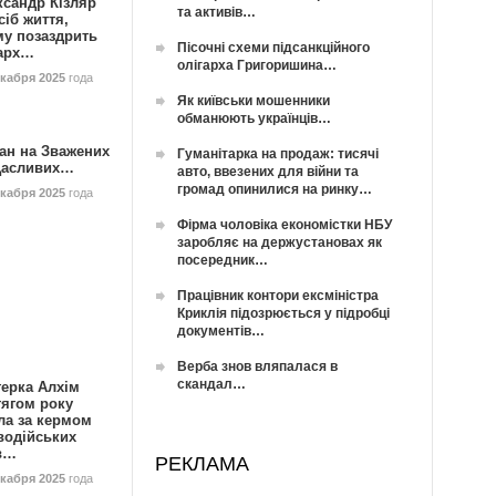
ксандр Кізляр
та активів…
сіб життя,
му позаздрить
Пісочні схеми підсанкційного
гарх…
олігарха Григоришина…
екабря 2025
года
Як київськи мошенники
обманюють українців…
ан на Зважених
Гуманітарка на продаж: тисячі
Щасливих…
авто, ввезених для війни та
громад опинилися на ринку…
екабря 2025
года
Фірма чоловіка економістки НБУ
заробляє на держустановах як
посередник…
Працівник контори ексміністра
Криклія підозрюється у підробці
документів…
Верба знов вляпалася в
скандал…
герка Алхім
тягом року
ла за кермом
водійських
в…
РЕКЛАМА
екабря 2025
года