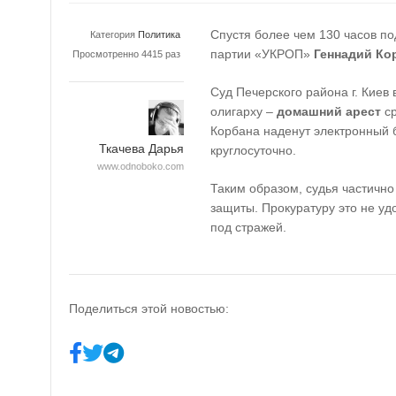
Спустя более чем 130 часов по
Категория
Политика
партии «УКРОП»
Геннадий Ко
Просмотренно 4415 раз
Суд Печерского района г. Киев 
олигарху –
домашний арест
ср
Корбана наденут электронный 
Ткачева Дарья
круглосуточно.
www.odnoboko.com
Таким образом, судья частично
защиты. Прокуратуру это не у
под стражей.
Поделиться этой новостью: