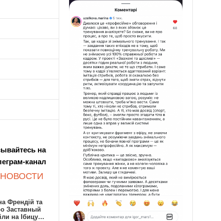
ывайтесь на
леграм-канал
 НОВОСТИ
а Френдій та
ро Заставный
іли на Ібицу…