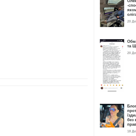
Оле
-спо
яко
олі
20 Д
Обм
та 
20 Д
Бло
про
їзди
без 
пра
18 Д