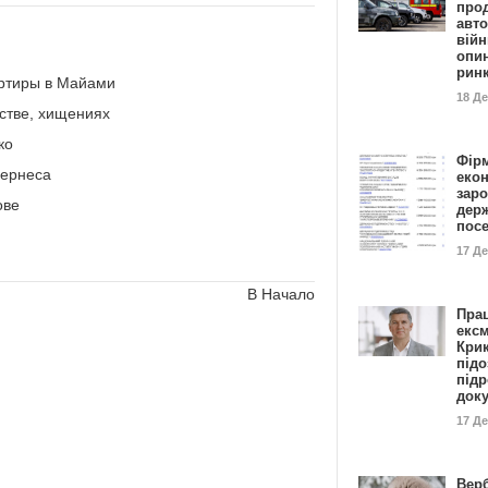
прод
авто
війн
опи
рин
артиры в Майами
18 Д
стве, хищениях
ко
Фір
Кернеса
еко
заро
ове
дер
пос
17 Д
В Начало
Пра
ексм
Кри
підо
підр
док
17 Д
Вер