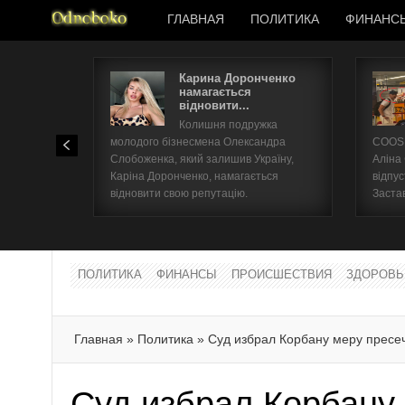
ГЛАВНАЯ
ПОЛИТИКА
ФИНАНС
Карина Доронченко
намагається
відновити...
Колишня подружка
молодого бізнесмена Олександра
COOSH
Слобоженка, який залишив Україну,
Аліна
Каріна Доронченко, намагається
відпус
відновити свою репутацію.
Заста
ПОЛИТИКА
ФИНАНСЫ
ПРОИСШЕСТВИЯ
ЗДОРОВЬ
Главная
»
Политика
»
Суд избрал Корбану меру пресе
Суд избрал Корбану