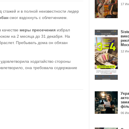
17 И
д стажей и в полной неизвестности лидер
рбан
смог вздохнуть с облегчением.
в качестве
меры пресечения
избрал
Sist
оком на 2 месяца до 31 декабря. На
вик
рекл
браслет. Пребывать дома он обязан
Мос
12 И
 удовлетворила ходатайство стороны
довлетворило, она требовала содержание
Укра
акт
зам
філ
06 И