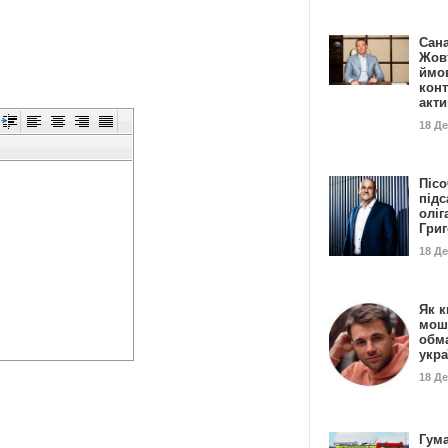
Сан
Жовт
ймо
конт
акт
18 Д
Пісо
підс
оліг
Гри
18 Д
Як к
мош
обм
укр
18 Д
Гума