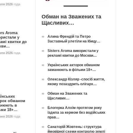
юля 2026
года
Обман на Зважених та
Щасливих…
ers Aroma
Алина Френдій та Петро
ористали у
Заставный улетіли на Ібицу…
амі квитки до
кви…
Sisters Aroma використали у
юля 2026
года
рекламі квитки до Москви…
Українських акторок обманом
заманюють в фільми 18+…
Олександр Кізляр -спосіб життя,
якому позаздрить олігарх…
Обман на Зважених та
їнських
Щасливих…
орок обманом
анюють в
Блогерка Алхім протягом року
ьми 18+…
їздила за кермом без водійських
юня 2026
года
прав…
Санаторій Жовтень: структура
ймовірної схеми контролю землі