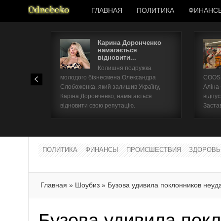
ГЛАВНАЯ
ПОЛИТИКА
ФИНАНС
Карина Доронченко
намагається
відновити...
Колишня подружка
молодого бізнесмена Олександра
COOSH
Слобоженка, який залишив Україну,
Аліна
Каріна Доронченко, намагається
відпус
відновити свою репутацію.
Заста
ПОЛИТИКА
ФИНАНСЫ
ПРОИСШЕСТВИЯ
ЗДОРОВЬ
Главная
»
Шоубиз
»
Бузова удивила поклонников неу
Бузова удивила пок