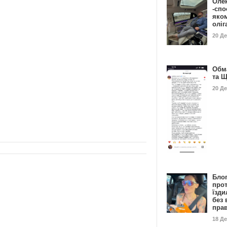
Оле
-спо
яко
олі
20 Д
Обм
та 
20 Д
Бло
про
їзди
без 
пра
18 Д