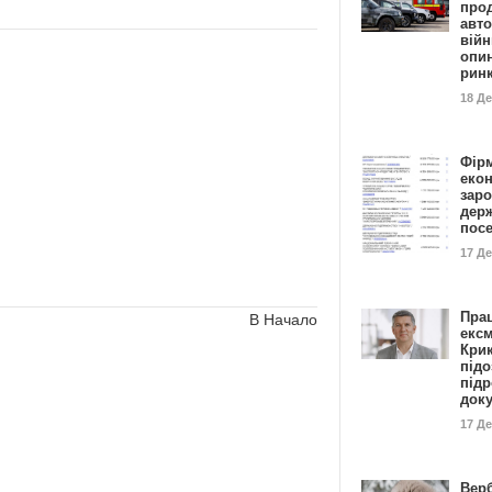
прод
авто
війн
опи
рин
18 Д
Фір
еко
заро
дер
пос
17 Д
Пра
В Начало
ексм
Кри
підо
підр
док
17 Д
Вер