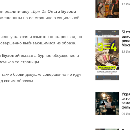
17 И
щая реалити-шоу «Дом 2»
Ольга Бузова
азмещенным на ее странице в социальной
Sist
очень уставшая и заметно постаревшая, но
вик
рекл
 совершенно выбивающимися из образа.
Мос
12 И
и Бузовой
вызвала бурное обсуждение и
исчиков ее страницы.
 такие брови девушке совершенно не идут
ад своим образом.
Укра
акт
зам
філ
06 И