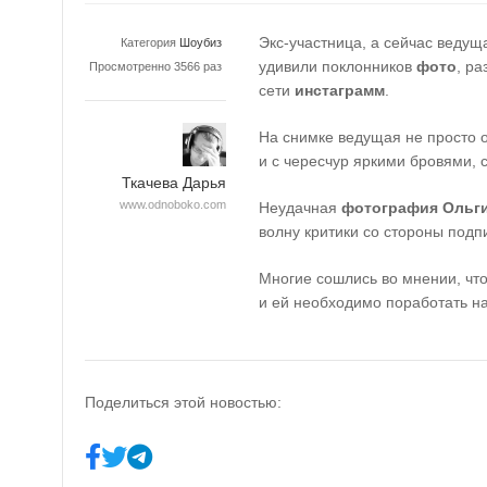
Экс-участница, а сейчас веду
Категория
Шоубиз
удивили поклонников
фото
, р
Просмотренно 3566 раз
сети
инстаграмм
.
На снимке ведущая не просто 
и с чересчур яркими бровями,
Ткачева Дарья
www.odnoboko.com
Неудачная
фотография Ольг
волну критики со стороны подп
Многие сошлись во мнении, что
и ей необходимо поработать н
Поделиться этой новостью: