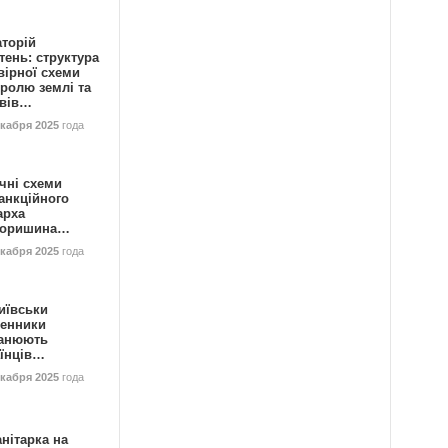
аторій
ень: структура
вірної схеми
ролю землі та
ивів…
екабря 2025
года
чні схеми
анкційного
арха
горишина…
екабря 2025
года
иївськи
енники
анюють
аїнців…
екабря 2025
года
нітарка на