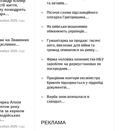
ксандр Кізляр
та активів…
сіб життя,
му позаздрить
Пісочні схеми підсанкційного
гарх…
олігарха Григоришина…
екабря 2025
года
Як київськи мошенники
обманюють українців…
ан на Зважених
Гуманітарка на продаж: тисячі
Щасливих…
авто, ввезених для війни та
громад опинилися на ринку…
екабря 2025
года
Фірма чоловіка економістки НБУ
заробляє на держустановах як
посередник…
Працівник контори ексміністра
Криклія підозрюється у підробці
документів…
Верба знов вляпалася в
скандал…
герка Алхім
тягом року
ла за кермом
водійських
в…
РЕКЛАМА
екабря 2025
года