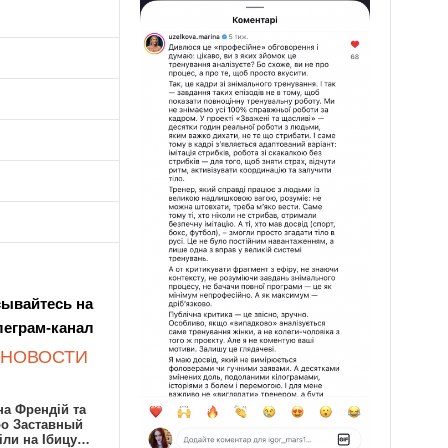
ывайтесь на
леграм-канал
 НОВОСТИ
а Френдій та
ро Заставный
іли на Ібицу…