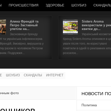
Ы
ПРОИСШЕСТВИЯ
ЗДОРОВЬЕ
ШОУБИЗ
СКАНДАЛ
Алина Френдій та
Sisters Aroma
Петро Заставный
використали у ре
улетіли на...
квитки до...
Имя пользователя
Засновниця бренду
Український космет
 та українська інфлюенсерка
бренд Sisters Aroma опинився в ц
Пароль
 Френдій, ймовірно, вирушила у
уваги після того, як користувачі
тку разом із чоловіком Петром
помітили в одній із рекламних ema
вним. Подружжя...
розсилок...
запомнить
Е
ШОУБИЗ
СКАНДАЛЫ
ИНТЕРНЕТ
Забыли пароль?
Забыли имя пользователя?
дачным фото
НОВОСТИ ПО
Политика
лонников