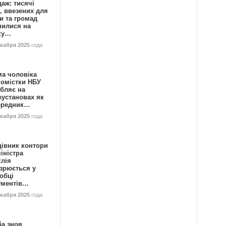
аж: тисячі
, ввезених для
и та громад
нилися на
ку…
екабря 2025
года
ма чоловіка
номістки НБУ
бляє на
жустановах як
ередник…
екабря 2025
года
цівник контори
іністра
клія
зрюється у
обці
ументів…
екабря 2025
года
ба знов