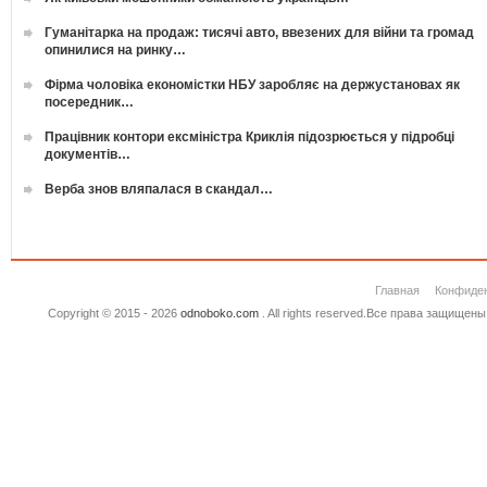
Гуманітарка на продаж: тисячі авто, ввезених для війни та громад
опинилися на ринку…
Фірма чоловіка економістки НБУ заробляє на держустановах як
посередник…
Працівник контори ексміністра Криклія підозрюється у підробці
документів…
Верба знов вляпалася в скандал…
Главная
Конфиде
Copyright © 2015 - 2026
odnoboko.com
. All rights reserved.Все права защище