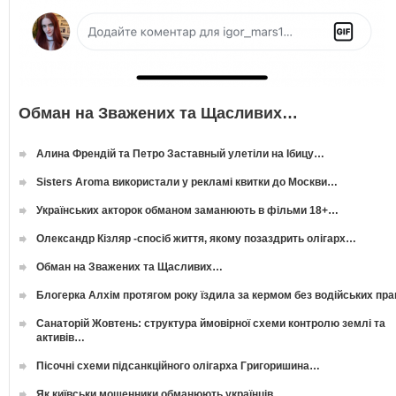
Обман на Зважених та Щасливих…
Алина Френдій та Петро Заставный улетіли на Ібицу…
Sisters Aroma використали у рекламі квитки до Москви…
Українських акторок обманом заманюють в фільми 18+…
Олександр Кізляр -спосіб життя, якому позаздрить олігарх…
Обман на Зважених та Щасливих…
Блогерка Алхім протягом року їздила за кермом без водійських пр
Санаторій Жовтень: структура ймовірної схеми контролю землі та
активів…
Пісочні схеми підсанкційного олігарха Григоришина…
Як київськи мошенники обманюють українців…