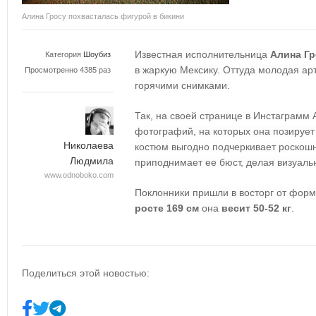
Алина Гросу похвасталась фигурой в бикини
Известная исполнительница
Алина Гр
Категория
Шоубиз
в жаркую Мексику. Оттуда молодая ар
Просмотренно 4385 раз
горячими снимками.
Так, на своей странице в Инстаграмм
фотографий, на которых она позирует
Николаева
костюм выгодно подчеркивает роско
Людмила
приподнимает ее бюст, делая визуал
www.odnoboko.com
Поклонники пришли в восторг от форм
росте 169 см
она
весит 50-52 кг
.
Поделиться этой новостью: