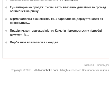
Гуманітарка на продаж: тисячі авто, ввезених для війни та громад
опинилися на ринку…
Фірма чоловіка економістки НБУ заробляє на держустановах як
посередник…
Працівник контори ексміністра Криклія підозрюється у підробці
документів…
Верба знов вляпалася в скандал…
Главная
Конфиде
Copyright © 2015 - 2026
odnoboko.com
. All rights reserved.Все права защище