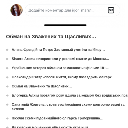
Обман на Зважених та Щасливих…
Алина Френдій та Петро Заставный улетіли на Ібицу…
Sisters Aroma використали у рекламі квитки до Москви…
Українських акторок обманом заманюють в фільми 18+…
Олександр Кізляр -спосіб життя, якому позаздрить олігарх…
Обман на Зважених та Щасливих…
Блогерка Алхім протягом року їздила за кермом без водійських пр
Санаторій Жовтень: структура ймовірної схеми контролю землі та
активів…
Пісочні схеми підсанкційного олігарха Григоришина…
Як київськи мошенники обманюють українців…