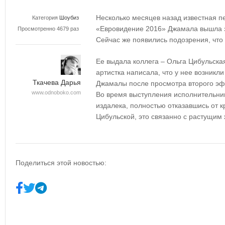
Несколько месяцев назад известная п
Категория
Шоубиз
«Евровидение 2016» Джамала вышла з
Просмотренно 4679 раз
Сейчас же появились подозрения, что 
Ее выдала коллега – Ольга Цибульска
артистка написала, что у нее возникл
Ткачева Дарья
Джамалы после просмотра второго эф
www.odnoboko.com
Во время выступления исполнительни
издалека, полностью отказавшись от 
Цибульской, это связанно с растущим
Поделиться этой новостью: