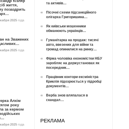
ксандр Кізляр
та активів…
сіб життя,
му позаздрить
Пісочні схеми підсанкційного
гарх…
олігарха Григоришина…
екабря 2025
года
Як київськи мошенники
обманюють українців…
ан на Зважених
Гуманітарка на продаж: тисячі
Щасливих…
авто, ввезених для війни та
громад опинилися на ринку…
екабря 2025
года
Фірма чоловіка економістки НБУ
заробляє на держустановах як
посередник…
Працівник контори ексміністра
Криклія підозрюється у підробці
документів…
Верба знов вляпалася в
скандал…
герка Алхім
тягом року
ла за кермом
водійських
в…
РЕКЛАМА
екабря 2025
года