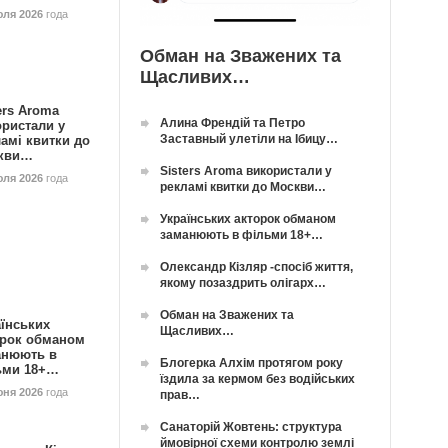
юля 2026
года
Обман на Зважених та
Щасливих…
ers Aroma
Алина Френдій та Петро
ористали у
Заставный улетіли на Ібицу…
амі квитки до
кви…
Sisters Aroma використали у
юля 2026
года
рекламі квитки до Москви…
Українських акторок обманом
заманюють в фільми 18+…
Олександр Кізляр -спосіб життя,
якому позаздрить олігарх…
Обман на Зважених та
їнських
Щасливих…
орок обманом
анюють в
Блогерка Алхім протягом року
ьми 18+…
їздила за кермом без водійських
юня 2026
года
прав…
Санаторій Жовтень: структура
ймовірної схеми контролю землі