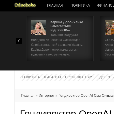
ГЛАВНАЯ
ПОЛИТИКА
ФИНАНС
Карина Доронченко
намагається
відновити...
Колишня подружка
молодого бізнесмена Олександра
COOSH
Слобоженка, який залишив Україну,
Аліна
Каріна Доронченко, намагається
відпус
відновити свою репутацію.
Заста
ПОЛИТИКА
ФИНАНСЫ
ПРОИСШЕСТВИЯ
ЗДОРОВЬ
Главная
»
Интернет
»
Гендиректор OpenAI Сэм Олтман
Гендиректор OpenAI