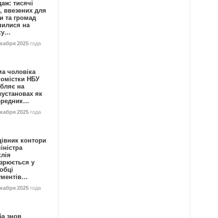
аж: тисячі
, ввезених для
и та громад
нилися на
ку…
екабря 2025
года
ма чоловіка
номістки НБУ
бляє на
жустановах як
ередник…
екабря 2025
года
цівник контори
іністра
клія
зрюється у
обці
ументів…
екабря 2025
года
ба знов