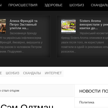
Ы
ПРОИСШЕСТВИЯ
ЗДОРОВЬЕ
ШОУБИЗ
СКАНДАЛ
Алина Френдій та
Sisters Aroma
Петро Заставный
використали у ре
улетіли на...
квитки до...
Имя пользователя
Засновниця бренду
Український космет
 та українська інфлюенсерка
бренд Sisters Aroma опинився в ц
Пароль
 Френдій, ймовірно, вирушила у
уваги після того, як користувачі
тку разом із чоловіком Петром
помітили в одній із рекламних ema
вним. Подружжя...
розсилок...
запомнить
Е
ШОУБИЗ
СКАНДАЛЫ
ИНТЕРНЕТ
Забыли пароль?
Забыли имя пользователя?
 стал отцом
НОВОСТИ ПО
Политика
 Сэм Олтман