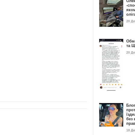
Оле
-спо
яко
олі
20 Д
Обм
та 
20 Д
Бло
про
їзди
без 
пра
18 Д