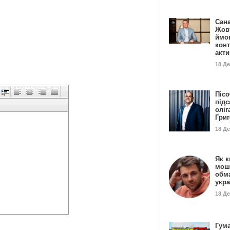
Сан
Жовт
ймо
конт
акт
18 Д
Пісо
підс
оліг
Гри
18 Д
Як к
мош
обм
укр
18 Д
Гума