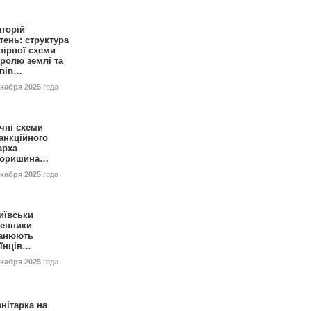
аторій
ень: структура
вірної схеми
ролю землі та
ивів…
екабря 2025
года
чні схеми
анкційного
арха
горишина…
екабря 2025
года
иївськи
енники
анюють
аїнців…
екабря 2025
года
нітарка на