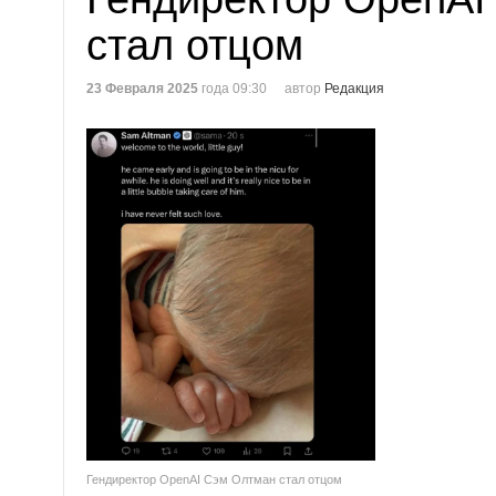
стал отцом
23 Февраля 2025
года 09:30
автор
Редакция
Гендиректор OpenAI Сэм Олтман стал отцом