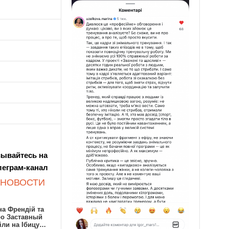
ывайтесь на
леграм-канал
 НОВОСТИ
а Френдій та
ро Заставный
іли на Ібицу…