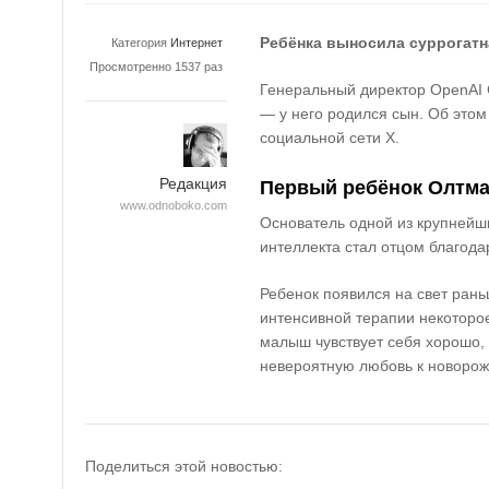
Ребёнка выносила суррогатн
Категория
Интернет
Просмотренно 1537 раз
Генеральный директор OpenAI
— у него родился сын. Об этом
социальной сети X.
Редакция
Первый ребёнок Олтм
www.odnoboko.com
Основатель одной из крупнейш
интеллекта стал отцом благода
Ребенок появился на свет рань
интенсивной терапии некоторо
малыш чувствует себя хорошо,
невероятную любовь к новорож
Поделиться этой новостью: