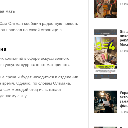
17 И
ая мать
 Сэм Олтман сообщил радостную новость
 он написал на своей странице в
Sist
вик
рекл
Мос
ана
12 И
их компаний в сфере искусственного
ря услугам суррогатного материнства.
ше срока и будет находиться в отделении
е время. Однако, по словам Олтмана,
 а сам молодой отец испытывает
Укра
денному сыну..
акт
зам
філ
06 И