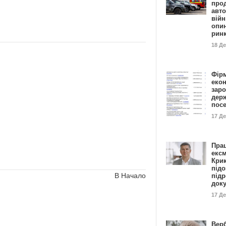
прод
авто
війн
опи
рин
18 Д
Фір
еко
заро
дер
пос
17 Д
Пра
ексм
Кри
підо
В Начало
підр
док
17 Д
Вер