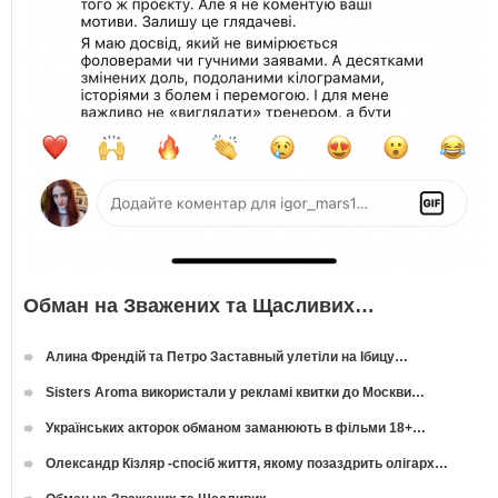
Обман на Зважених та Щасливих…
Алина Френдій та Петро Заставный улетіли на Ібицу…
Sisters Aroma використали у рекламі квитки до Москви…
Українських акторок обманом заманюють в фільми 18+…
Олександр Кізляр -спосіб життя, якому позаздрить олігарх…