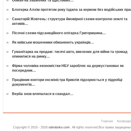
Обман на Зважених та Щасливих…
Блогерка Алхім протягом року їздила за кермом без водійських пр
Санаторій Жовтень: структура ймовірної схеми контролю землі та
активів…
Пісочні схеми підсанкційного олігарха Григоришина…
Як київськи мошенники обманюють українців…
Гуманітарка на продаж: тисячі авто, ввезених для війни та громад
опинилися на ринку…
Фірма чоловіка економістки НБУ заробляє на держустановах як
посередник…
Працівник контори ексміністра Криклія підозрюється у підробці
документів…
Верба знов вляпалася в скандал…
Главная
Конфиде
Copyright © 2015 - 2026
odnoboko.com
. All rights reserved.Все права защище