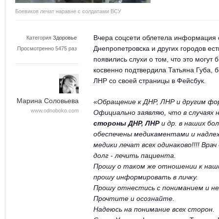
Боевиков лечат наравне с солдатами ВСУ
Вчера соцсети облетела информация о
Категория
Здоровье
Днепропетровска и других городов ест
Просмотренно 5475 раз
появились слухи о том, что это могут 
косвенно подтвердила Татьяна Губа, 
ЛНР со своей страницы в
Фейсбук
.
Марина Соловьева
«
Обращение к ДНР, ЛНР и другим фо
www.odnoboko.com
Официально заявляю, что в случаях
стороны ДНР, ЛНР
и др. в наших бо
обеспечены медикаментами и надл
медики лечат всех одинаково!!!! Вра
долг
- лечить пациента.
Прошу о таком же отношении к наши
прошу информировать в личку.
Прошу отнестись с пониманием и не
Прочтите и осознайте.
Надеюсь на понимание всех сторон.