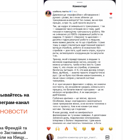
ывайтесь на
леграм-канал
 НОВОСТИ
а Френдій та
ро Заставный
іли на Ібицу…