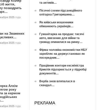
ксандр Кізляр
та активів…
сіб життя,
му позаздрить
Пісочні схеми підсанкційного
гарх…
олігарха Григоришина…
екабря 2025
года
Як київськи мошенники
обманюють українців…
ан на Зважених
Гуманітарка на продаж: тисячі
Щасливих…
авто, ввезених для війни та
громад опинилися на ринку…
екабря 2025
года
Фірма чоловіка економістки НБУ
заробляє на держустановах як
посередник…
Працівник контори ексміністра
Криклія підозрюється у підробці
документів…
Верба знов вляпалася в
скандал…
герка Алхім
тягом року
ла за кермом
водійських
в…
РЕКЛАМА
екабря 2025
года