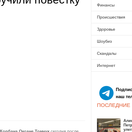
Финансы
Происшествия
Здоровье
Шоубиз
Скандалы
Интернет
Подпис
наш те
ПОСЛЕДНИЕ
Алин
Пет
улет
 Корбана
Оксане Томчук
сегодня после