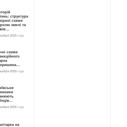
аторій
ень: структура
вірної схеми
ролю землі та
ивів…
екабря 2025
года
чні схеми
анкційного
арха
горишина…
екабря 2025
года
иївськи
енники
анюють
аїнців…
екабря 2025
года
нітарка на