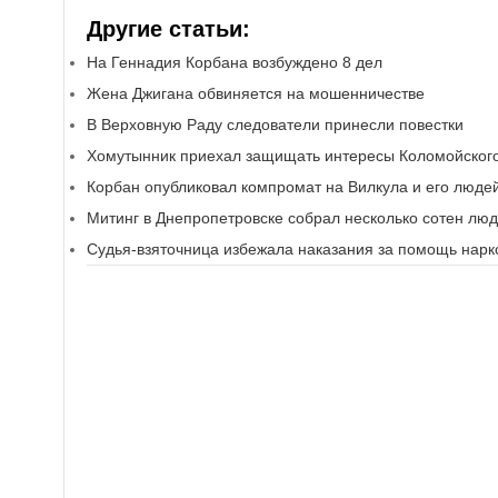
Другие статьи:
На Геннадия Корбана возбуждено 8 дел
Жена Джигана обвиняется на мошенничестве
В Верховную Раду следователи принесли повестки
Хомутынник приехал защищать интересы Коломойског
Корбан опубликовал компромат на Вилкула и его люде
Митинг в Днепропетровске собрал несколько сотен лю
Судья-взяточница избежала наказания за помощь нарк