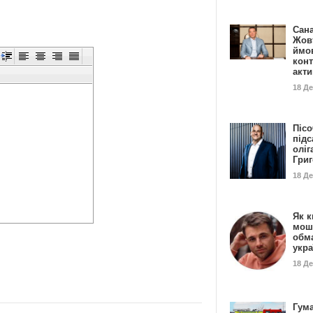
Сан
Жовт
ймо
конт
акт
18 Д
Пісо
підс
оліг
Гри
18 Д
Як к
мош
обм
укр
18 Д
Гума