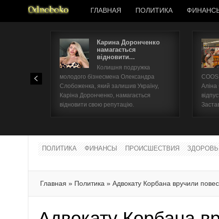
ГЛАВНАЯ
ПОЛИТИКА
ФИНАНС
Карина Доронченко
намагається
відновити...
Колишня подружка
молодого бізнесмена Олександра
COOSH
Слобоженка, який залишив Україну,
Аліна
Каріна Доронченко, намагається
відпус
відновити свою репутацію.
Заста
ПОЛИТИКА
ФИНАНСЫ
ПРОИСШЕСТВИЯ
ЗДОРОВЬ
Главная
»
Политика
»
Адвокату Корбана вручили повес
Адвокату Корбана вр