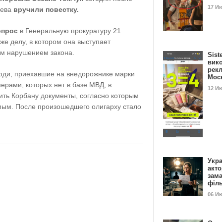
17 И
иева
вручили повестку.
опрос
в Генеральную прокуратуру 21
же делу, в котором она выступает
ым нарушением закона.
Sist
вик
рекл
люди, приехавшие на внедорожнике марки
Мос
рами, которых нет в базе МВД, в
12 И
ить Корбану документы, согласно которым
мым. После произошедшего олигарху стало
Укра
акт
зам
філ
06 И