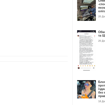
Оле
-спо
яко
олі
20 Д
Обм
та 
20 Д
Бло
про
їзди
без 
пра
18 Д