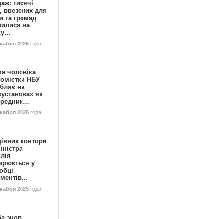
аж: тисячі
, ввезених для
и та громад
нилися на
ку…
екабря 2025
года
ма чоловіка
номістки НБУ
бляє на
жустановах як
ередник…
екабря 2025
года
цівник контори
іністра
клія
зрюється у
обці
ументів…
екабря 2025
года
ба знов