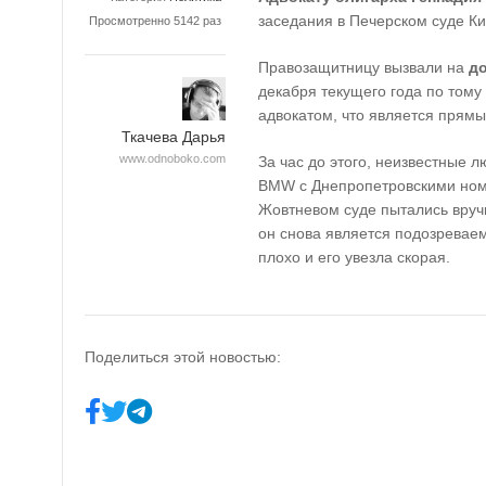
заседания в Печерском суде К
Просмотренно 5142 раз
Правозащитницу вызвали на
д
декабря текущего года по тому 
адвокатом, что является прям
Ткачева Дарья
www.odnoboko.com
За час до этого, неизвестные 
BMW
с Днепропетровскими номе
Жовтневом суде пытались вруч
он снова является подозревае
плохо и его увезла скорая.
Поделиться этой новостью: