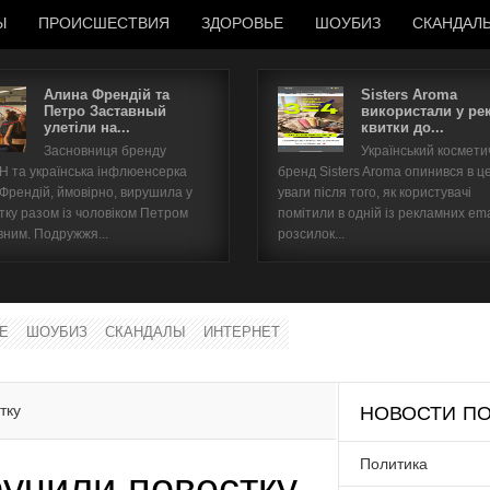
Ы
ПРОИСШЕСТВИЯ
ЗДОРОВЬЕ
ШОУБИЗ
СКАНДАЛ
Алина Френдій та
Sisters Aroma
Петро Заставный
використали у ре
улетіли на...
квитки до...
Имя пользователя
Засновниця бренду
Український космет
 та українська інфлюенсерка
бренд Sisters Aroma опинився в ц
Пароль
 Френдій, ймовірно, вирушила у
уваги після того, як користувачі
тку разом із чоловіком Петром
помітили в одній із рекламних ema
вним. Подружжя...
розсилок...
запомнить
Е
ШОУБИЗ
СКАНДАЛЫ
ИНТЕРНЕТ
Забыли пароль?
Забыли имя пользователя?
тку
НОВОСТИ ПО
Политика
учили повестку