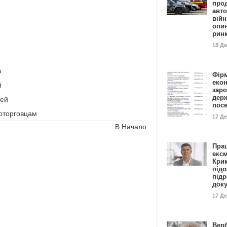
прод
авто
війн
опи
рин
18 Д
о
Фір
еко
й
заро
дер
дей
пос
оторговцам
17 Д
В Начало
Пра
ексм
Кри
підо
підр
док
17 Д
Вер