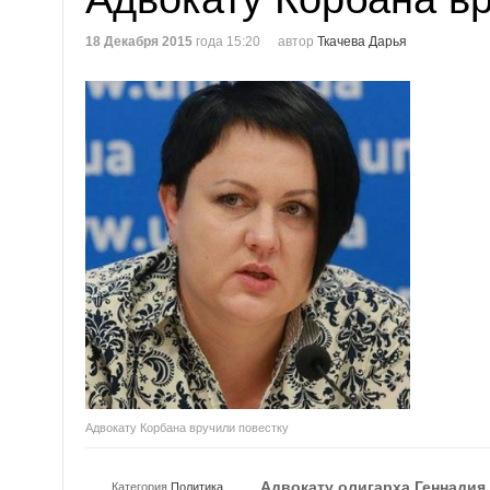
18 Декабря 2015
года 15:20
автор
Ткачева Дарья
Адвокату Корбана вручили повестку
Адвокату олигарха Геннадия
Категория
Политика