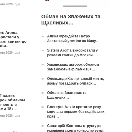
юля 2026
года
Обман на Зважених та
Щасливих…
ers Aroma
Алина Френдій та Петро
ористали у
Заставный улетіли на Ібицу…
амі квитки до
кви…
Sisters Aroma використали у
юля 2026
года
рекламі квитки до Москви…
Українських акторок обманом
заманюють в фільми 18+…
Олександр Кізляр -спосіб життя,
якому позаздрить олігарх…
Обман на Зважених та
їнських
Щасливих…
орок обманом
анюють в
Блогерка Алхім протягом року
ьми 18+…
їздила за кермом без водійських
юня 2026
года
прав…
Санаторій Жовтень: структура
ймовірної схеми контролю землі