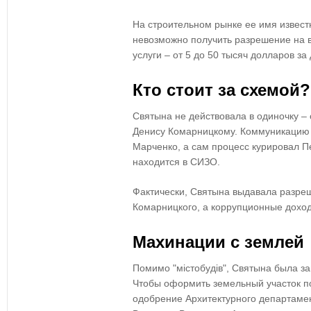
На строительном рынке
ее имя извест
невозможно получить разрешение на 
услуги – от 5 до 50 тысяч долларов
за 
Кто стоит за схемой?
Святына
не действовала в одиночку
– 
Денису Комарницкому. Коммуникацию
Марченко
, а сам процесс курировал
П
находится в СИЗО.
Фактически, Святына
выдавала разреш
Комарницкого
, а
коррупционные доход
Махинации с землей
Помимо "містобудів", Святына
была за
Чтобы оформить земельный участок по
одобрение
Архитектурного департаме