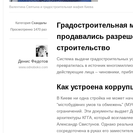
Валентина Святына и градостроительная мафия Киева
Категория
Скандалы
Градостроительная м
Просмотренно 1470 раз
продавались разреш
строительство
Система выдачи градостроительных ус
Денис Федотов
превратилась в источник многомилли
www.odnoboko.com
действующие лица – чиновники, прибл
Как устроена корруп
В Киеве
ни одна стройка не может нач
"містобудівних умов та обмежень"
(МУО
ограничений. Эти документы
выдает Д
архитектуры
КГГА, который возглавля
Александр Свистунов
. Однако
реальна
сосредоточена в руках его заместите