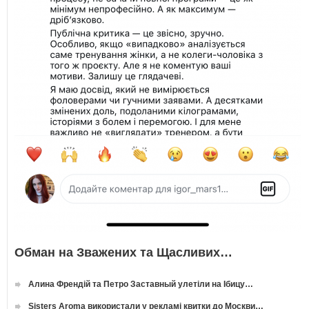
Обман на Зважених та Щасливих…
Алина Френдій та Петро Заставный улетіли на Ібицу…
Sisters Aroma використали у рекламі квитки до Москви…