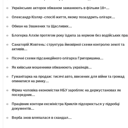
Українських акторок обманом заманюють в фільми 18+…
Олександр Кізляр -спосіб життя, якому позаздрить олігарх…
Обман на Зважених та Щасливих…
Блогерка Алхім протягом року їздила за кермом без водійських пр
Санаторій Жовтень: структура ймовірної схеми контролю землі та
активів…
Пісочні схеми підсанкційного олігарха Григоришина…
Як київськи мошенники обманюють українців…
Гуманітарка на продаж: тисячі авто, ввезених для війни та громад
опинилися на ринку…
Фірма чоловіка економістки НБУ заробляє на держустановах як
посередник…
Працівник контори ексміністра Криклія підозрюється у підробці
документів…
Верба знов вляпалася в скандал…