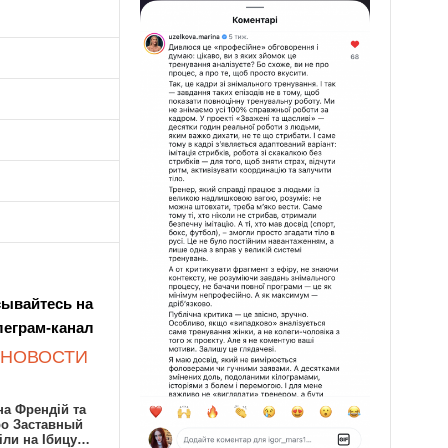
ывайтесь на
леграм-канал
 НОВОСТИ
а Френдій та
ро Заставный
іли на Ібицу…