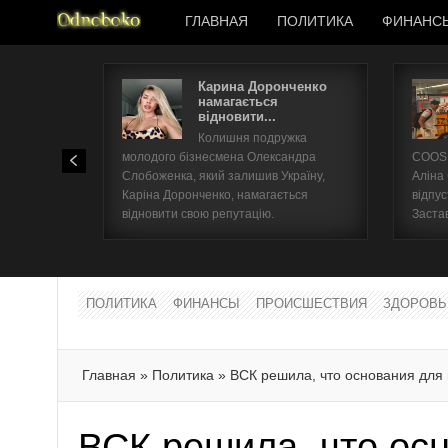
ГЛАВНАЯ
ПОЛИТИКА
ФИНАНС
Карина Доронченко
намагається
відновити...
Колишня подружка
молодого бізнесмена Олександра
COOSH
Слобоженка, який залишив Україну,
Аліна
Каріна Доронченко, намагається
відпус
відновити свою репутацію.
Заста
ПОЛИТИКА
ФИНАНСЫ
ПРОИСШЕСТВИЯ
ЗДОРОВЬ
Главная
»
Политика
»
ВСК решила, что основания для 
ВСК решила, что ос