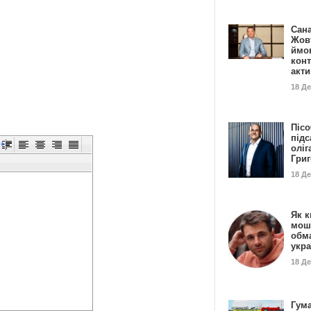
Сан
Жовт
ймо
конт
акт
18 Д
Пісо
підс
оліг
Гри
18 Д
Як к
мош
обм
укр
18 Д
Гума