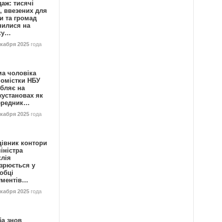
аж: тисячі
, ввезених для
и та громад
нилися на
ку…
екабря 2025
года
ма чоловіка
номістки НБУ
бляє на
жустановах як
ередник…
екабря 2025
года
цівник контори
іністра
клія
зрюється у
обці
ументів…
екабря 2025
года
ба знов