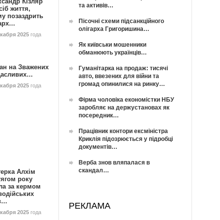
ксандр Кізляр
та активів…
сіб життя,
му позаздрить
Пісочні схеми підсанкційного
гарх…
олігарха Григоришина…
екабря 2025
года
Як київськи мошенники
обманюють українців…
ан на Зважених
Гуманітарка на продаж: тисячі
Щасливих…
авто, ввезених для війни та
громад опинилися на ринку…
екабря 2025
года
Фірма чоловіка економістки НБУ
заробляє на держустановах як
посередник…
Працівник контори ексміністра
Криклія підозрюється у підробці
документів…
Верба знов вляпалася в
скандал…
герка Алхім
тягом року
ла за кермом
водійських
в…
РЕКЛАМА
екабря 2025
года