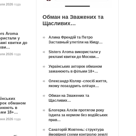
юля 2026
года
Обман на Зважених та
Щасливих…
ers Aroma
Алина Френдій та Петро
ористали у
Заставный улетіли на Ібицу…
амі квитки до
кви…
Sisters Aroma використали у
юля 2026
года
рекламі квитки до Москви…
Українських акторок обманом
заманюють в фільми 18+…
Олександр Кізляр -спосіб життя,
якому позаздрить олігарх…
Обман на Зважених та
їнських
Щасливих…
орок обманом
анюють в
Блогерка Алхім протягом року
ьми 18+…
їздила за кермом без водійських
юня 2026
года
прав…
Санаторій Жовтень: структура
ймовірної схеми контролю землі