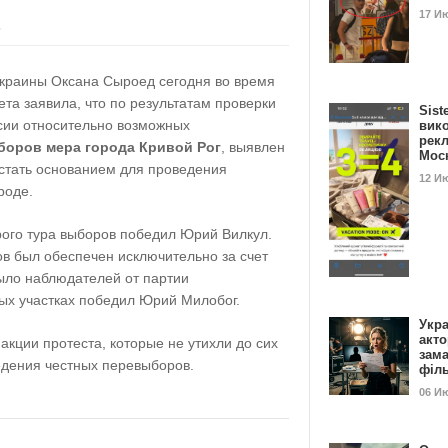
17 И
ь
краины Оксана Сыроед сегодня во время
ета заявила, что по результатам проверки
Sist
сии относительно возможных
вик
рекл
боров мера города Кривой Рог
, выявлен
Мос
 стать основанием для проведения
12 И
роде.
рого тура выборов победил Юрий Вилкул.
ов был обеспечен исключительно за счет
было наблюдателей от партии
ых участках победил Юрий Милобог.
Укра
акт
акции протеста, которые не утихли до сих
зам
едения честных перевыборов.
філ
06 И