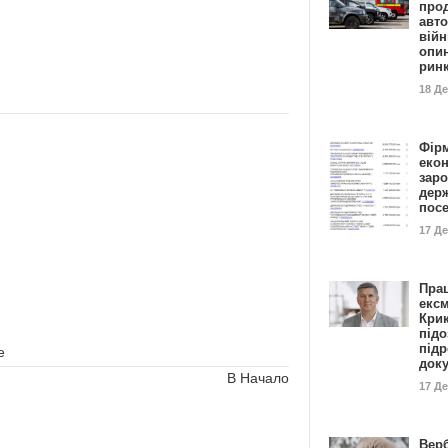
прод
авто
війн
опи
рин
18 Д
Фір
еко
заро
дер
пос
17 Д
Пра
ексм
Кри
підо
підр
е
док
В Начало
17 Д
Вер