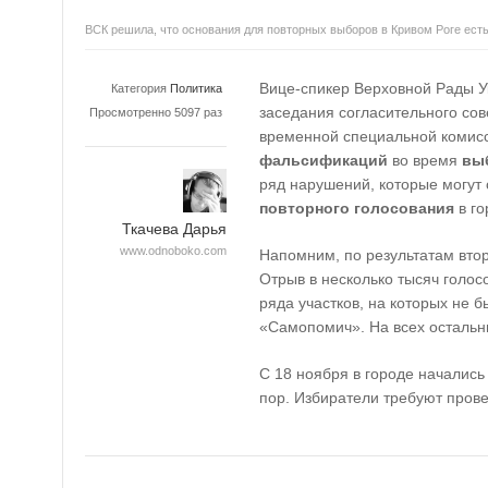
ВСК решила, что основания для повторных выборов в Кривом Роге ест
Вице-спикер Верховной Рады У
Категория
Политика
заседания согласительного сов
Просмотренно 5097 раз
временной специальной комис
фальсификаций
во время
вы
ряд нарушений, которые могут
повторного голосования
в го
Ткачева Дарья
www.odnoboko.com
Напомним, по результатам вто
Отрыв в несколько тысяч голос
ряда участков, на которых не 
«Самопомич». На всех остальн
С 18 ноября в городе начались 
пор. Избиратели требуют пров