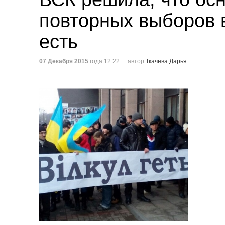
повторных выборов 
есть
07 Декабря 2015
года 12:22
автор
Ткачева Дарья