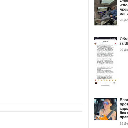
Оле
-спо
яко
олі
20 Д
Обм
та 
20 Д
Бло
про
їзди
без 
пра
18 Д