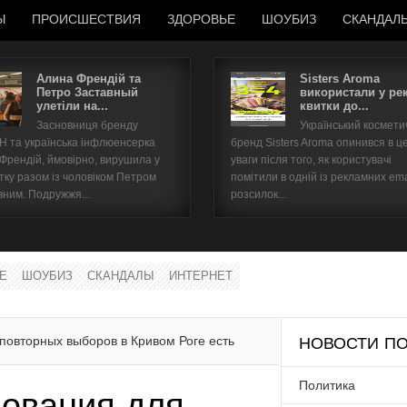
Ы
ПРОИСШЕСТВИЯ
ЗДОРОВЬЕ
ШОУБИЗ
СКАНДАЛ
Алина Френдій та
Sisters Aroma
Петро Заставный
використали у ре
улетіли на...
квитки до...
Имя пользователя
Засновниця бренду
Український космет
 та українська інфлюенсерка
бренд Sisters Aroma опинився в ц
Пароль
 Френдій, ймовірно, вирушила у
уваги після того, як користувачі
тку разом із чоловіком Петром
помітили в одній із рекламних ema
вним. Подружжя...
розсилок...
запомнить
Е
ШОУБИЗ
СКАНДАЛЫ
ИНТЕРНЕТ
Забыли пароль?
Забыли имя пользователя?
повторных выборов в Кривом Роге есть
НОВОСТИ ПО
Политика
нования для