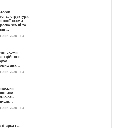
аторій
ень: структура
вірної схеми
ролю землі та
ивів…
екабря 2025
года
чні схеми
анкційного
арха
горишина…
екабря 2025
года
иївськи
енники
анюють
аїнців…
екабря 2025
года
нітарка на