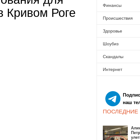
Финансы
в Кривом Роге
Происшествия
Здоровье
Шоубиз
Скандалы
Интернет
Подпис
наш те
ПОСЛЕДНИЕ
Алин
Пет
улет