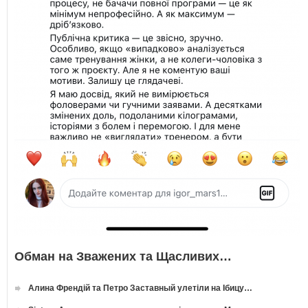
Обман на Зважених та Щасливих…
Алина Френдій та Петро Заставный улетіли на Ібицу…