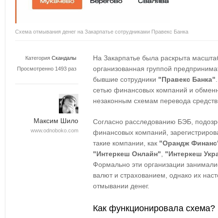
Схема отмывания денег на Закарпатье сотрудниками Правекс Банка
На Закарпатье была раскрыта масшта
Категория
Скандалы
организованная группой предпринимат
Просмотренно 1493 раз
бывшие сотрудники
"Правекс Банка"
сетью финансовых компаний и обменн
незаконным схемам перевода средств
Максим Шило
Согласно расследованию БЭБ, подозр
www.odnoboko.com
финансовых компаний, зарегистриров
такие компании, как
"Орандж Финанс
"Интеркеш Онлайн"
,
"Интеркеш Укр
Формально эти организации занимали
валют и страхованием, однако их нас
отмывании денег.
Как функционировала схема?