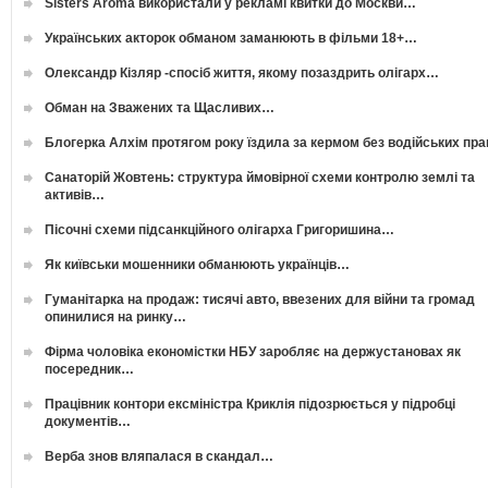
Sisters Aroma використали у рекламі квитки до Москви…
Українських акторок обманом заманюють в фільми 18+…
Олександр Кізляр -спосіб життя, якому позаздрить олігарх…
Обман на Зважених та Щасливих…
Блогерка Алхім протягом року їздила за кермом без водійських пр
Санаторій Жовтень: структура ймовірної схеми контролю землі та
активів…
Пісочні схеми підсанкційного олігарха Григоришина…
Як київськи мошенники обманюють українців…
Гуманітарка на продаж: тисячі авто, ввезених для війни та громад
опинилися на ринку…
Фірма чоловіка економістки НБУ заробляє на держустановах як
посередник…
Працівник контори ексміністра Криклія підозрюється у підробці
документів…
Верба знов вляпалася в скандал…