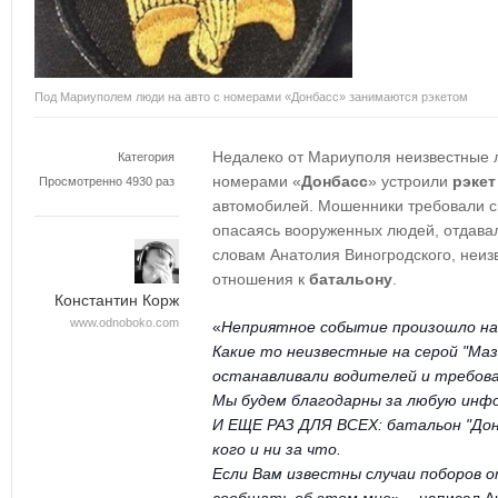
Под Мариуполем люди на авто с номерами «Донбасс» занимаются рэкетом
Недалеко от Мариуполя неизвестные 
Категория
номерами «
Донбасс
» устроили
рэкет
Просмотренно 4930 раз
автомобилей. Мошенники требовали с 
опасаясь вооруженных людей, отдава
словам Анатолия Виногродского, неиз
отношения к
батальону
.
Константин Корж
www.odnoboko.com
«
Неприятное событие произошло на
Какие то неизвестные на серой "Ма
останавливали водителей и требова
Мы будем благодарны за любую инфо
И ЕЩЕ РАЗ ДЛЯ ВСЕХ: батальон "Донб
кого и ни за что.
Если Вам известны случаи поборов 