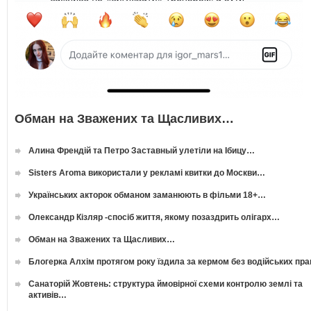
Обман на Зважених та Щасливих…
Алина Френдій та Петро Заставный улетіли на Ібицу…
Sisters Aroma використали у рекламі квитки до Москви…
Українських акторок обманом заманюють в фільми 18+…
Олександр Кізляр -спосіб життя, якому позаздрить олігарх…
Обман на Зважених та Щасливих…
Блогерка Алхім протягом року їздила за кермом без водійських пр
Санаторій Жовтень: структура ймовірної схеми контролю землі та
активів…