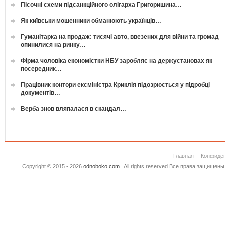
Пісочні схеми підсанкційного олігарха Григоришина…
Як київськи мошенники обманюють українців…
Гуманітарка на продаж: тисячі авто, ввезених для війни та громад
опинилися на ринку…
Фірма чоловіка економістки НБУ заробляє на держустановах як
посередник…
Працівник контори ексміністра Криклія підозрюється у підробці
документів…
Верба знов вляпалася в скандал…
Главная
Конфиде
Copyright © 2015 - 2026
odnoboko.com
. All rights reserved.Все права защище