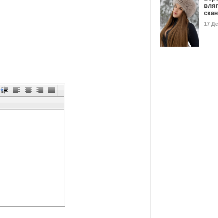
вля
ска
17 Д