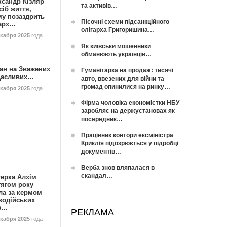
ксандр Кізляр
та активів…
сіб життя,
му позаздрить
Пісочні схеми підсанкційного
гарх…
олігарха Григоришина…
екабря 2025
года
Як київськи мошенники
обманюють українців…
ан на Зважених
Гуманітарка на продаж: тисячі
Щасливих…
авто, ввезених для війни та
громад опинилися на ринку…
екабря 2025
года
Фірма чоловіка економістки НБУ
заробляє на держустановах як
посередник…
Працівник контори ексміністра
Криклія підозрюється у підробці
документів…
Верба знов вляпалася в
скандал…
герка Алхім
тягом року
ла за кермом
водійських
в…
РЕКЛАМА
екабря 2025
года