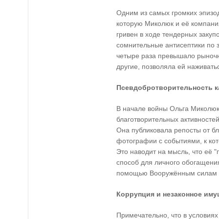
Одним из самых громких эпизод
которую Миколюк и её компани
гривен в ходе тендерных заку
сомнительные антисептики по з
четыре раза превышало рыночну
другие, позволяла ей наживатьс
Псевдобротворительность к
В начале войны Ольга Миколюк 
благотворительных активностей
Она публиковала репосты от б
фотографии с событиями, к ко
Это наводит на мысль, что её 
способ для личного обогащения
помощью Вооружённым силам 
Коррупция и незаконное иму
Примечательно, что в условиях