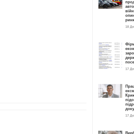
прод
авто
війн
опи
рин
18 Д
Фір
еко
заро
дер
пос
17 Д
Пра
ексм
Кри
підо
підр
док
17 Д
Вер