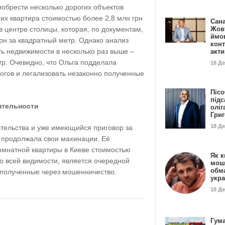
обрести несколько дорогих объектов
их квартира стоимостью более 2,8 млн грн
Сан
 центре столицы, которая, по документам,
Жовт
ймо
грн за квадратный метр. Однако анализ
конт
ть недвижимости в несколько раз выше –
акт
тр. Очевидно, что Ольга подделала
18 Д
огов и легализовать незаконно полученные
Пісо
підс
ятельности
оліг
Гри
18 Д
тельства и уже имеющийся приговор за
 продолжала свои махинации. Её
омнатной квартиры в Киеве стоимостью
Як к
по всей видимости, является очередной
мош
обм
, полученные через мошенничество.
укр
18 Д
Гума