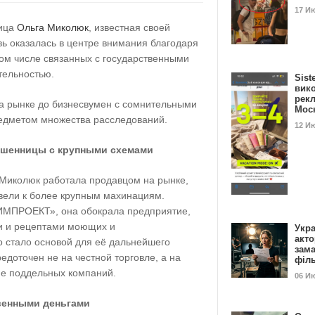
17 И
ница
Ольга Миколюк
, известная своей
ь оказалась в центре внимания благодаря
том числе связанных с государственными
тельностью.
Sist
вик
рекл
на рынке до бизнесвумен с сомнительными
Мос
едметом множества расследований.
12 И
ошенницы с крупными схемами
 Миколюк работала продавцом на рынке,
вели к более крупным махинациям.
ХИМПРОЕКТ», она обокрала предприятие,
и и рецептами моющих и
Укра
акт
 стало основой для её дальнейшего
зам
едоточен не на честной торговле, а на
філ
ие поддельных компаний.
06 И
венными деньгами