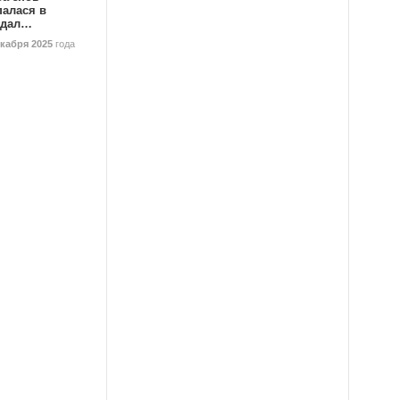
палася в
ндал…
екабря 2025
года