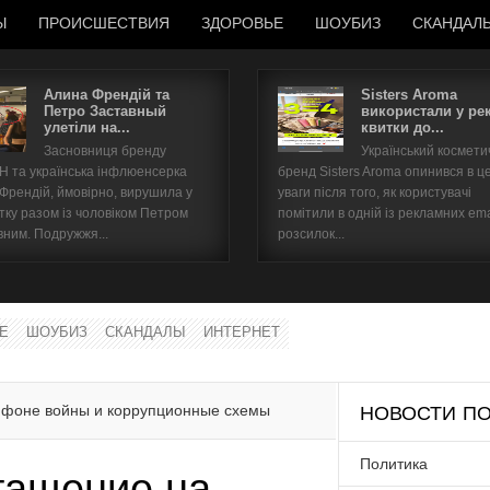
Ы
ПРОИСШЕСТВИЯ
ЗДОРОВЬЕ
ШОУБИЗ
СКАНДАЛ
Алина Френдій та
Sisters Aroma
Петро Заставный
використали у ре
улетіли на...
квитки до...
Имя пользователя
Засновниця бренду
Український космет
 та українська інфлюенсерка
бренд Sisters Aroma опинився в ц
Пароль
 Френдій, ймовірно, вирушила у
уваги після того, як користувачі
тку разом із чоловіком Петром
помітили в одній із рекламних ema
вним. Подружжя...
розсилок...
запомнить
Е
ШОУБИЗ
СКАНДАЛЫ
ИНТЕРНЕТ
Забыли пароль?
Забыли имя пользователя?
 фоне войны и коррупционные схемы
НОВОСТИ ПО
Политика
гащение на