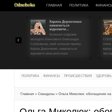
ГЛАВНАЯ
ПОЛИТИКА
ФИНАНС
Карина Доронченко
намагається
відновити...
Колишня подружка
молодого бізнесмена Олександра
COOSH
Слобоженка, який залишив Україну,
Аліна
Каріна Доронченко, намагається
відпус
відновити свою репутацію.
Заста
ПОЛИТИКА
ФИНАНСЫ
ПРОИСШЕСТВИЯ
ЗДОРОВЬ
Главная
»
Скандалы
»
Ольга Миколюк: обогащение на
Ольга Миколюк: обо