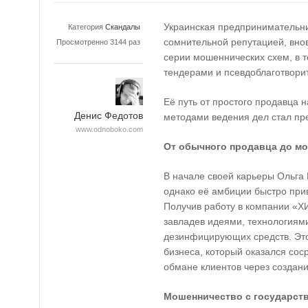
Украинская предприниматель
Категория
Скандалы
сомнительной репутацией, внов
Просмотренно 3144 раз
серии мошеннических схем, в 
тендерами и псевдоблаготвори
Её путь от простого продавца 
Денис Федотов
методами ведения дел стал пр
www.odnoboko.com
От обычного продавца до м
В начале своей карьеры Ольга
однако её амбиции быстро при
Получив работу в компании «
завладев идеями, технологиям
дезинфицирующих средств. Это
бизнеса, который оказался соср
обмане клиентов через создан
Мошенничество с государст