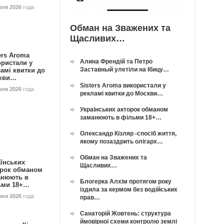
юля 2026
года
Обман на Зважених та
Щасливих…
ers Aroma
Алина Френдій та Петро
ористали у
Заставный улетіли на Ібицу…
амі квитки до
кви…
Sisters Aroma використали у
юля 2026
года
рекламі квитки до Москви…
Українських акторок обманом
заманюють в фільми 18+…
Олександр Кізляр -спосіб життя,
якому позаздрить олігарх…
Обман на Зважених та
їнських
Щасливих…
орок обманом
анюють в
Блогерка Алхім протягом року
ьми 18+…
їздила за кермом без водійських
юня 2026
года
прав…
Санаторій Жовтень: структура
ймовірної схеми контролю землі