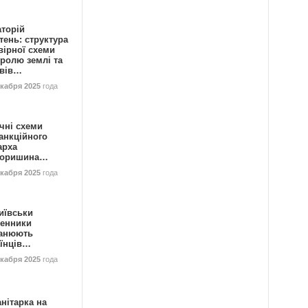
аторій
ень: структура
вірної схеми
ролю землі та
ивів…
екабря 2025
года
чні схеми
анкційного
арха
горишина…
екабря 2025
года
иївськи
енники
анюють
аїнців…
екабря 2025
года
нітарка на