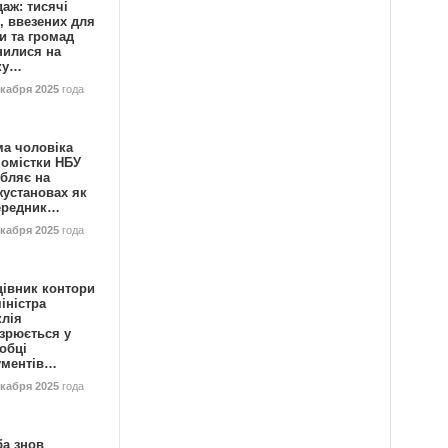
аж: тисячі
, ввезених для
и та громад
нилися на
ку…
екабря 2025
года
ма чоловіка
номістки НБУ
бляє на
жустановах як
ередник…
екабря 2025
года
цівник контори
іністра
клія
зрюється у
обці
ументів…
екабря 2025
года
ба знов