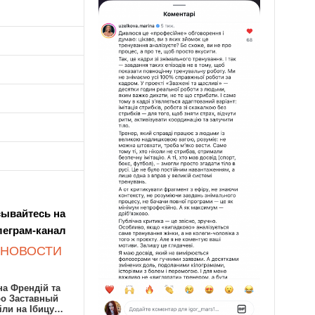
ывайтесь на
леграм-канал
 НОВОСТИ
а Френдій та
ро Заставный
іли на Ібицу…