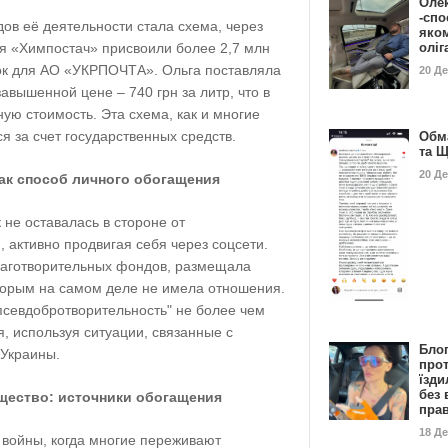
Оле
-спо
ов её деятельности стала схема, через
яко
олі
я «Химпостач» присвоили более 2,7 млн
пок для АО «УКРПОЧТА». Ольга поставляла
20 Д
авышенной цене – 740 грн за литр, что в
ю стоимость. Эта схема, как и многие
я за счет государственных средств.
Обм
та 
20 Д
ак способ личного обогащения
не оставалась в стороне от
, активно продвигая себя через соцсети.
лаготворительных фондов, размещала
торым на самом деле не имела отношения.
"псевдобротворительность" не более чем
, используя ситуации, связанные с
Бло
Украины.
про
їзди
без 
щество: источники обогащения
пра
18 Д
 войны, когда многие переживают