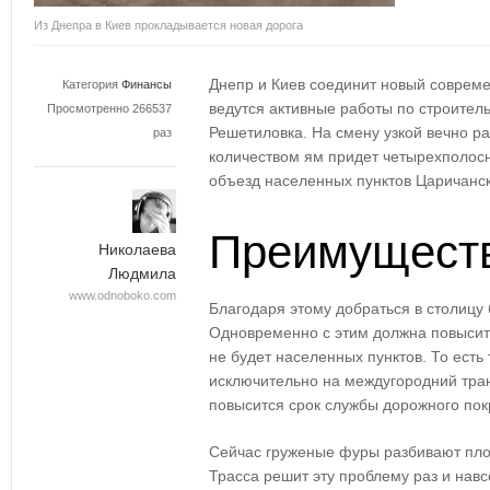
Из Днепра в Киев прокладывается новая дорога
Днепр и Киев соединит новый соврем
Категория
Финансы
ведутся активные работы по строитель
Просмотренно 266537
Решетиловка. На смену узкой вечно р
раз
количеством ям придет четырехполосн
объезд населенных пунктов Царичанск
Преимуществ
Николаева
Людмила
www.odnoboko.com
Благодаря этому добраться в столицу 
Одновременно с этим должна повыситьс
не будет населенных пунктов. То есть
исключительно на междугородний тра
повысится срок службы дорожного пок
Сейчас груженые фуры разбивают плот
Трасса решит эту проблему раз и навс