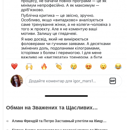
Обман на Зважених та Щасливих…
Алина Френдій та Петро Заставный улетіли на Ібицу…