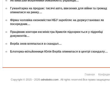
Як київськи мошенники обманюють українців…
Гуманітарка на продаж: тисячі авто, ввезених для війни та громад
опинилися на ринку…
Фірма чоловіка економістки НБУ заробляє на держустановах як
посередник…
Працівник контори ексміністра Криклія підозрюється у підробці
документів…
Верба знов вляпалася в скандал…
Блогерка-мільйонниця Юлія Верба опинилася в центрі скандалу…
Главная
Конфиде
Copyright © 2015 - 2026
odnoboko.com
. All rights reserved.Все права защище