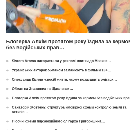
Блогерка Алхім протягом року їздила за кермо
без водійських прав…
Sisters Aroma використали у рекламі квитки до Москви…
Українських акторок обманом заманюють в фільми 18+…
Олександр Кізляр -спосіб життя, якому позаздрить олігарх…
Обман на Зважених та Щасливих…
Блогерка Алхім протягом року їздила за кермом без водійських пр
Санаторій Жовтень: структура ймовірної схеми контролю землі та
активів…
Пісочні схеми підсанкційного олігарха Григоришина…