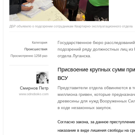
ДБР объявило о подозрении сотрудникам Квартирно-эксплуатационного отдела
Государственное бюро расследований
Категория
подозрений ряду должностных лиц из 
Происшествия
отдела Луганска.
Просмотренно 1258 раз
Присвоение крупных сумм при
ВСУ
Представители отдела обвиняются в т
Смирнов Петр
миллиона гривен, которые предназнач
www.odnoboko.com
древесины для нужд Вооруженных Сил
в ходе незаконных закупок.
Согласно закона, за данное преступлени
наказание в виде лишения свободы на ср