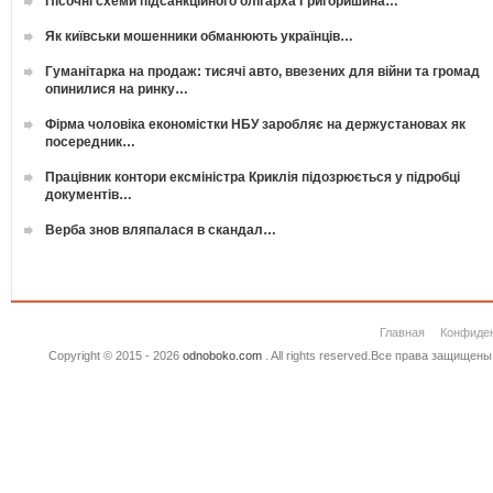
Пісочні схеми підсанкційного олігарха Григоришина…
Як київськи мошенники обманюють українців…
Гуманітарка на продаж: тисячі авто, ввезених для війни та громад
опинилися на ринку…
Фірма чоловіка економістки НБУ заробляє на держустановах як
посередник…
Працівник контори ексміністра Криклія підозрюється у підробці
документів…
Верба знов вляпалася в скандал…
Главная
Конфиде
Copyright © 2015 - 2026
odnoboko.com
. All rights reserved.Все права защище