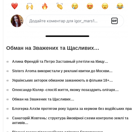
Обман на Зважених та Щасливих…
Алина Френдій та Петро Заставный улетіли на Ібицу…
Sisters Aroma використали у рекламі квитки до Москви…
Українських акторок обманом заманюють в фільми 18+…
Олександр Кізляр -спосіб життя, якому позаздрить олігарх…
Обман на Зважених та Щасливих…
Блогерка Алхім протягом року їздила за кермом без водійських пр
Санаторій Жовтень: структура ймовірної схеми контролю землі та
активів…