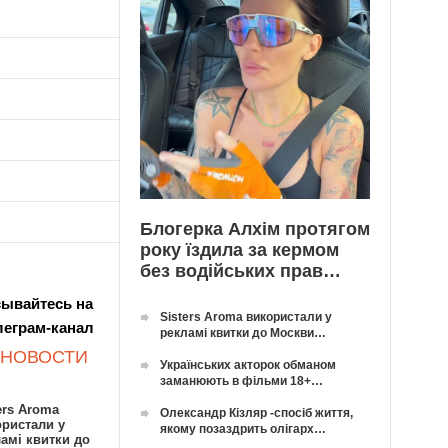
Блогерка Алхім протягом
року їздила за кермом
без водійських прав…
ывайтесь на
Sisters Aroma використали у
леграм-канал
рекламі квитки до Москви…
 НОВОСТИ
Українських акторок обманом
заманюють в фільми 18+…
ers Aroma
Олександр Кізляр -спосіб життя,
ористали у
якому позаздрить олігарх…
амі квитки до