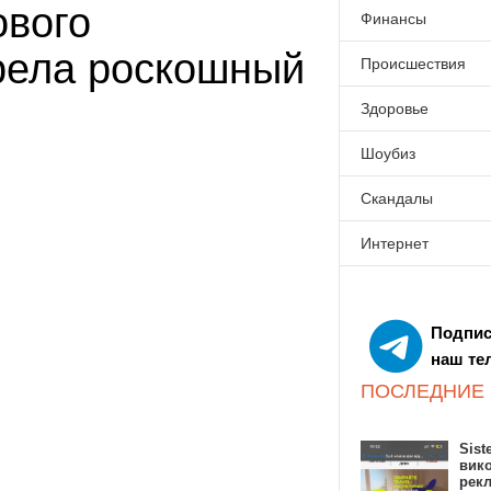
ового
Финансы
рела роскошный
Происшествия
Здоровье
Шоубиз
Скандалы
Интернет
Подпис
наш те
ПОСЛЕДНИЕ
Sist
вик
рекл