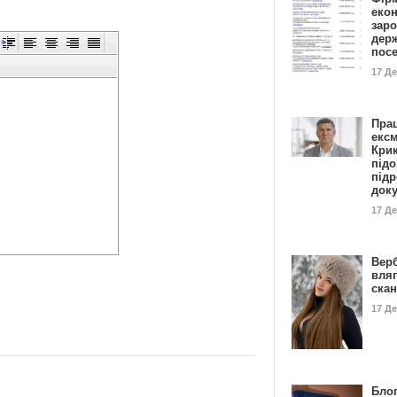
еко
заро
дер
пос
17 Д
Пра
ексм
Кри
підо
підр
док
17 Д
Вер
вля
ска
17 Д
Блог