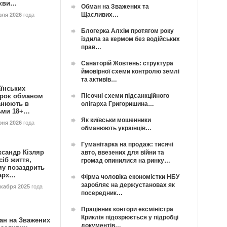
кви…
Обман на Зважених та
Щасливих…
юля 2026
года
Блогерка Алхім протягом року
їздила за кермом без водійських
прав…
Санаторій Жовтень: структура
ймовірної схеми контролю землі
та активів…
їнських
Пісочні схеми підсанкційного
орок обманом
анюють в
олігарха Григоришина…
ьми 18+…
Як київськи мошенники
юня 2026
года
обманюють українців…
Гуманітарка на продаж: тисячі
ксандр Кізляр
авто, ввезених для війни та
сіб життя,
громад опинилися на ринку…
му позаздрить
гарх…
Фірма чоловіка економістки НБУ
заробляє на держустановах як
екабря 2025
года
посередник…
Працівник контори ексміністра
Криклія підозрюється у підробці
ан на Зважених
документів…