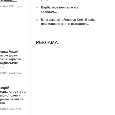
Щасливих…
екабря 2025
года
Верба знов вляпалася в
скандал…
Блогерка-мільйонниця Юлія Верба
опинилася в центрі скандалу…
РЕКЛАМА
герка Алхім
тягом року
ла за кермом
водійських
в…
екабря 2025
года
аторій
ень: структура
вірної схеми
ролю землі та
ивів…
екабря 2025
года