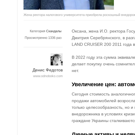
Жена ректора налогового университета приобрела роскошный внедоро
Оксана, жена И.О. ректора Гос
Категория
Скандалы
Дмитрия Серебрянского, в раз
Просмотренно 1336 раз
LAND CRUISER 200 2011 года вы
В 2022 году эта сумма эквивал
делает покупку очень сомнитель
Денис Федотов
нет.
www.odnoboko.com
Увеличение цен: автом
Сегодня стоимость аналогично
продажи автомобилей возросла 
только целесообразность, но и
внедорожника в условиях кризи
граждане Украины сталкиваютс
Личные активы и недв