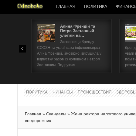
ГЛАВНАЯ
ПОЛИТИКА
ФИНАНС
Алина Френдій та
Петро Заставный
улетіли на...
Засновниця бренду
COOSH та українська інфлюенсерка
бренд 
Аліна Френдій, ймовірно, вирушила у
уваги 
відпустку разом із чоловіком Петром
поміти
Заставним. Подружжя...
розсил
ПОЛИТИКА
ФИНАНСЫ
ПРОИСШЕСТВИЯ
ЗДОРОВЬ
Главная
»
Скандалы
»
Жена ректора налогового унив
внедорожник