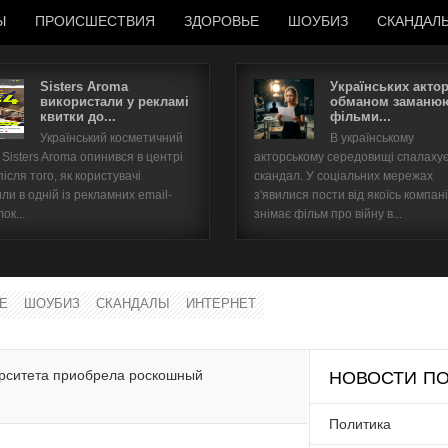
Ы
ПРОИСШЕСТВИЯ
ЗДОРОВЬЕ
ШОУБИЗ
СКАНДАЛ
Sisters Aroma
Українських акто
використали у рекламі
обманом заманюю
квитки до...
фільми...
Имя пользователя
Український косметичний
В українському
Sisters Aroma опинився в центрі
акторському середовищі спалаху
Пароль
після того, як користувачі
скандал. У соціальних мережах
ли в одній із рекламних email-
з'явилися пости від якоїсь компані
ок...
знімає фільм про війну в...
запомнить
Е
ШОУБИЗ
СКАНДАЛЫ
ИНТЕРНЕТ
Забыли пароль?
Забыли имя пользователя?
ерситета приобрела роскошный
НОВОСТИ ПО
Политика