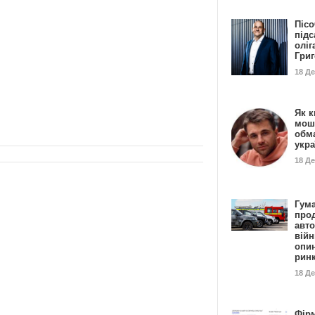
Пісо
підс
оліг
Гри
18 Д
Як к
мош
обм
укр
18 Д
Гума
прод
авто
війн
опи
рин
18 Д
Фір