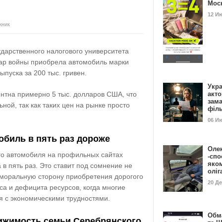
Мос
12 И
жник
ударственного налогового университета
гар войны приобрела автомобиль марки
пуска за 200 тыс. гривен.
Укра
ентна примерно 5 тыс. долларов США, что
акт
зам
ной, так как таких цен на рынке просто
філ
06 И
обиль в пять раз дороже
Оле
го автомобиля на профильных сайтах
-спо
яко
в пять раз. Это ставит под сомнение не
олі
 моральную сторону приобретения дорогого
20 Д
са и дефицита ресурсов, когда многие
я с экономическими трудностями.
Обм
ижимость семьи Серебрянского