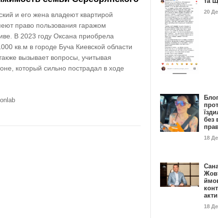
та 
20 Д
ский и его жена владеют квартирой
имеют право пользования гаражом
иве. В 2023 году Оксана приобрела
00 кв.м в городе Буча Киевской области
 также вызывает вопросы, учитывая
оне, который сильно пострадал в ходе
Бло
onlab
про
їзди
без 
пра
18 Д
Сан
Жовт
ймо
конт
акт
18 Д