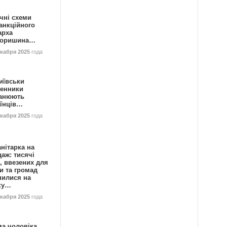
чні схеми
анкційного
арха
горишина…
екабря 2025
года
иївськи
енники
анюють
аїнців…
екабря 2025
года
нітарка на
аж: тисячі
, ввезених для
и та громад
нилися на
ку…
екабря 2025
года
ма чоловіка