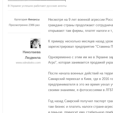
В Украине успешно работают русские агенты
Несмотря на 9 лет военной агрессии Росс
Категория
Финансы
граждане страны продолжают сотруднича
Просмотренно 2386 раз
открывают там фирмы, платят налоги и т.
К примеру несколько месяцев назад урож
зарегистрировал предприятие "Стамина П
Николаева
Одновременно с этим им же в Украине за
Людмила
Агро", которая занимается продажей укр
www.odnoboko.com
После начала военных действий на терри
Самарский переехал в Киев, где в 2016 
предпринимателя в это же время уехал у
своими знаниями, я фотосессиями в ЛГБТ
Год назад Самрский получил паспорт гра
там бизнес и платить налоги стране-агре
и раньше, приносит ему стабильную приб