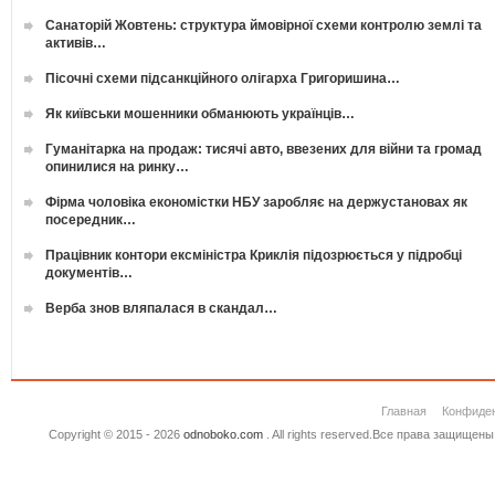
Санаторій Жовтень: структура ймовірної схеми контролю землі та
активів…
Пісочні схеми підсанкційного олігарха Григоришина…
Як київськи мошенники обманюють українців…
Гуманітарка на продаж: тисячі авто, ввезених для війни та громад
опинилися на ринку…
Фірма чоловіка економістки НБУ заробляє на держустановах як
посередник…
Працівник контори ексміністра Криклія підозрюється у підробці
документів…
Верба знов вляпалася в скандал…
Главная
Конфиде
Copyright © 2015 - 2026
odnoboko.com
. All rights reserved.Все права защище