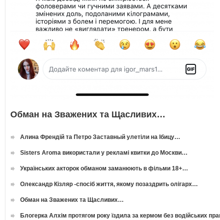
Обман на Зважених та Щасливих…
Алина Френдій та Петро Заставный улетіли на Ібицу…
Sisters Aroma використали у рекламі квитки до Москви…
Українських акторок обманом заманюють в фільми 18+…
Олександр Кізляр -спосіб життя, якому позаздрить олігарх…
Обман на Зважених та Щасливих…
Блогерка Алхім протягом року їздила за кермом без водійських пр