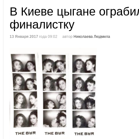
В Киеве цыгане ограби
финалистку
13 Января 2017
года 09:02
автор
Николаева Людмила