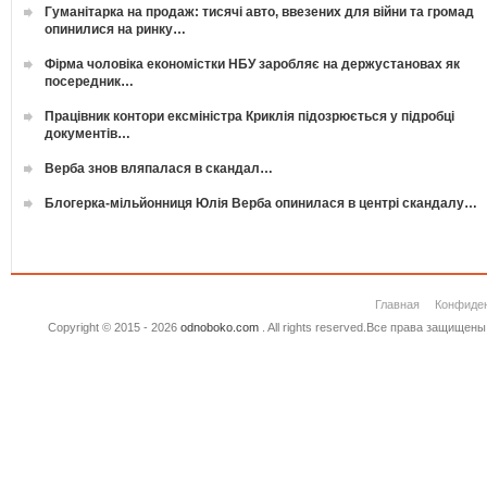
Гуманітарка на продаж: тисячі авто, ввезених для війни та громад
опинилися на ринку…
Фірма чоловіка економістки НБУ заробляє на держустановах як
посередник…
Працівник контори ексміністра Криклія підозрюється у підробці
документів…
Верба знов вляпалася в скандал…
Блогерка-мільйонниця Юлія Верба опинилася в центрі скандалу…
Главная
Конфиде
Copyright © 2015 - 2026
odnoboko.com
. All rights reserved.Все права защище