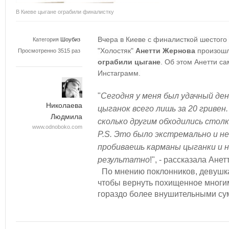
В Киеве цыгане ограбили финалистку
Вчера в Киеве с финалисткой шестого
Категория
Шоубиз
"Холостяк"
Анетти Жернова
произошл
Просмотренно 3515 раз
ограбили цыгане
. Об этом Анетти са
Инстаграмм.
"
Сегодня у меня был удачный ден
Николаева
цыганок всего лишь за 20 гривен
Людмила
сколько другим обходились стол
www.odnoboko.com
P.S. Это было экстремально и н
пробиваешь карманы цыганки и н
результатно
!
", - рассказала Анет
По мнению поклонников, девушка
чтобы вернуть похищенное многим
гораздо более внушительными су