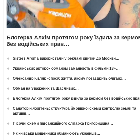
Блогерка Алхім протягом року їздила за кермо
без водійських прав…
Sisters Aroma використали у рекламі квитки до Москви…
Українських акторок обманом заманюють в фільми 18+…
Олександр Кізляр -спосіб життя, якому позаздрить олігарх…
Обман на Зважених та Щасливих…
Блогерка Алхім протягом року їздила за кермом без водійських пр
Санаторій Жовтень: структура ймовірної схеми контролю землі та
активів…
Пісочні схеми підсанкційного олігарха Григоришина…
Як київськи мошенники обманюють українців…