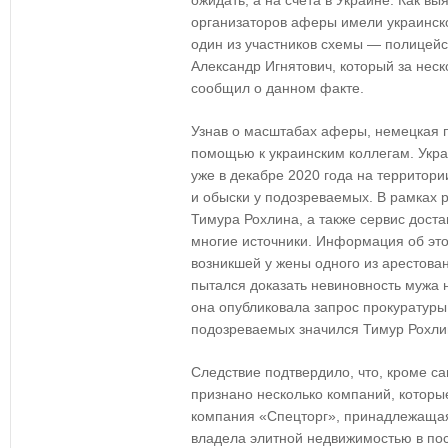
ожидать, а на счета в Украине. Как в
организаторов аферы имели украинско
один из участников схемы — полицей
Александр Игнятович, который за неск
сообщил о данном факте.
Узнав о масштабах аферы, немецкая п
помощью к украинским коллегам. Укра
уже в декабре 2020 года на территор
и обыски у подозреваемых. В рамках
Тимура Рохлина, а также сервис доста
многие источники. Информация об это
возникшей у жены одного из арестова
пытался доказать невиновность мужа 
она опубликовала запрос прокуратуры
подозреваемых значился Тимур Рохли
Следствие подтвердило, что, кроме с
признано несколько компаний, которы
компания «Спецторг», принадлежащая
владела элитной недвижимостью в пос