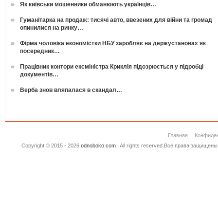
Як київськи мошенники обманюють українців…
Гуманітарка на продаж: тисячі авто, ввезених для війни та громад
опинилися на ринку…
Фірма чоловіка економістки НБУ заробляє на держустановах як
посередник…
Працівник контори ексміністра Криклія підозрюється у підробці
документів…
Верба знов вляпалася в скандал…
Главная
Конфиде
Copyright © 2015 - 2026
odnoboko.com
. All rights reserved.Все права защище