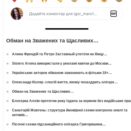
Обман на Зважених та Щасливих…
Алина Френдій та Петро Заставный улетіли на Ібицу…
Sisters Aroma використали у рекламі квитки до Москви…
Українських акторок обманом заманюють в фільми 18+…
Олександр Кізляр -спосіб життя, якому позаздрить олігарх…
Обман на Зважених та Щасливих…
Блогерка Алхім протягом року їздила за кермом без водійських пр
Санаторій Жовтень: структура ймовірної схеми контролю землі та
активів…
Пісочні схеми підсанкційного олігарха Григоришина…