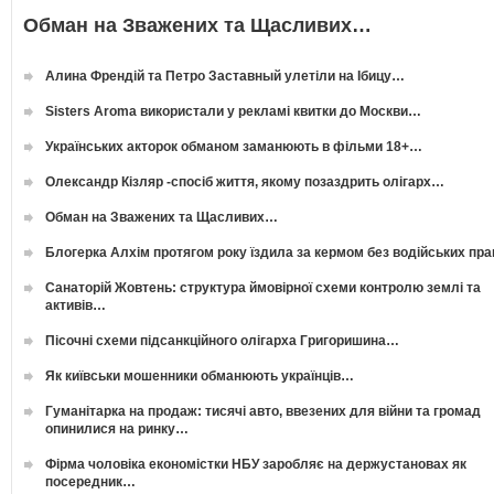
Обман на Зважених та Щасливих…
Алина Френдій та Петро Заставный улетіли на Ібицу…
Sisters Aroma використали у рекламі квитки до Москви…
Українських акторок обманом заманюють в фільми 18+…
Олександр Кізляр -спосіб життя, якому позаздрить олігарх…
Обман на Зважених та Щасливих…
Блогерка Алхім протягом року їздила за кермом без водійських пр
Санаторій Жовтень: структура ймовірної схеми контролю землі та
активів…
Пісочні схеми підсанкційного олігарха Григоришина…
Як київськи мошенники обманюють українців…
Гуманітарка на продаж: тисячі авто, ввезених для війни та громад
опинилися на ринку…
Фірма чоловіка економістки НБУ заробляє на держустановах як
посередник…