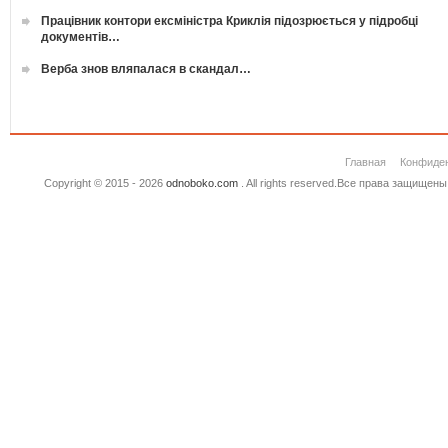
Працівник контори ексміністра Криклія підозрюється у підробці
документів…
Верба знов вляпалася в скандал…
Главная
Конфиде
Copyright © 2015 - 2026
odnoboko.com
. All rights reserved.Все права защище