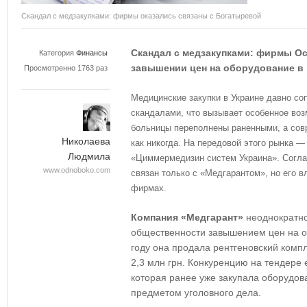
Скандал с медзакупками: фирмы оказались связаны с Богатыревой
Скандал с медзакупками: фирмы О
Категория
Финансы
завышении цен на оборудование в 
Просмотренно 1763 раз
Медицинские закупки в Украине давно с
скандалами, что вызывает особенное воз
больницы переполнены раненными, а сов
Николаева
как никогда. На передовой этого рынка 
Людмила
«Циммермедизин систем Украина». Согл
www.odnoboko.com
связан только с «Медгарантом», но его в
фирмах.
Компания «Медгарант»
неоднократно
общественности завышением цен на о
году она продала рентгеновский комп
2,3 млн грн. Конкуренцию на тендере 
которая ранее уже закупала оборудов
предметом уголовного дела.