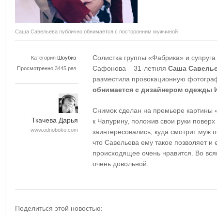
Саша Савельева публично обнимается с посторонним мужчиной
Солистка группы «Фабрика» и супруга
Категория
Шоубиз
Сафонова – 31-летняя
Саша Савель
Просмотренно 3445 раз
разместила провокационную фотограф
обнимается с дизайнером одежды 
Снимок сделан на премьере картины 
Ткачева Дарья
к Чапурину, положив свои руки поверх
www.odnoboko.com
заинтересовались, куда смотрит муж п
что Савельева ему такое позволяет и е
происходящее очень нравится. Во вся
очень довольной.
Поделиться этой новостью: