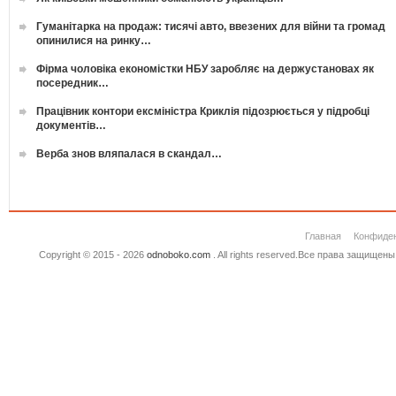
Гуманітарка на продаж: тисячі авто, ввезених для війни та громад
опинилися на ринку…
Фірма чоловіка економістки НБУ заробляє на держустановах як
посередник…
Працівник контори ексміністра Криклія підозрюється у підробці
документів…
Верба знов вляпалася в скандал…
Главная
Конфиде
Copyright © 2015 - 2026
odnoboko.com
. All rights reserved.Все права защище