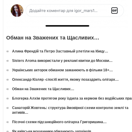
Обман на Зважених та Щасливих…
Алина Френдій та Петро Заставный улетіли на Ібицу…
Sisters Aroma використали у рекламі квитки до Москви…
Українських акторок обманом заманюють в фільми 18+…
Олександр Кізляр -спосіб життя, якому позаздрить олігарх…
Обман на Зважених та Щасливих…
Блогерка Алхім протягом року їздила за кермом без водійських пр
Санаторій Жовтень: структура ймовірної схеми контролю землі та
активів…
Пісочні схеми підсанкційного олігарха Григоришина…
Як київськи мошенники обманюють українців…