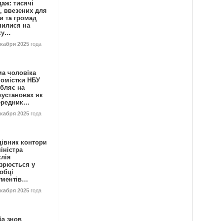
аж: тисячі
, ввезених для
и та громад
нилися на
ку…
екабря 2025
года
ма чоловіка
номістки НБУ
бляє на
жустановах як
ередник…
екабря 2025
года
цівник контори
іністра
клія
зрюється у
обці
ументів…
екабря 2025
года
ба знов