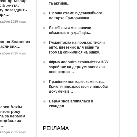
ксандр Кізляр
та активів…
сіб життя,
му позаздрить
Пісочні схеми підсанкційного
гарх…
олігарха Григоришина…
екабря 2025
года
Як київськи мошенники
обманюють українців…
ан на Зважених
Гуманітарка на продаж: тисячі
Щасливих…
авто, ввезених для війни та
громад опинилися на ринку…
екабря 2025
года
Фірма чоловіка економістки НБУ
заробляє на держустановах як
посередник…
Працівник контори ексміністра
Криклія підозрюється у підробці
документів…
Верба знов вляпалася в
скандал…
герка Алхім
тягом року
ла за кермом
водійських
в…
РЕКЛАМА
екабря 2025
года