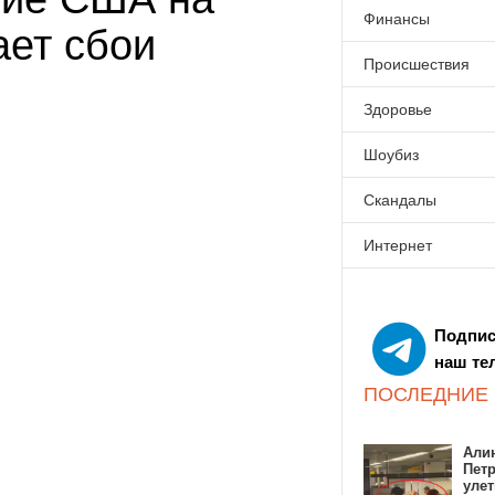
Финансы
ает сбои
Происшествия
Здоровье
Шоубиз
Скандалы
Интернет
Подпис
наш те
ПОСЛЕДНИЕ
Алин
Пет
улет