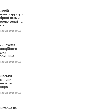
аторій
ень: структура
вірної схеми
ролю землі та
ивів…
екабря 2025
года
чні схеми
анкційного
арха
горишина…
екабря 2025
года
иївськи
енники
анюють
аїнців…
екабря 2025
года
нітарка на