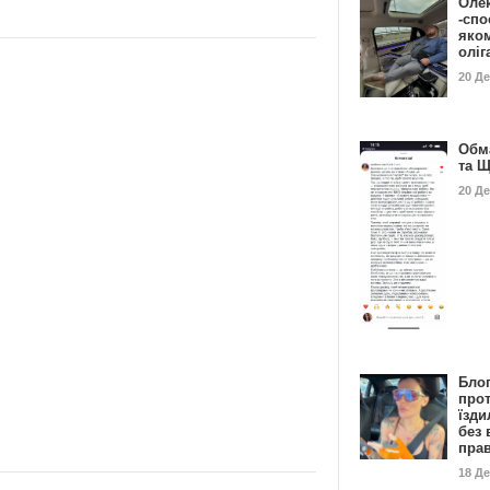
Оле
-спо
яко
олі
20 Д
Обм
та 
20 Д
Бло
про
їзди
без 
пра
18 Д