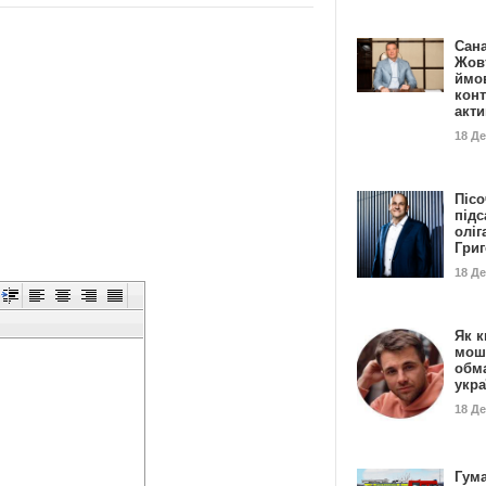
Сан
Жовт
ймо
конт
акт
18 Д
Пісо
підс
оліг
Гри
18 Д
Як к
мош
обм
укр
18 Д
Гума