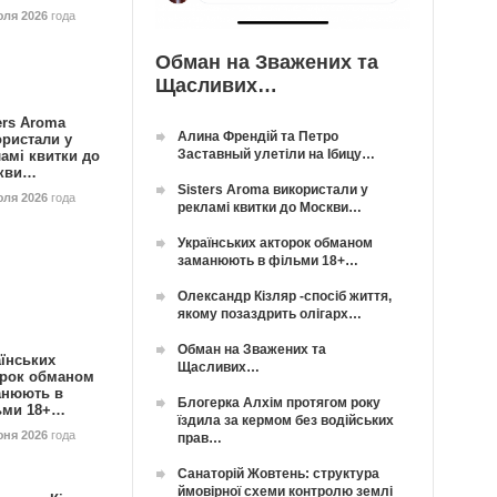
юля 2026
года
Обман на Зважених та
Щасливих…
ers Aroma
Алина Френдій та Петро
ористали у
Заставный улетіли на Ібицу…
амі квитки до
кви…
Sisters Aroma використали у
юля 2026
года
рекламі квитки до Москви…
Українських акторок обманом
заманюють в фільми 18+…
Олександр Кізляр -спосіб життя,
якому позаздрить олігарх…
Обман на Зважених та
їнських
Щасливих…
орок обманом
анюють в
Блогерка Алхім протягом року
ьми 18+…
їздила за кермом без водійських
юня 2026
года
прав…
Санаторій Жовтень: структура
ймовірної схеми контролю землі