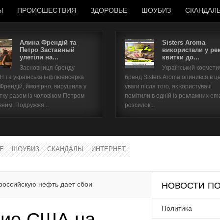
Ы
ПРОИСШЕСТВИЯ
ЗДОРОВЬЕ
ШОУБИЗ
СКАНДАЛ
Алина Френдій та
Sisters Aroma
Петро Заставный
використали у ре
улетіли на...
квитки до...
Имя пользователя
Засновниця бренду
Український космет
 та українська інфлюенсерка
бренд Sisters Aroma опинився в ц
Пароль
 Френдій, ймовірно, вирушила у
уваги після того, як користувачі
тку разом із чоловіком Петром
помітили в одній із рекламних ema
вним. Подружжя...
розсилок...
запомнить
Е
ШОУБИЗ
СКАНДАЛЫ
ИНТЕРНЕТ
Забыли пароль?
Забыли имя пользователя?
российскую нефть дает сбои
НОВОСТИ ПО
Политика
ние США на