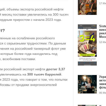
17 И
ций, объемы экспорта российской нефти
 месяц поставки увеличились на 300 тысяч
екордным приростом с начала 2023 года.
Sist
вик
ют?
рекл
Мос
ленные на ослабление российского
12 И
тся с серьезными трудностями. По данным
ичения на российский танкерный флот уже
, которые более года находились под
, возобновив поставки.
ли российский экспорт нефти
достиг 3,37
 увеличившись на
300 тысяч баррелей
.
Укра
 2023 года, что говорит о том, что попытки
акт
зам
Москвы от продажи энергоносителей
філ
.
06 И