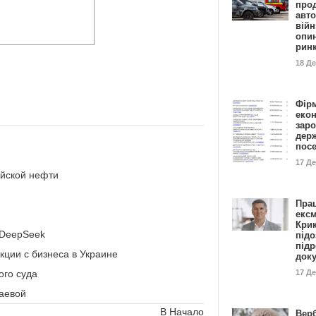
прод
авто
війн
опи
рин
18 Д
Фір
еко
заро
дер
пос
17 Д
ийской нефти
Пра
ексм
Кри
 DeepSeek
підо
підр
кции с бизнеса в Украине
док
17 Д
ого суда
заевой
В Начало
Вер