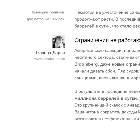
Несмотря на ужесточение санк
Категория
Политика
продолжают расти. В последний
Просмотренно 1392 раз
баррелей в сутки, что стало р
Ограничения не работа
Американские санкции, направ
Ткачева Дарья
нефтяного сектора, сталкиваю
www.odnoboko.com
Bloomberg
, даже новые огран
начали давать сбои. Ряд судов
санкциями, вновь вышли в море
В результате в последние неде
миллиона баррелей в сутки
,
Это крупнейший скачок с января
Вашингтона сократить доходы 
оказываются неэффективными