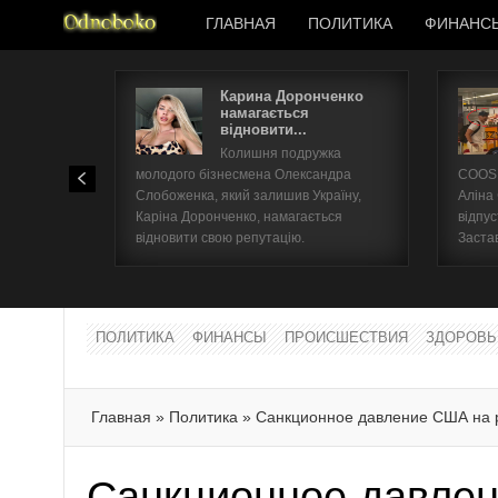
ГЛАВНАЯ
ПОЛИТИКА
ФИНАНС
Карина Доронченко
намагається
відновити...
Колишня подружка
молодого бізнесмена Олександра
COOSH
Слобоженка, який залишив Україну,
Аліна
Каріна Доронченко, намагається
відпус
відновити свою репутацію.
Заста
ПОЛИТИКА
ФИНАНСЫ
ПРОИСШЕСТВИЯ
ЗДОРОВЬ
Главная
»
Политика
»
Санкционное давление США на 
Санкционное давле