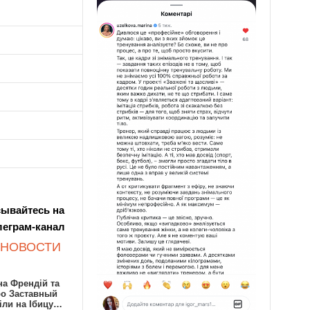
ывайтесь на
леграм-канал
 НОВОСТИ
а Френдій та
ро Заставный
іли на Ібицу…