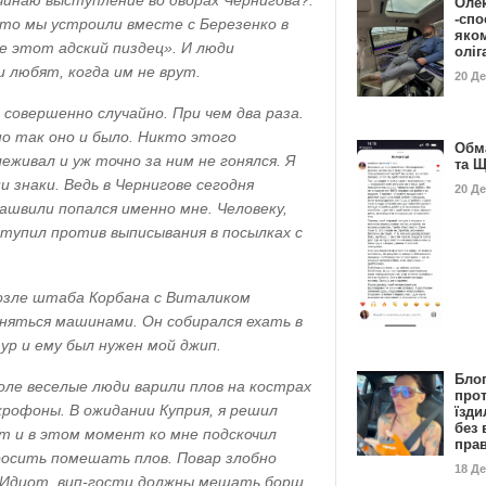
чинаю выступление во дворах Чернигова?:
Оле
-спо
что мы устроили вместе с Березенко в
яко
 этот адский пиздец». И люди
олі
 любят, когда им не врут.
20 Д
совершенно случайно. При чем два раза.
но так оно и было. Никто этого
Обм
живал и уж точно за ним не гонялся. Я
та 
и знаки. Ведь в Чернигове сегодня
20 Д
ашвили попался именно мне. Человеку,
тупил против выписывания в посылках с
озле штаба Корбана с Виталиком
няться машинами. Он собирался ехать в
р и ему был нужен мой джип.
Бло
оле веселые люди варили плов на кострах
про
крофоны. В ожидании Куприя, я решил
їзди
без 
т и в этом момент ко мне подскочил
пра
росить помешать плов. Повар злобно
18 Д
 «Идиот, вип-гости должны мешать борщ.