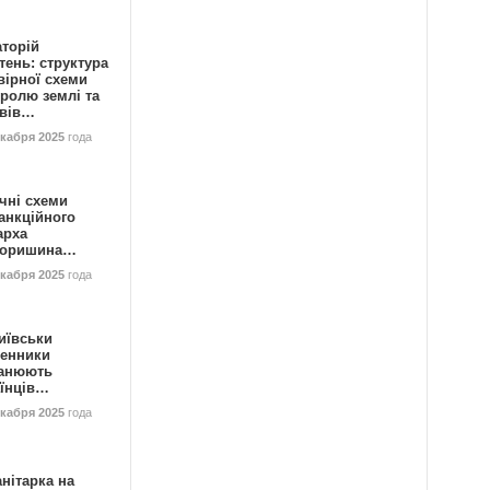
аторій
ень: структура
вірної схеми
ролю землі та
ивів…
екабря 2025
года
чні схеми
анкційного
арха
горишина…
екабря 2025
года
иївськи
енники
анюють
аїнців…
екабря 2025
года
нітарка на