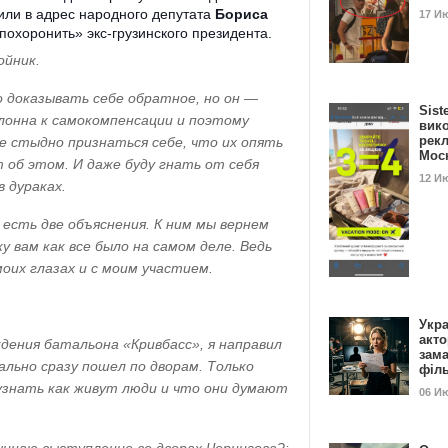
ли в адрес народного депутата
Бориса
17 И
похоронить» экс-грузинского президента.
ойник.
о доказывать себе обратное, но он —
Sist
клонна к самокомпенсации и поэтому
вик
рекл
е стыдно признаться себе, что их опять
Мос
 об этом. И даже буду гнать от себя
12 И
в дураках.
есть две объяснения. К ним мы вернем
жу вам как все было на самом деле. Ведь
оих глазах и с моим участием.
Укра
акт
ждения батальона «Кривбасс», я направил
зам
вально сразу пошел по дворам. Только
філ
 узнать как живут люди и что они думают
06 И