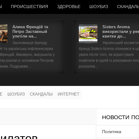
Ы
ПРОИСШЕСТВИЯ
ЗДОРОВЬЕ
ШОУБИЗ
СКАНДАЛ
Алина Френдій та
Sisters Aroma
Петро Заставный
використали у ре
улетіли на...
квитки до...
Имя пользователя
Засновниця бренду
Український космет
 та українська інфлюенсерка
бренд Sisters Aroma опинився в ц
Пароль
 Френдій, ймовірно, вирушила у
уваги після того, як користувачі
тку разом із чоловіком Петром
помітили в одній із рекламних ema
вним. Подружжя...
розсилок...
запомнить
Е
ШОУБИЗ
СКАНДАЛЫ
ИНТЕРНЕТ
Забыли пароль?
Забыли имя пользователя?
НОВОСТИ ПО
Политика
илатов