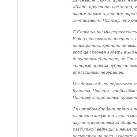
Вы знаете с какой фразы я на
«Люди, простите нас за то, 
вашем тихом и уютном городе
оттаивают...Потому, что они
С Саакашвили мы пересеклись 
В это невозможно поверить, 
напыщенного кретина не высле
вообще склонен видеть в жизн
депутатский аншлаг, но Саак
который первым публично выс
апельсинами чебурашек.
Мы должны были пересечься в
Куприем. Просто, чтобы обме
Полтаву в партийный промоту
За штабом Корбана прямо в п
и кричали какую-то чушь в ми
изучить корбановский общепи
разбитной ведущий и начал п
посмотрел на него и сказал: