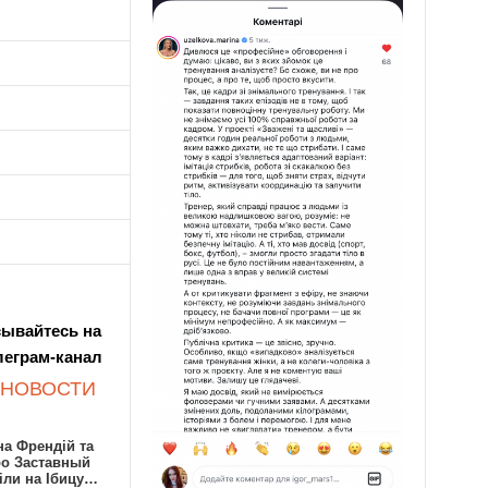
ывайтесь на
леграм-канал
 НОВОСТИ
а Френдій та
ро Заставный
іли на Ібицу…