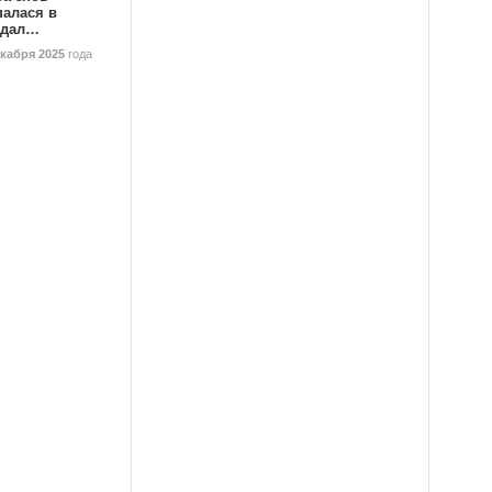
палася в
ндал…
екабря 2025
года