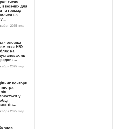
аж: тисячі
, ввезених для
и та громад
нилися на
ку…
екабря 2025
года
ма чоловіка
номістки НБУ
бляє на
жустановах як
ередник…
екабря 2025
года
цівник контори
іністра
клія
зрюється у
обці
ументів…
екабря 2025
года
ба знов