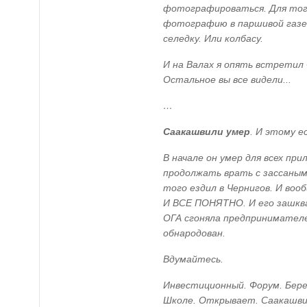
фотографироваться. Для тог
фотографию в паршивой газе
селедку. Или колбасу.
И на Валах я опять встретил 
Остальное вы все видели...
…
Саакашвили умер
. И этому е
В начале он умер для всех при
продолжать врать с зассаными
того ездил в Чернигов. И во
И ВСЕ ПОНЯТНО. И его зашква
ОГА сгоняла предпринимателе
обнародован.
Вдумайтесь.
Инвестиционный. Форум. Берез
Школе. Открывает. Саакашви