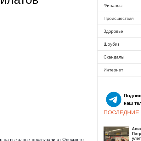
Финансы
Происшествия
Здоровье
Шоубиз
Скандалы
Интернет
Подпис
наш те
ПОСЛЕДНИЕ
Алин
Пет
улет
ые на выходных прозвучали от Одесского