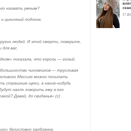
вля
ска
ого назвать умным?
17 Д
 и циничный подонок.
ругих людей. И этой смерти, поверьте,
 для вас.
дком» показала, что король — голый.
 большинство чиновников — трусливая
рехливого Мессию можно посылать
уть страшные щеки, а какие-нибудь
будут нагло говорить ему в его
кой? Давай, до свиданья» (с)
хо» безусловно заоблачна.