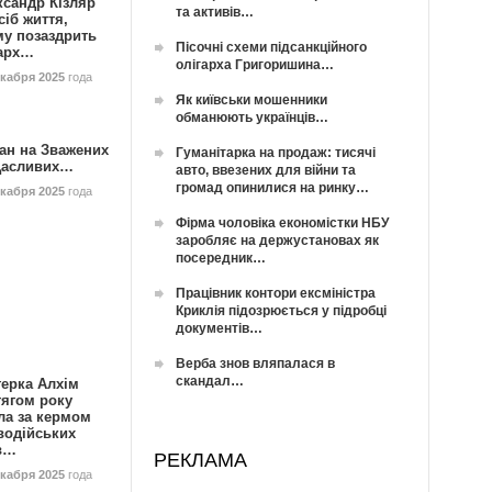
ксандр Кізляр
та активів…
сіб життя,
му позаздрить
Пісочні схеми підсанкційного
гарх…
олігарха Григоришина…
екабря 2025
года
Як київськи мошенники
обманюють українців…
ан на Зважених
Гуманітарка на продаж: тисячі
Щасливих…
авто, ввезених для війни та
громад опинилися на ринку…
екабря 2025
года
Фірма чоловіка економістки НБУ
заробляє на держустановах як
посередник…
Працівник контори ексміністра
Криклія підозрюється у підробці
документів…
Верба знов вляпалася в
скандал…
герка Алхім
тягом року
ла за кермом
водійських
в…
РЕКЛАМА
екабря 2025
года