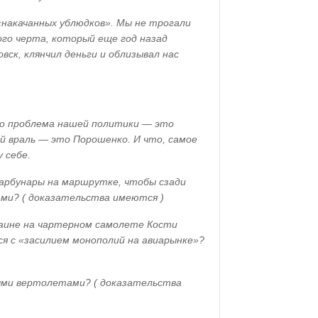
 «накачанных ублюдков». Мы не трогали
ого черта, который еще год назад
вск, клянчил деньги и облизывал нас
то проблема нашей политики — это
й враль — это Порошенко. И что, самое
 себе.
арбунары на маршрутке, чтобы сзади
ми? ( доказательства имеются )
раине на чартерном самолете Кости
ся с «засилием монополий на авиарынке»?
ыми вертолетами? ( доказательства