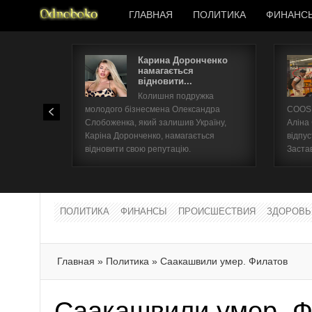
ГЛАВНАЯ
ПОЛИТИКА
ФИНАНС
Карина Доронченко
намагається
відновити...
Колишня подружка
молодого бізнесмена Олександра
COOSH
Слобоженка, який залишив Україну,
Аліна
Каріна Доронченко, намагається
відпус
відновити свою репутацію.
Заста
ПОЛИТИКА
ФИНАНСЫ
ПРОИСШЕСТВИЯ
ЗДОРОВЬ
Главная
»
Политика
»
Саакашвили умер. Филатов
Саакашвили умер. Ф