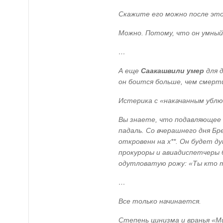
Скажите его можно после эт
Можно. Потому, что он умный
…
А еще
Саакашвили умер
для д
он боится больше, чем смерти
Истерика с «накачанным ублю
Вы знаете, что подавляющее
падаль. Со вчерашнего дня Б
откровенн на х**. Он будет д
прокуроры и авиадиспетчеры 
одутловатую рожу: «Ты кто та
…
Все только начинается.
Степень цинизма и вранья «Ми