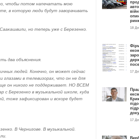
прод
о, чтобы потом напечатать мою
авто
те, в которую люди будут заворачивать
війн
опи
рин
18 Д
Саакашвили, но теперь уже с Березенко.
Фір
еко
заро
сть два объяснения.
дер
пос
личных людей. Конечно, он может сейчас
17 Д
 глазами в телевизорах, что он не для
обще он никого не поддерживает. НО ВСЕМ
Пра
р с Березенко в музыкальной школе, куда
ексм
й, тоже зафиксирован и вскоре будет
Кри
підо
підр
док
17 Д
енко. В Чернигове. В музыкальной.
ли.
Вер