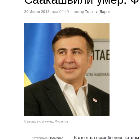
20 Июля 2015
года 09:49
автор
Ткачева Дарья
Саакашвили умер. Филатов
В ответ на оскорбления, котор
Категория
Политика