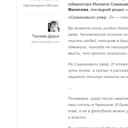
губернатора Михаила Саакашви
Просмотренно 6303 раз
Филатова
, последний решил «
«
Саакашвили умер
. Он — пок
Вы можете сколь угодно долг
умер. Человеческая психика с
Ткачева Дарья
тысячи людей, котором в душ
www.odnoboko.com
обманули, никогда не напишут
мысль, что просто оказались 
Но Саакашвили умер. И этому 
чуть позже, а сейчас я расска
пациент откинул копыта на м
…
Позавчера, сразу после награ
свои стопы в Чернигов. И бук
там, а не в фейсбуках можно
о власти.