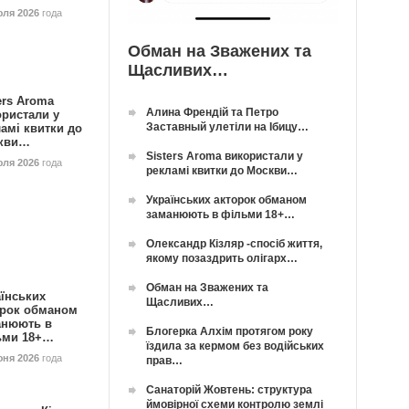
юля 2026
года
Обман на Зважених та
Щасливих…
ers Aroma
Алина Френдій та Петро
ористали у
Заставный улетіли на Ібицу…
амі квитки до
кви…
Sisters Aroma використали у
юля 2026
года
рекламі квитки до Москви…
Українських акторок обманом
заманюють в фільми 18+…
Олександр Кізляр -спосіб життя,
якому позаздрить олігарх…
Обман на Зважених та
їнських
Щасливих…
орок обманом
анюють в
Блогерка Алхім протягом року
ьми 18+…
їздила за кермом без водійських
юня 2026
года
прав…
Санаторій Жовтень: структура
ймовірної схеми контролю землі