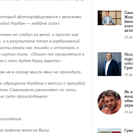
Сан
 Который фотографировался с веселыми
Жовт
ймо
адий Корбан — надійна сила».
конт
акт
 тоже не следил за мной, а просто как
18 Д
 а в результате попал в корбановский
исты ржали как лошади и отпускали в
 шутки типа: «Пошел лох прогуляться и
Пісо
підс
мы с него будем борщ варить».
оліг
Гри
м им в голову мысль явно не приходила...
18 Д
е обращение Корбана к мессии с просьбой
логи Саакашвили разгоняют по сети,
Як к
е сути происходящего...
мош
обм
укр
18 Д
психоделия.
а повезла меня на Валы
Гума